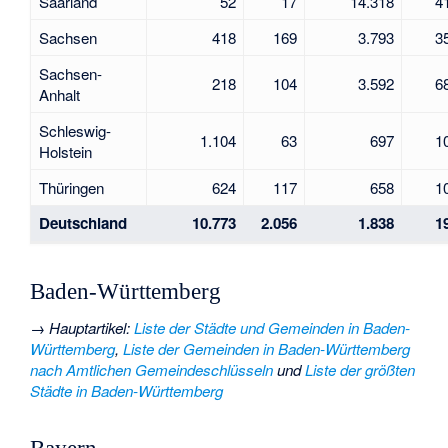
Saarland
52
17
14.318
4
Sachsen
418
169
3.793
3
Sachsen-
218
104
3.592
6
Anhalt
Schleswig-
1.104
63
697
1
Holstein
Thüringen
624
117
658
1
Deutschland
10.773
2.056
1.838
1
Baden-Württemberg
→
Hauptartikel
:
Liste der Städte und Gemeinden in Baden-
Württemberg
,
Liste der Gemeinden in Baden-Württemberg
nach Amtlichen Gemeindeschlüsseln
und
Liste der größten
Städte in Baden-Württemberg