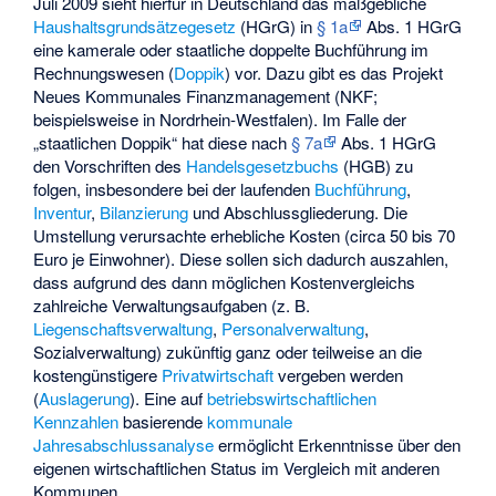
Juli 2009 sieht hierfür in Deutschland das maßgebliche
Haushaltsgrundsätzegesetz
(HGrG) in
§ 1a
Abs. 1 HGrG
eine kamerale oder staatliche doppelte Buchführung im
Rechnungswesen (
Doppik
) vor. Dazu gibt es das Projekt
Neues Kommunales Finanzmanagement
(NKF;
beispielsweise in Nordrhein-Westfalen). Im Falle der
„staatlichen Doppik“ hat diese nach
§ 7a
Abs. 1 HGrG
den Vorschriften des
Handelsgesetzbuchs
(HGB) zu
folgen, insbesondere bei der laufenden
Buchführung
,
Inventur
,
Bilanzierung
und Abschlussgliederung. Die
Umstellung verursachte erhebliche Kosten (circa 50 bis 70
Euro je Einwohner). Diese sollen sich dadurch auszahlen,
dass aufgrund des dann möglichen Kostenvergleichs
zahlreiche Verwaltungsaufgaben (z. B.
Liegenschaftsverwaltung
,
Personalverwaltung
,
Sozialverwaltung) zukünftig ganz oder teilweise an die
kostengünstigere
Privatwirtschaft
vergeben werden
(
Auslagerung
). Eine auf
betriebswirtschaftlichen
Kennzahlen
basierende
kommunale
Jahresabschlussanalyse
ermöglicht Erkenntnisse über den
eigenen wirtschaftlichen Status im Vergleich mit anderen
Kommunen.