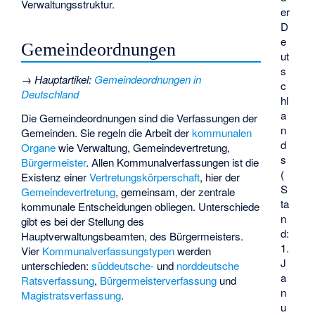
Verwaltungsstruktur.
er
D
e
Gemeindeordnungen
ut
s
→
Hauptartikel
:
Gemeindeordnungen in
c
Deutschland
hl
a
Die Gemeindeordnungen sind die Verfassungen der
n
Gemeinden. Sie regeln die Arbeit der
kommunalen
d
Organe
wie Verwaltung, Gemeindevertretung,
s
Bürgermeister
. Allen Kommunalverfassungen ist die
(
Existenz einer
Vertretungskörperschaft
, hier der
S
Gemeindevertretung
, gemeinsam, der zentrale
ta
kommunale Entscheidungen obliegen. Unterschiede
n
gibt es bei der Stellung des
d:
Hauptverwaltungsbeamten, des Bürgermeisters.
1.
Vier
Kommunalverfassungstypen
werden
J
unterschieden:
süddeutsche-
und
norddeutsche
a
Ratsverfassung
,
Bürgermeisterverfassung
und
n
Magistratsverfassung
.
u