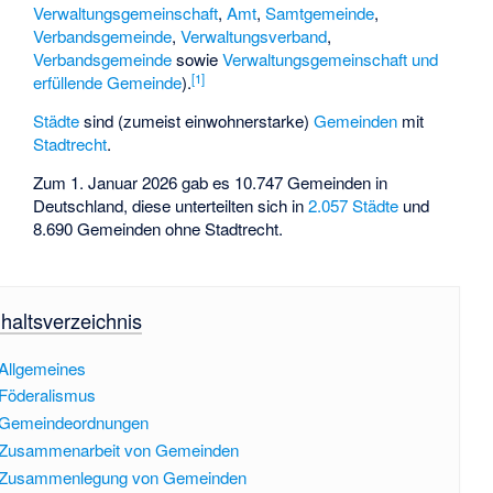
Verwaltungsgemeinschaft
,
Amt
,
Samtgemeinde
,
Verbandsgemeinde
,
Verwaltungsverband
,
Verbandsgemeinde
sowie
Verwaltungsgemeinschaft und
[
1
]
erfüllende Gemeinde
).
Städte
sind (zumeist einwohnerstarke)
Gemeinden
mit
Stadtrecht
.
Zum 1. Januar 2026 gab es 10.747 Gemeinden in
Deutschland, diese unterteilten sich in
2.057 Städte
und
8.690 Gemeinden ohne Stadtrecht.
A
nhaltsverzeichnis
l
l
Allgemeines
Föderalismus
g
Gemeindeordnungen
e
Zusammenarbeit von Gemeinden
m
Zusammenlegung von Gemeinden