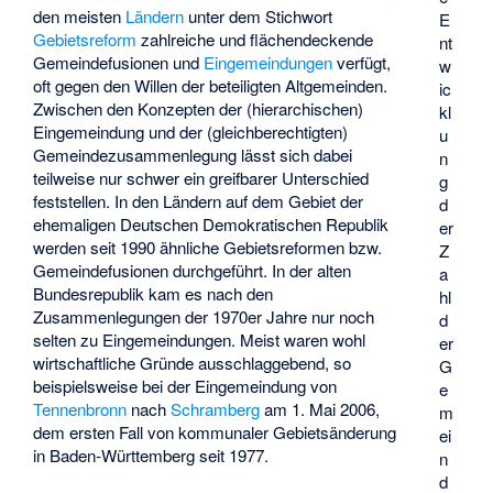
den meisten
Ländern
unter dem Stichwort
E
Gebietsreform
zahlreiche und flächendeckende
nt
Gemeindefusionen
und
Eingemeindungen
verfügt,
w
oft gegen den Willen der beteiligten Altgemeinden.
ic
Zwischen den Konzepten der (hierarchischen)
kl
Eingemeindung und der (gleichberechtigten)
u
Gemeindezusammenlegung lässt sich dabei
n
teilweise nur schwer ein greifbarer Unterschied
g
feststellen. In den Ländern auf dem Gebiet der
d
ehemaligen Deutschen Demokratischen Republik
er
werden seit 1990 ähnliche Gebietsreformen bzw.
Z
Gemeindefusionen durchgeführt. In der alten
a
Bundesrepublik kam es nach den
hl
Zusammenlegungen der 1970er Jahre nur noch
d
selten zu Eingemeindungen. Meist waren wohl
er
wirtschaftliche Gründe ausschlaggebend, so
G
beispielsweise bei der Eingemeindung von
e
Tennenbronn
nach
Schramberg
am 1. Mai 2006,
m
dem ersten Fall von kommunaler Gebietsänderung
ei
in Baden-Württemberg seit 1977.
n
d