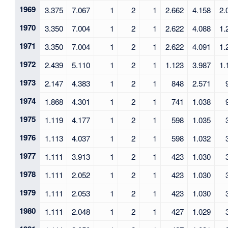
1969
3.375
7.067
1
2
1
2.662
4.158
2.
1970
3.350
7.004
1
2
1
2.622
4.088
1.
1971
3.350
7.004
1
2
1
2.622
4.091
1.
1972
2.439
5.110
1
2
1
1.123
3.987
1.
1973
2.147
4.383
1
2
1
848
2.571
1974
1.868
4.301
1
2
1
741
1.038
1975
1.119
4.177
1
2
1
598
1.035
1976
1.113
4.037
1
2
1
598
1.032
1977
1.111
3.913
1
2
1
423
1.030
1978
1.111
2.052
1
2
1
423
1.030
1979
1.111
2.053
1
2
1
423
1.030
1980
1.111
2.048
1
2
1
427
1.029