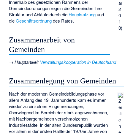
Innerhalb des gesetzlichen Rahmens der
ar
Gemeindeordnungen regeln die Gemeinden ihre
2
Struktur und Abläufe durch die
Hauptsatzung
und
0
die
Geschäftsordnung
des Rates.
1
3)
Zusammenarbeit von
Gemeinden
→
Hauptartikel
:
Verwaltungskooperation in Deutschland
Zusammenlegung von Gemeinden
Nach der modernen Gemeindebildungsphase vor
allem Anfang des 19. Jahrhunderts kam es immer
Z
wieder zu einzelnen Eingemeindungen,
ei
überwiegend im Bereich der stark angewachsenen,
tli
mit Nachbargemeinden verschmolzenen
c
Industriestädte. In der alten Bundesrepublik wurden
h
vor allem in der ersten Hälfte der 1970er Jahre von
e