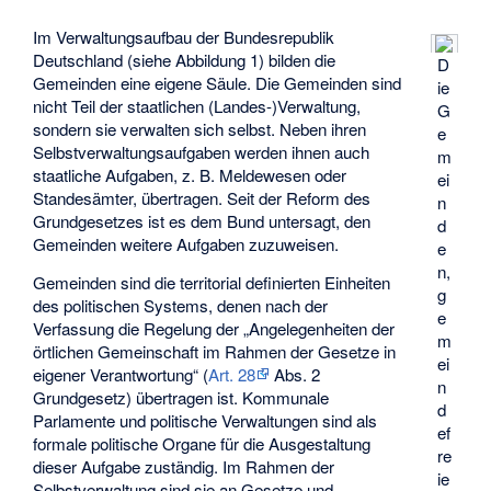
Im Verwaltungsaufbau der Bundesrepublik
Deutschland (siehe Abbildung 1) bilden die
D
Gemeinden eine eigene Säule. Die Gemeinden sind
ie
nicht Teil der staatlichen (Landes-)Verwaltung,
G
sondern sie verwalten sich selbst. Neben ihren
e
Selbstverwaltungsaufgaben werden ihnen auch
m
staatliche Aufgaben, z. B. Meldewesen oder
ei
Standesämter, übertragen. Seit der Reform des
n
Grundgesetzes ist es dem Bund untersagt, den
d
Gemeinden weitere Aufgaben zuzuweisen.
e
n,
Gemeinden sind die territorial definierten Einheiten
g
des politischen Systems, denen nach der
e
Verfassung die Regelung der „Angelegenheiten der
m
örtlichen Gemeinschaft im Rahmen der Gesetze in
ei
eigener Verantwortung“ (
Art. 28
Abs. 2
n
Grundgesetz) übertragen ist. Kommunale
d
Parlamente und politische Verwaltungen sind als
ef
formale politische Organe für die Ausgestaltung
re
dieser Aufgabe zuständig. Im Rahmen der
ie
Selbstverwaltung sind sie an Gesetze und