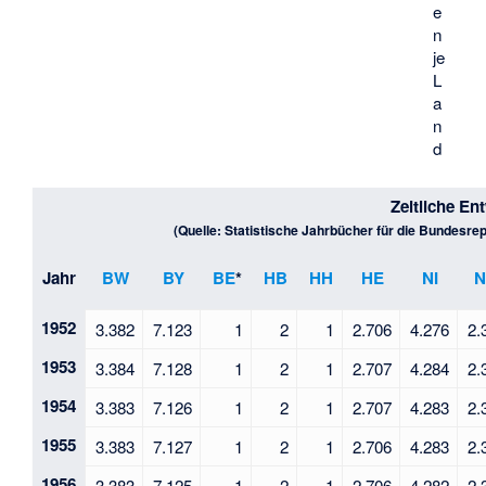
e
n
je
L
a
n
d
Zeitliche En
(Quelle: Statistische Jahrbücher für die Bundesrep
Jahr
BW
BY
BE
*
HB
HH
HE
NI
1952
3.382
7.123
1
2
1
2.706
4.276
2.
1953
3.384
7.128
1
2
1
2.707
4.284
2.
1954
3.383
7.126
1
2
1
2.707
4.283
2.
1955
3.383
7.127
1
2
1
2.706
4.283
2.
1956
3.383
7.125
1
2
1
2.706
4.282
2.