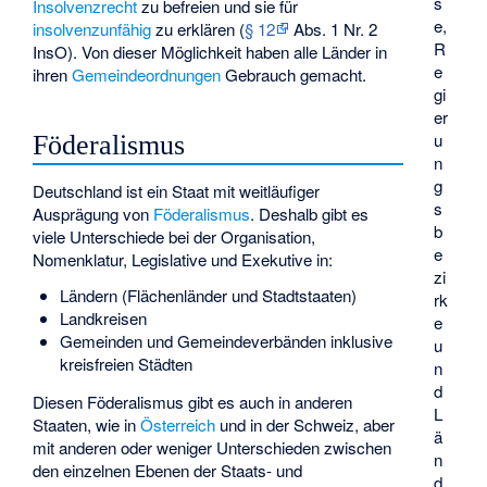
s
Insolvenzrecht
zu befreien und sie für
e,
insolvenzunfähig
zu erklären (
§ 12
Abs. 1 Nr. 2
R
InsO). Von dieser Möglichkeit haben alle Länder in
e
ihren
Gemeindeordnungen
Gebrauch gemacht.
gi
er
u
Föderalismus
n
g
Deutschland ist ein Staat mit weitläufiger
s
Ausprägung von
Föderalismus
. Deshalb gibt es
b
viele Unterschiede bei der Organisation,
e
Nomenklatur, Legislative und Exekutive in:
zi
Ländern (Flächenländer und Stadtstaaten)
rk
Landkreisen
e
Gemeinden und Gemeindeverbänden inklusive
u
kreisfreien Städten
n
d
Diesen Föderalismus gibt es auch in anderen
L
Staaten, wie in
Österreich
und in der Schweiz, aber
ä
mit anderen oder weniger Unterschieden zwischen
n
den einzelnen Ebenen der Staats- und
d