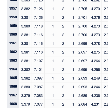
1957
3.382
7.126
1
2
1
2.705
4.279
2.
1958
3.381
7.126
1
2
1
2.701
4.276
2.
1959
3.380
7.118
1
2
1
2.700
4.273
2.
1960
3.381
7.116
1
2
1
2.700
4.273
2.
1961
3.381
7.116
1
2
1
2.699
4.278
2.
1962
3.381
7.110
1
2
1
2.697
4.275
2.
1963
3.381
7.107
1
2
1
2.697
4.264
2.
1964
3.382
7.101
1
2
1
2.695
4.256
2.
1965
3.382
7.097
1
2
1
2.693
4.249
2.
1966
3.380
7.087
1
2
1
2.693
4.244
2.
1967
3.379
7.083
1
2
1
2.689
4.236
2.
1968
3.379
7.077
1
2
1
2.684
4.231
2.