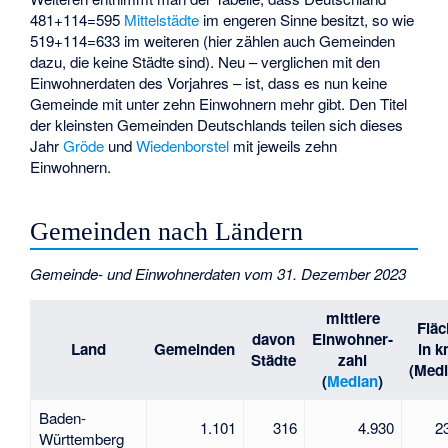
481+114=595
Mittelstädte
im engeren Sinne besitzt, so wie
519+114=633 im weiteren (hier zählen auch Gemeinden
dazu, die keine Städte sind). Neu – verglichen mit den
Einwohnerdaten des Vorjahres – ist, dass es nun keine
Gemeinde mit unter zehn Einwohnern mehr gibt. Den Titel
der kleinsten Gemeinden Deutschlands teilen sich dieses
Jahr
Gröde
und
Wiedenborstel
mit jeweils zehn
Einwohnern.
Gemeinden nach Ländern
Gemeinde- und Einwohnerdaten vom 31. Dezember 2023
mittlere
Fläc
davon
Einwohner­
Land
Gemeinden
in k
Städte
zahl
(Medi
(
Median
)
Baden-
1.101
316
4.930
2
Württemberg