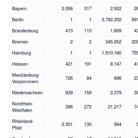
Bayern
2.056
317
2.932
2
Berlin
1
1
3.782.202
89
Brandenburg
413
113
1.809
4
Bremen
2
2
345.852
20
Hamburg
1
1
1.910.160
75
Hessen
421
191
8.147
4
Mecklenburg-
726
84
696
2
Vorpommern
Niedersachsen
939
159
2.379
3
Nordrhein-
396
272
21.217
7
Westfalen
Rheinland-
2.301
130
564
Pfalz