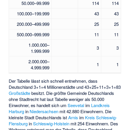
50.000–99.999
114
114
100.000–199.999
43
43
200.000–499.999
25
25
500.000–999.999
11
11
1.000.000–
3
3
1.999.999
2.000.000–
1
1
4.999.999
Der Tabelle lässt sich schnell entnehmen, dass
Deutschland 3+1=4 Millionenstädte und 43+25+11+3+1=83
Großstädte
besitzt. Die größte Gemeinde Deutschlands
ohne Stadtrecht hat laut Tabelle weniger als 50.000
Einwohner, es handelt sich um
Seevetal
im
Landkreis
Harburg
in
Niedersachsen
mit 42.880 Einwohnern. Die
kleinste Stadt Deutschlands ist
Arnis
im
Kreis Schleswig-
Flensburg
in
Schleswig-Holstein
mit 254 Einwohnern. Des
Weiteren entnimmt man der Tabelle, dass Deutschland