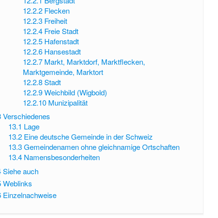
12.2.1
Bergstadt
12.2.2
Flecken
12.2.3
Freiheit
12.2.4
Freie Stadt
12.2.5
Hafenstadt
12.2.6
Hansestadt
12.2.7
Markt, Marktdorf, Marktflecken,
Marktgemeinde, Marktort
12.2.8
Stadt
12.2.9
Weichbild (Wigbold)
12.2.10
Munizipalität
3
Verschiedenes
13.1
Lage
13.2
Eine deutsche Gemeinde in der Schweiz
13.3
Gemeindenamen ohne gleichnamige Ortschaften
13.4
Namensbesonderheiten
4
Siehe auch
5
Weblinks
6
Einzelnachweise