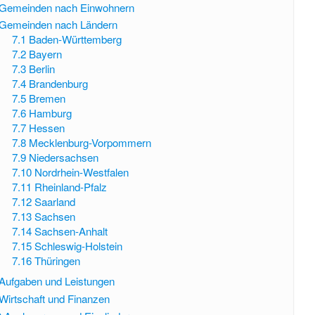
Gemeinden nach Einwohnern
e
Gemeinden nach Ländern
i
7.1
Baden-Württemberg
n
7.2
Bayern
7.3
Berlin
e
7.4
Brandenburg
7.5
Bremen
s
7.6
Hamburg
7.7
Hessen
7.8
Mecklenburg-Vorpommern
7.9
Niedersachsen
7.10
Nordrhein-Westfalen
7.11
Rheinland-Pfalz
7.12
Saarland
7.13
Sachsen
7.14
Sachsen-Anhalt
7.15
Schleswig-Holstein
7.16
Thüringen
Aufgaben und Leistungen
Wirtschaft und Finanzen