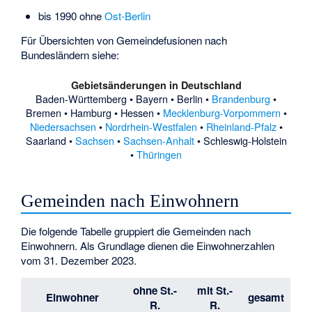
bis 1990 ohne
Ost-Berlin
Für Übersichten von Gemeindefusionen nach
Bundesländern siehe:
Gebietsänderungen in Deutschland
Baden-Württemberg
•
Bayern
•
Berlin
•
Brandenburg
•
Bremen
•
Hamburg
•
Hessen
•
Mecklenburg-Vorpommern
•
Niedersachsen
•
Nordrhein-Westfalen
•
Rheinland-Pfalz
•
Saarland
•
Sachsen
•
Sachsen-Anhalt
•
Schleswig-Holstein
•
Thüringen
Gemeinden nach Einwohnern
Die folgende Tabelle gruppiert die Gemeinden nach
Einwohnern. Als Grundlage dienen die Einwohnerzahlen
vom 31. Dezember 2023.
ohne St.-
mit St.-
Einwohner
gesamt
R.
R.