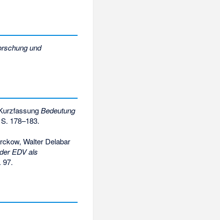
forschung und
; Kurzfassung
Bedeutung
 S. 178–183.
arckow, Walter Delabar
 der EDV als
. 97.