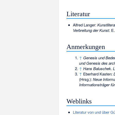
Literatur
Alfred Langer:
Kunstliter
Verbreitung der Kunst
. E
Anmerkungen
↑
Genesis und Bedeu
und Genesis des arch
↑
Hans Baluschek. 
↑
Eberhard Kasten:
(Hrsg.):
Neue Informa
Informationsträger fü
Weblinks
Literatur von und über G