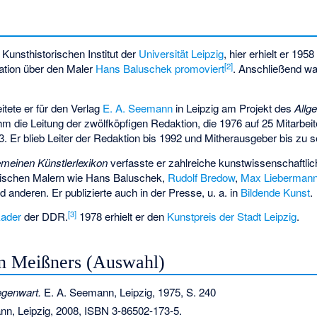
Kunsthistorischen Institut der
Universität Leipzig
, hier erhielt er 195
[
2
]
tation über den Maler
Hans Baluschek
promoviert
. Anschließend war
.
itete er für den Verlag
E. A. Seemann
in Leipzig am Projekt des
Allg
 die Leitung der zwölfköpfigen Redaktion, die 1976 auf 25 Mitarbeit
. Er blieb Leiter der Redaktion bis 1992 und Mitherausgeber bis zu 
emeinen Künstlerlexikon
verfasste er zahlreiche kunstwissenschaftlic
ischen Malern wie Hans Baluschek,
Rudolf Bredow
,
Max Lieberman
 anderen. Er publizierte auch in der Presse, u. a. in
Bildende Kunst
.
[
3
]
kader
der DDR.
1978 erhielt er den
Kunstpreis der Stadt Leipzig
.
n Meißners (Auswahl)
egenwart.
E. A. Seemann, Leipzig, 1975, S. 240
nn, Leipzig, 2008,
ISBN 3-86502-173-5
.