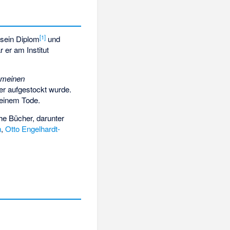
[
1
]
8 sein Diplom
und
 er am Institut
emeinen
er aufgestockt wurde.
seinem Tode.
he Bücher, darunter
n
,
Otto Engelhardt-