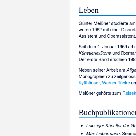
Leben
Günter Meißner studierte am 
wurde 1962 mit einer Disser
Assistent und Oberassistent
Seit dem 1. Januar 1969 arbe
Künstlerlexikons
und übernahm
Der erste Band erschien 1983
Neben seiner Arbeit am
Allg
Monographien zu zeitgenöss
Kyffhäuser
,
Werner Tübke
und
Meißner gehörte zum
Reise
Buchpublikatione
Leipziger Künstler der G
Max Liebermann
. Seema