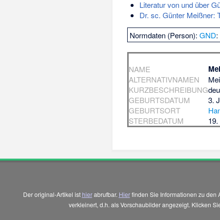
Literatur von und über G
Dr. sc. Günter Meißner: 
Normdaten (Person):
GND
Mei
NAME
ALTERNATIVNAMEN
Mei
KURZBESCHREIBUNG
deu
GEBURTSDATUM
3. 
GEBURTSORT
Ha
STERBEDATUM
19.
Der original-Artikel ist
hier
abrufbar.
Hier
finden Sie Informationen zu den 
verkleinert, d.h. als Vorschaubilder angezeigt. Klicken