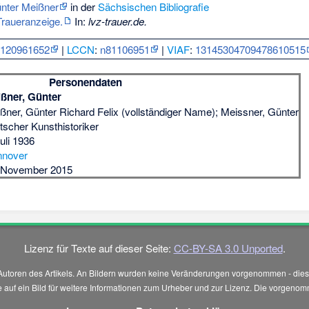
ünter Meißner
in der
Sächsischen Bibliografie
Traueranzeige.
In:
lvz-trauer.de.
:
120961652
|
LCCN
:
n81106951
|
VIAF
:
13145304709478610515
Personendaten
ßner, Günter
ßner, Günter Richard Felix (vollständiger Name); Meissner, Günter
tscher Kunsthistoriker
Juli 1936
nnover
 November 2015
Lizenz für Texte auf dieser Seite:
CC-BY-SA 3.0 Unported
.
Autoren des Artikels. An Bildern wurden keine Veränderungen vorgenommen - diese
 Sie auf ein Bild für weitere Informationen zum Urheber und zur Lizenz. Die vorg