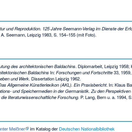
atur und Reproduktion. 125 Jahre Seemann-Verlag im Dienste der Er
. A. Seemann, Leipzig 1983, S. 154–155 (mit Foto).
tung des architektonischen Baldachins
. Diplomarbeit, Leipzig 1958
itektonischen Baldachins
In:
Forschungen und Fortschritte
33, 1959,
Leben und Werk
. Dissertation Leipzig 1962.
Das Allgemeine Künstlerlexikon (AKL). Ein Praxisbericht
. In: Klaus B
tions- und Speichermedien in der Germanistik. Zu den Perspektiven
r die literaturwissenschaftliche Forschung
. P. Lang, Bern u. a. 1994, S
ünter Meißner
im Katalog der
Deutschen Nationalbibliothek