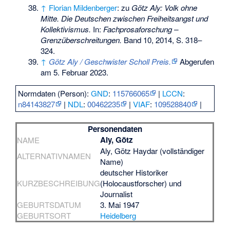
↑
Florian Mildenberger
: zu
Götz Aly: Volk ohne
Mitte. Die Deutschen zwischen Freiheitsangst und
Kollektivismus.
In:
Fachprosaforschung –
Grenzüberschreitungen.
Band 10, 2014, S. 318–
324.
↑
Götz Aly / Geschwister Scholl Preis.
Abgerufen
am 5. Februar 2023
.
Normdaten (Person):
GND
:
115766065
|
LCCN
:
n84143827
|
NDL
:
00462235
|
VIAF
:
109528840
|
Personendaten
Aly, Götz
NAME
Aly, Götz Haydar (vollständiger
ALTERNATIVNAMEN
Name)
deutscher Historiker
KURZBESCHREIBUNG
(Holocaustforscher) und
Journalist
GEBURTSDATUM
3. Mai 1947
GEBURTSORT
Heidelberg