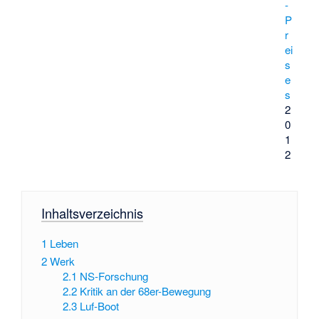
-
P
r
ei
s
e
s
2
0
1
2
Inhaltsverzeichnis
1
Leben
2
Werk
2.1
NS-Forschung
2.2
Kritik an der 68er-Bewegung
2.3
Luf-Boot