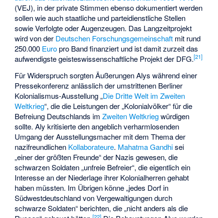
(VEJ), in der private Stimmen ebenso dokumentiert werden
sollen wie auch staatliche und parteidienstliche Stellen
sowie Verfolgte oder Augenzeugen. Das Langzeitprojekt
wird von der
Deutschen Forschungsgemeinschaft
mit rund
250.000
Euro
pro Band finanziert und ist damit zurzeit das
[
21
]
aufwendigste geisteswissenschaftliche Projekt der DFG.
Für Widerspruch sorgten Äußerungen Alys während einer
Pressekonferenz anlässlich der umstrittenen Berliner
Kolonialismus-Ausstellung „
Die Dritte Welt im Zweiten
Weltkrieg
“, die die Leistungen der „Kolonialvölker“ für die
Befreiung Deutschlands im
Zweiten Weltkrieg
würdigen
sollte. Aly kritisierte den angeblich verharmlosenden
Umgang der Ausstellungsmacher mit dem Thema der
nazifreundlichen
Kollaborateure
.
Mahatma Gandhi
sei
„einer der größten Freunde“ der Nazis gewesen, die
schwarzen Soldaten „unfreie Befreier“, die eigentlich ein
Interesse an der Niederlage ihrer Kolonialherren gehabt
haben müssten. Im Übrigen könne „jedes Dorf in
Südwestdeutschland von Vergewaltigungen durch
schwarze Soldaten“ berichten, die „nicht anders als
die
[
22
]