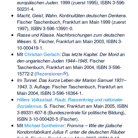
europäischen Juden.
1999 (zuerst 1995),
ISBN 3-596-
50231-4
.
Macht, Geist, Wahn. Kontinuitäten deutschen Denkens.
Fischer Taschenbuch, Frankfurt am Main 1999 (zuerst
1997),
ISBN 3-596-13991-0
.
Rasse und Klasse. Nachforschungen zum deutschen
Wesen.
S. Fischer, Frankfurt am Main 2003,
ISBN 3-
10-000419-1
.
Mit
Christian Gerlach
:
Das letzte Kapitel. Der Mord an
den ungarischen Juden 1944–1945.
Fischer
Taschenbuch, Frankfurt am Main 2004,
ISBN 3-596-
15772-2
(
Rezensionen
).
Im Tunnel. Das kurze Leben der Marion Samuel 1931–
1943.
3. Auflage. Fischer Taschenbuch, Frankfurt am
Main 2004,
ISBN 3-596-16364-1
.
Hitlers Volksstaat. Raub, Rassenkrieg und nationaler
Sozialismus
.
S. Fischer, Frankfurt am Main 2005,
ISBN
3-89331-607-8
(Bundeszentrale für politische Bildung),
ISBN 3-10-000420-5
(Fischer).
Mit
Michael Sontheimer
:
Fromms – Wie der jüdische
Kondomfabrikant Julius F. unter die deutschen Räuber