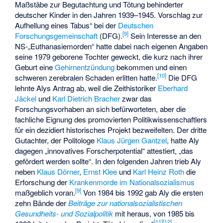
Maßstäbe zur Begutachtung und Tötung behinderter
deutscher Kinder in den Jahren 1939–1945. Vorschlag zur
Aufhellung eines Tabus“ bei der
Deutschen
[
9
]
Forschungsgemeinschaft
(DFG).
Sein Interesse an den
NS-„Euthanasiemorden“ hatte dabei nach eigenen Angaben
seine 1979 geborene Tochter geweckt, die kurz nach ihrer
Geburt eine
Gehirnentzündung
bekommen und einen
[
10
]
schweren zerebralen Schaden erlitten hatte.
Die DFG
lehnte Alys Antrag ab, weil die Zeithistoriker
Eberhard
Jäckel
und
Karl Dietrich Bracher
zwar das
Forschungsvorhaben an sich befürworteten, aber die
fachliche Eignung des promovierten Politikwissenschaftlers
für ein dezidiert historisches Projekt bezweifelten. Der dritte
Gutachter, der Politologe
Klaus Jürgen Gantzel
, hatte Aly
dagegen „innovatives Forscherpotential“ attestiert, „das
gefördert werden sollte“. In den folgenden Jahren trieb Aly
neben
Klaus Dörner
,
Ernst Klee
und
Karl Heinz Roth
die
Erforschung der
Krankenmorde im Nationalsozialismus
[
9
]
maßgeblich voran.
Von 1984 bis 1992 gab Aly die ersten
zehn Bände der
Beiträge zur nationalsozialistischen
Gesundheits- und Sozialpolitik
mit heraus, von 1985 bis
[
11
]
[
12
]