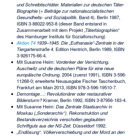
und Schreibtischtäter. Materialien zur deutschen Täter-
Biographie
(=
Beiträge zur nationalsozialistischen
Gesundheits- und Sozialpolitik.
Band 4). Berlin 1987,
ISBN 3-88022-953-8
(dieser Band entstand in
Zusammenarbeit mit dem Projekt „Täterbiographien“
des Hamburger Instituts für Sozialforschung)
Aktion T4
1939–1945. Die „Euthanasie“-Zentrale in der
Tiergartenstraße 4.
Edition Hentrich, Berlin 1989,
ISBN
3-926175-66-4
.
Mit Susanne Heim:
Vordenker der Vernichtung.
Auschwitz und die deutschen Pläne für eine neue
europäische Ordnung.
2004 (zuerst 1991),
ISBN 3-596-
11268-0
; erweiterte Neuausgabe Fischer Taschenbuch,
Frankfurt am Main 2013,
ISBN 978-3-596-19510-7
.
Demontage…: Revolutionärer oder restaurativer
Bildersturm?
Kramer, Berlin 1992,
ISBN 3-87956-183-4
.
Mit Susanne Heim:
Das Zentrale Staatsarchiv in
Moskau („Sonderarchiv“). Rekonstruktion und
Bestandsverzeichnis verschollen geglaubten
Schriftguts aus der NS-Zeit.
Düsseldorf 1992.
„Endlösung“. Völkerverschiebung und der Mord an den