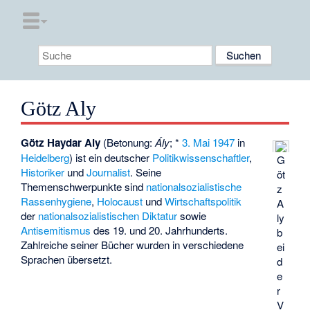
Götz Aly
Götz Haydar Aly
(Betonung:
Ály
; *
3. Mai
1947
in
Heidelberg
) ist ein deutscher
Politikwissenschaftler
,
G
Historiker
und
Journalist
. Seine
öt
Themenschwerpunkte sind
nationalsozialistische
z
Rassenhygiene
,
Holocaust
und
Wirtschaftspolitik
A
der
nationalsozialistischen Diktatur
sowie
ly
Antisemitismus
des 19. und 20. Jahrhunderts.
b
Zahlreiche seiner Bücher wurden in verschiedene
ei
Sprachen übersetzt.
d
e
r
V