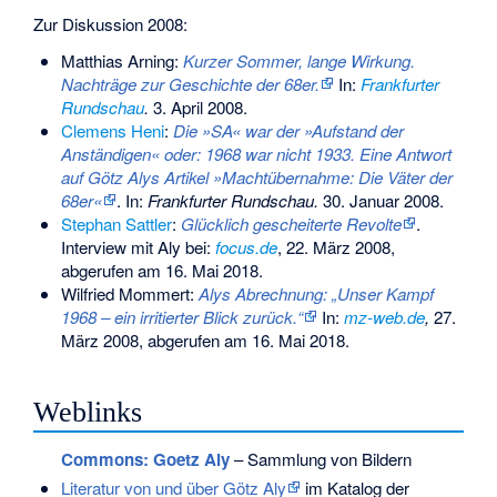
Zur Diskussion 2008:
Matthias Arning:
Kurzer Sommer, lange Wirkung.
Nachträge zur Geschichte der 68er.
In:
Frankfurter
Rundschau
.
3. April 2008.
Clemens Heni
:
Die »SA« war der »Aufstand der
Anständigen« oder: 1968 war nicht 1933. Eine Antwort
auf Götz Alys Artikel »Machtübernahme: Die Väter der
68er«
. In:
Frankfurter Rundschau.
30. Januar 2008.
Stephan Sattler
:
Glücklich gescheiterte Revolte
.
Interview mit Aly bei:
focus.de
, 22. März 2008,
abgerufen am 16. Mai 2018.
Wilfried Mommert
:
Alys Abrechnung: „Unser Kampf
1968 – ein irritierter Blick zurück.“
In:
mz-web.de
,
27.
März 2008, abgerufen am 16. Mai 2018.
Weblinks
Commons
: Goetz Aly
– Sammlung von Bildern
Literatur von und über Götz Aly
im Katalog der