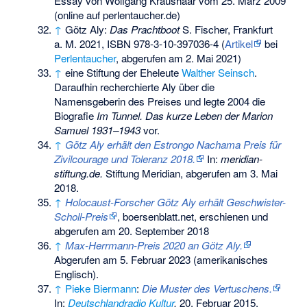
Essay von Wolfgang Kraushaar vom 25. März 2009
(online auf perlentaucher.de)
↑
Götz Aly:
Das Prachtboot
S. Fischer, Frankfurt
a. M. 2021,
ISBN 978-3-10-397036-4
(
Artikel
bei
Perlentaucher
, abgerufen am 2. Mai 2021)
↑
eine Stiftung der Eheleute
Walther Seinsch
.
Daraufhin recherchierte Aly über die
Namensgeberin des Preises und legte 2004 die
Biografie
Im Tunnel. Das kurze Leben der Marion
Samuel 1931–1943
vor.
↑
Götz Aly erhält den Estrongo Nachama Preis für
Zivilcourage und Toleranz 2018.
In:
meridian-
stiftung.de.
Stiftung Meridian,
abgerufen am 3. Mai
2018
.
↑
Holocaust-Forscher Götz Aly erhält Geschwister-
Scholl-Preis
, boersenblatt.net, erschienen und
abgerufen am 20. September 2018
↑
Max-Herrmann-Preis 2020 an Götz Aly.
Abgerufen am 5. Februar 2023
(amerikanisches
Englisch).
↑
Pieke Biermann
:
Die Muster des Vertuschens.
In:
Deutschlandradio Kultur
.
20. Februar 2015.