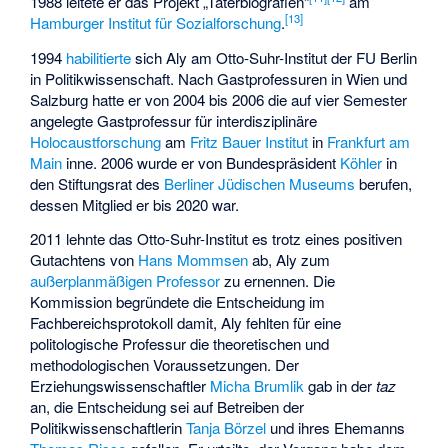
1988 leitete er das Projekt „Täterbiografien“
am
[
13
]
Hamburger Institut für Sozialforschung
.
1994
habilitierte
sich Aly am Otto-Suhr-Institut der FU Berlin
in Politikwissenschaft. Nach Gastprofessuren in Wien und
Salzburg hatte er von 2004 bis 2006 die auf vier Semester
angelegte Gastprofessur für interdisziplinäre
Holocaustforschung
am
Fritz Bauer Institut
in
Frankfurt am
Main
inne. 2006 wurde er von Bundespräsident
Köhler
in
den Stiftungsrat des
Berliner Jüdischen Museums
berufen,
dessen Mitglied er bis 2020 war.
2011 lehnte das Otto-Suhr-Institut es trotz eines positiven
Gutachtens von
Hans Mommsen
ab, Aly zum
außerplanmäßigen Professor
zu ernennen. Die
Kommission begründete die Entscheidung im
Fachbereichsprotokoll damit, Aly fehlten für eine
politologische Professur die theoretischen und
methodologischen Voraussetzungen. Der
Erziehungswissenschaftler
Micha Brumlik
gab in der
taz
an, die Entscheidung sei auf Betreiben der
Politikwissenschaftlerin
Tanja Börzel
und ihres Ehemanns