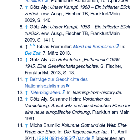
Totalitäre“
, Frankfurter Rundschau, 10. April 2008
↑
Götz Aly:
Unser Kampf. 1968 – Ein irritierter Blick
zurück
. erw. Ausg., Fischer TB, Frankfurt/Main
2009, S. 140.
↑
Götz Aly:
Unser Kampf. 1968 – Ein irritierter Blick
zurück
. erw. Ausg., Fischer TB, Frankfurt/Main
2009, S. 141 f.
a
b
↑
Tobias Freimüller:
Mord mit Komplizen.
In:
Die Zeit
, 7. März 2013.
↑
Götz Aly:
Die Belasteten: „Euthanasie“ 1939–
1945. Eine Gesellschaftsgeschichte.
S. Fischer,
Frankfurt/M. 2013, S. 18.
↑
Beiträge zur Geschichte des
Nationalsozialismus
↑
Täterbiografien.
In:
learning-from-history.de
.
↑
Götz Aly, Susanne Heim:
Vordenker der
Vernichtung. Auschwitz und die deutschen Pläne für
eine neue europäische Ordnung
, Frankfurt am Main
1991.
↑
Micha Brumlik:
Kolumne Gott und die Welt: Eine
Frage der Ehre
. In:
Die Tageszeitung: taz
. 11. April
2011,
ISSN
0931-9085
(
taz.de
[abgerufen am