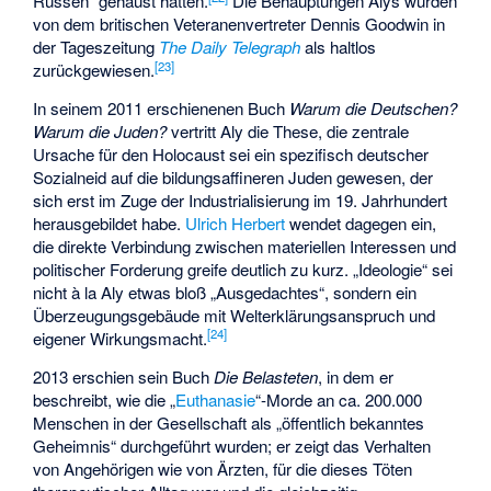
Russen“ gehaust
hätten.
Die Behauptungen Alys wurden
von dem britischen Veteranenvertreter Dennis Goodwin in
der Tageszeitung
The Daily Telegraph
als haltlos
[
23
]
zurückgewiesen.
In seinem 2011 erschienenen Buch
Warum die Deutschen?
Warum die Juden?
vertritt Aly die These, die zentrale
Ursache für den Holocaust sei ein spezifisch deutscher
Sozialneid auf die
bildungsaffineren
Juden gewesen, der
sich erst im Zuge der Industrialisierung im 19. Jahrhundert
herausgebildet habe.
Ulrich Herbert
wendet dagegen ein,
die direkte Verbindung zwischen materiellen Interessen und
politischer Forderung greife deutlich zu kurz. „Ideologie“ sei
nicht à la Aly etwas bloß „Ausgedachtes“, sondern ein
Überzeugungsgebäude mit Welterklärungsanspruch und
[
24
]
eigener Wirkungsmacht.
2013 erschien sein Buch
Die Belasteten
, in dem er
beschreibt, wie die „
Euthanasie
“-Morde an ca. 200.000
Menschen in der Gesellschaft als „öffentlich bekanntes
Geheimnis“ durchgeführt wurden; er zeigt das Verhalten
von Angehörigen wie von Ärzten, für die dieses Töten