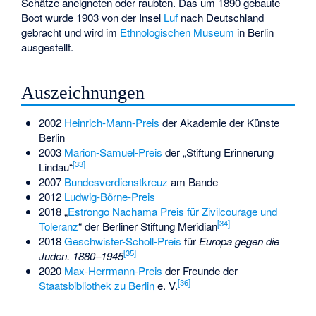
Schätze aneigneten oder raubten. Das um 1890 gebaute
Boot wurde 1903 von der Insel
Luf
nach Deutschland
gebracht und wird im
Ethnologischen Museum
in Berlin
ausgestellt.
Auszeichnungen
2002
Heinrich-Mann-Preis
der Akademie der Künste
Berlin
2003
Marion-Samuel-Preis
der „Stiftung Erinnerung
[
33
]
Lindau“
2007
Bundesverdienstkreuz
am Bande
2012
Ludwig-Börne-Preis
2018 „
Estrongo Nachama Preis für Zivilcourage und
[
34
]
Toleranz
“ der Berliner Stiftung Meridian
2018
Geschwister-Scholl-Preis
für
Europa gegen die
[
35
]
Juden. 1880–1945
2020
Max-Herrmann-Preis
der Freunde der
[
36
]
Staatsbibliothek zu Berlin
e. V.