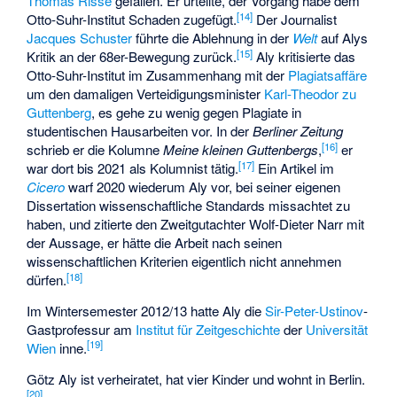
Thomas Risse
gefallen. Er urteilte, der Vorgang habe dem
[
14
]
Otto-Suhr-Institut Schaden zugefügt.
Der Journalist
Jacques Schuster
führte die Ablehnung in der
Welt
auf Alys
[
15
]
Kritik an der 68er-Bewegung zurück.
Aly kritisierte das
Otto-Suhr-Institut im Zusammenhang mit der
Plagiatsaffäre
um den damaligen Verteidigungsminister
Karl-Theodor zu
Guttenberg
, es gehe zu wenig gegen Plagiate in
studentischen Hausarbeiten vor. In der
Berliner Zeitung
[
16
]
schrieb er die Kolumne
Meine kleinen Guttenbergs
,
er
[
17
]
war dort bis 2021 als Kolumnist tätig.
Ein Artikel im
Cicero
warf 2020 wiederum Aly vor, bei seiner eigenen
Dissertation wissenschaftliche Standards missachtet zu
haben, und zitierte den Zweitgutachter Wolf-Dieter Narr mit
der Aussage, er hätte die Arbeit nach seinen
wissenschaftlichen Kriterien eigentlich nicht annehmen
[
18
]
dürfen.
Im Wintersemester 2012/13 hatte Aly die
Sir-Peter-Ustinov
-
Gastprofessur am
Institut für Zeitgeschichte
der
Universität
[
19
]
Wien
inne.
Götz Aly ist verheiratet, hat vier Kinder und wohnt in Berlin.
[
20
]