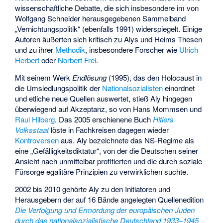
wissenschaftliche Debatte, die sich insbesondere im von
Wolfgang Schneider
herausgegebenen Sammelband
„Vernichtungspolitik“ (ebenfalls 1991) widerspiegelt. Einige
Autoren äußerten sich kritisch zu Alys und Heims Thesen
und zu ihrer
Methodik
, insbesondere Forscher wie
Ulrich
Herbert
oder
Norbert Frei
.
Mit seinem Werk
Endlösung
(1995), das den Holocaust in
die Umsiedlungspolitik der
Nationalsozialisten
einordnet
und etliche neue Quellen auswertet, stieß Aly hingegen
überwiegend auf Akzeptanz, so von Hans Mommsen und
Raul Hilberg
. Das 2005 erschienene Buch
Hitlers
Volksstaat
löste in Fachkreisen dagegen wieder
Kontroversen
aus. Aly bezeichnete das NS-Regime als
eine „Gefälligkeitsdiktatur“, von der die Deutschen seiner
Ansicht nach unmittelbar profitierten und die durch soziale
Fürsorge egalitäre Prinzipien zu verwirklichen suchte.
2002 bis 2010 gehörte Aly zu den Initiatoren und
Herausgebern der auf 16 Bände angelegten Quellenedition
Die Verfolgung und Ermordung der europäischen Juden
durch das nationalsozialistische Deutschland 1933–1945