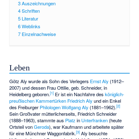
3
Auszeichnungen
4
Schriften
5
Literatur
6
Weblinks
7
Einzelnachweise
Leben
Götz Aly wurde als Sohn des Verlegers
Ernst Aly
(1912–
2007) und dessen Frau Ottilie, geb. Schneider, in
[
1
]
Heidelberg geboren.
Er ist ein Nachfahre des
königlich-
preußischen
Kammertürken
Friedrich Aly
und ein Enkel
[
2
]
des Freiburger
Philologen
Wolfgang Aly
(1881–1962).
Sein Großvater mütterlicherseits, Friedrich Schneider
(1888–1963), stammte aus
Platz
in
Unterfranken
(heute
Ortsteil von
Geroda
), war Kaufmann und arbeitete später
[
3
]
für eine Münchner Waggonfabrik.
Aly besuchte