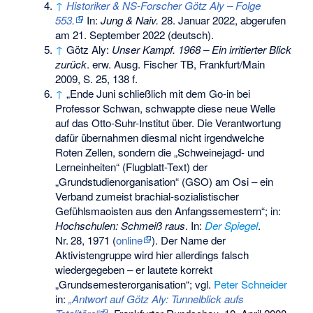
↑
Historiker & NS-Forscher Götz Aly – Folge
553.
In:
Jung & Naiv.
28. Januar 2022,
abgerufen
am 21. September 2022
(deutsch).
↑
Götz Aly:
Unser Kampf. 1968 – Ein irritierter Blick
zurück
. erw. Ausg. Fischer TB, Frankfurt/Main
2009, S. 25, 138 f.
↑
„Ende Juni schließlich mit dem Go-in bei
Professor Schwan, schwappte diese neue Welle
auf das Otto-Suhr-Institut über. Die Verantwortung
dafür übernahmen diesmal nicht irgendwelche
Roten Zellen, sondern die „Schweinejagd- und
Lerneinheiten“ (Flugblatt-Text) der
„Grundstudienorganisation“ (GSO) am Osi – ein
Verband zumeist brachial-sozialistischer
Gefühlsmaoisten aus den Anfangssemestern“; in:
Hochschulen: Schmeiß raus
. In:
Der Spiegel
.
Nr.
28
, 1971 (
online
).
Der Name der
Aktivistengruppe wird hier allerdings falsch
wiedergegeben – er lautete korrekt
„Grundsemesterorganisation“; vgl.
Peter Schneider
in:
„Antwort auf Götz Aly: Tunnelblick aufs