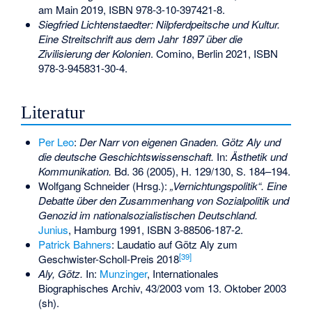
am Main 2019,
ISBN 978-3-10-397421-8
.
Siegfried Lichtenstaedter: Nilpferdpeitsche und Kultur.
Eine Streitschrift aus dem Jahr 1897 über die
Zivilisierung der Kolonien
. Comino, Berlin 2021,
ISBN
978-3-945831-30-4
.
Literatur
Per Leo
:
Der Narr von eigenen Gnaden. Götz Aly und
die deutsche Geschichtswissenschaft.
In:
Ästhetik und
Kommunikation.
Bd. 36 (2005), H. 129/130, S. 184–194.
Wolfgang Schneider (Hrsg.):
„Vernichtungspolitik“. Eine
Debatte über den Zusammenhang von Sozialpolitik und
Genozid im nationalsozialistischen Deutschland.
Junius
, Hamburg 1991,
ISBN 3-88506-187-2
.
Patrick Bahners
: Laudatio auf Götz Aly zum
[
39
]
Geschwister-Scholl-Preis 2018
Aly, Götz.
In:
Munzinger
, Internationales
Biographisches Archiv, 43/2003 vom 13. Oktober 2003
(sh).