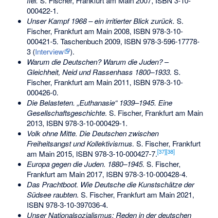
fiel.
S. Fischer, Frankfurt am Main 2007,
ISBN 3-10-
000422-1
.
Unser Kampf 1968 – ein irritierter Blick zurück
.
S.
Fischer, Frankfurt am Main 2008,
ISBN 978-3-10-
000421-5
. Taschenbuch 2009,
ISBN 978-3-596-17778-
3
(
Interview
).
Warum die Deutschen? Warum die Juden? –
Gleichheit, Neid und Rassenhass 1800–1933.
S.
Fischer, Frankfurt am Main 2011,
ISBN 978-3-10-
000426-0
.
Die Belasteten. „Euthanasie“ 1939–1945. Eine
Gesellschaftsgeschichte.
S. Fischer, Frankfurt am Main
2013,
ISBN 978-3-10-000429-1
.
Volk ohne Mitte. Die Deutschen zwischen
Freiheitsangst und Kollektivismus.
S. Fischer, Frankfurt
[
37
]
[
38
]
am Main 2015,
ISBN 978-3-10-000427-7
.
Europa gegen die Juden. 1880–1945.
S. Fischer,
Frankfurt am Main 2017,
ISBN 978-3-10-000428-4
.
Das Prachtboot. Wie Deutsche die Kunstschätze der
Südsee raubten.
S. Fischer, Frankfurt am Main 2021,
ISBN 978-3-10-397036-4
.
Unser Nationalsozialismus: Reden in der deutschen