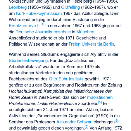
Volksschulen und Gymnasien in Heidelberg (1954–1956),
Leonberg
(1956–1962) und
Gräfelfing
(1962–1967), wo er
am
Kurt-Huber-Gymnasium
1967 das Abitur ablegte. Dem
Wehrdienst entging er durch eine Einstufung in die
[
4
]
Ersatzreserve II
.
In den Jahren 1967 und 1968 ging er auf
die
Deutsche Journalistenschule
in
München
.
Anschließend studierte er bis 1971 Geschichte und
Politische Wissenschaft an der
Freien Universität Berlin
.
Während seines Studiums engagierte sich Aly aktiv in der
Studentenbewegung
. Für die „Sozialistischen
Arbeitskollektive“ wurde er im Sommer 1970 als
studentischer Vertreter in den neu gebildeten
Fachbereichsrat des
Otto-Suhr-Instituts
gewählt. 1971
gehörte er zu den Begründern und Redakteuren der Zeitung
Hochschulkampf. Kampfblatt des Initiativkomitees der
Roten Zellen in West-Berlin
, das sich der
maoistischen
[
5
]
Proletarischen Linken/Parteiinitiative
zuordnete.
Er
beteiligte sich am 24. Juni 1971 an einer Aktion, bei der
Aktivisten der „Grundsemester-Organisation“ (GSO) in ein
[
6
]
Seminar des Professors
Alexander Schwan
eindrangen
[
7
]
und gewalttätig gegen diesen vorgingen.
Von Anfang 1972