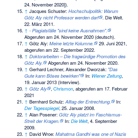
24. November 2020]).
↑
Jacques Schuster:
Hochschulpolitik: Warum
Götz Aly nicht Professor werden darf
.
Die Welt.
22. März 2011.
↑
- Plagiatsfälle "sind keine Ausnahmen".
Abgerufen am 24. November 2020
(deutsch).
↑
Götz Aly:
Meine letzte Kolumne.
29. Juni 2021,
abgerufen am 22. September 2022
.
↑
Doktorarbeiten – Die fragwürdige Promotion des
Götz Aly.
Abgerufen am 24. November 2020
.
↑
Gerhard Lechner, Alexander Dworzak:
"Das
Gute kann Böses bewirken"
In:
Wiener Zeitung
,
19. Januar 2013 (Interview).
↑
Götz Aly
,
Chrismon
, abgerufen am 17. Februar
2021
↑
Bernhard Schulz:
Alltag der Entrechtung.
In:
Der Tagesspiegel
, 25. Januar 2008.
↑
Alan Posener:
Götz Aly platzt im Faschismus-
Streit der Kragen.
In:
Die Welt
, 4. September
2009.
↑
David Wroe:
Mahatma Gandhi was one of Nazis