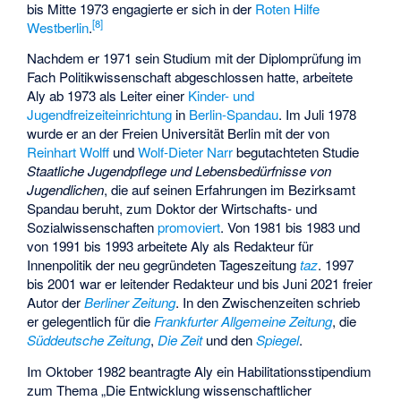
bis Mitte 1973 engagierte er sich in der
Roten Hilfe
[
8
]
Westberlin
.
Nachdem er 1971 sein Studium mit der Diplomprüfung im
Fach Politikwissenschaft abgeschlossen hatte, arbeitete
Aly ab 1973 als Leiter einer
Kinder- und
Jugendfreizeiteinrichtung
in
Berlin-Spandau
. Im Juli 1978
wurde er an der Freien Universität Berlin mit der von
Reinhart Wolff
und
Wolf-Dieter Narr
begutachteten Studie
Staatliche Jugendpflege und Lebensbedürfnisse von
Jugendlichen
, die auf seinen Erfahrungen im Bezirksamt
Spandau beruht, zum Doktor der Wirtschafts- und
Sozialwissenschaften
promoviert
. Von 1981 bis 1983 und
von 1991 bis 1993 arbeitete Aly als Redakteur für
Innenpolitik der neu gegründeten Tageszeitung
taz
. 1997
bis 2001 war er leitender Redakteur und bis Juni 2021 freier
Autor der
Berliner Zeitung
. In den Zwischenzeiten schrieb
er gelegentlich für die
Frankfurter Allgemeine Zeitung
, die
Süddeutsche Zeitung
,
Die Zeit
und den
Spiegel
.
Im Oktober 1982 beantragte Aly ein Habilitationsstipendium
zum Thema „Die Entwicklung wissenschaftlicher