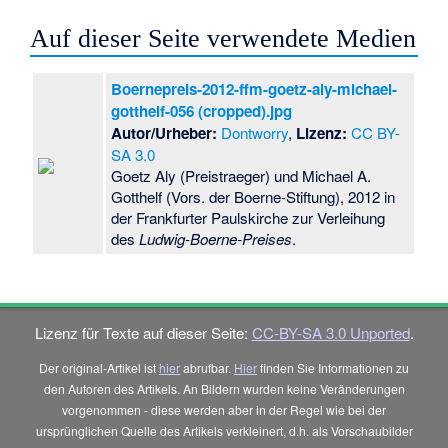
Auf dieser Seite verwendete Medien
Boernepreis-2012-ffm-goetz-aly-michael-
gotthelf-056 (cropped).jpg
Autor/Urheber:
Dontworry
,
Lizenz:
CC BY-
SA 3.0
Goetz Aly (Preistraeger) und Michael A.
Gotthelf (Vors. der Boerne-Stiftung), 2012 in
der Frankfurter Paulskirche zur Verleihung
des
Ludwig-Boerne-Preises
.
Lizenz für Texte auf dieser Seite:
CC-BY-SA 3.0 Unported
.
Der original-Artikel ist
hier
abrufbar.
Hier
finden Sie Informationen zu
den Autoren des Artikels. An Bildern wurden keine Veränderungen
vorgenommen - diese werden aber in der Regel wie bei der
ursprünglichen Quelle des Artikels verkleinert, d.h. als Vorschaubilder