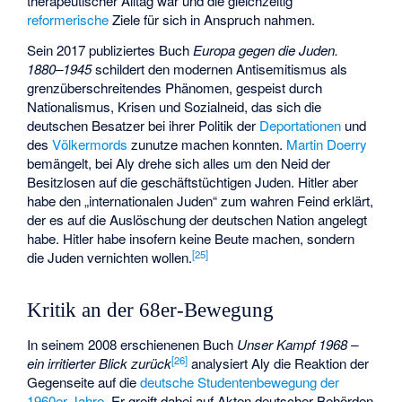
therapeutischer Alltag war und die gleichzeitig
reformerische
Ziele für sich in Anspruch nahmen.
Sein 2017 publiziertes Buch
Europa gegen die Juden.
1880–1945
schildert den modernen Antisemitismus als
grenzüberschreitendes Phänomen, gespeist durch
Nationalismus, Krisen und Sozialneid, das sich die
deutschen Besatzer bei ihrer Politik der
Deportationen
und
des
Völkermords
zunutze machen konnten.
Martin Doerry
bemängelt, bei Aly drehe sich alles um den Neid der
Besitzlosen auf die geschäftstüchtigen Juden. Hitler aber
habe den „internationalen Juden“ zum wahren Feind erklärt,
der es auf die Auslöschung der deutschen Nation angelegt
habe. Hitler habe insofern keine Beute machen, sondern
[
25
]
die Juden vernichten wollen.
Kritik an der 68er-Bewegung
In seinem 2008 erschienenen Buch
Unser Kampf 1968 –
[
26
]
ein irritierter Blick zurück
analysiert Aly die Reaktion der
Gegenseite auf die
deutsche Studentenbewegung der
1960er Jahre
. Er greift dabei auf Akten deutscher Behörden