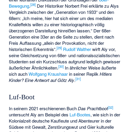
[
28
]
Bewegung
.
Der Historiker Norbert Frei erklärte zu Alys
Vergleich zwischen der „Generation von 1933“ und den
68ern: „Ich meine, hier hat sich einer um des medialen
Knalleffekts willen zu einer historiographisch völlig
überzogenen Darstellung hinreißen lassen.“ Der 68er-
Generation eine 33er an die Seite zu stellen, dient nach
Freis Auffassung „allein der Provokation, nicht der
[
29
]
historischen Erkenntnis“.
Rudolf Walther
wirft Aly vor,
seine Gleichsetzung von 68er- und nationalsozialistischen
Studenten sei ein Kurzschluss aufgrund lediglich gewisser
[
30
]
äußerlicher Ähnlichkeiten.
In ähnlicher Weise äußerte
sich auch
Wolfgang Kraushaar
in seiner Replik
Hitlers
[
31
]
Kinder? Eine Antwort auf Götz Aly
.
Luf-Boot
[
32
]
In seinem 2021 erschienenen Buch
Das Prachtboot
untersucht Aly am Beispiel des
Luf-Bootes
, wie sich in der
Kolonialzeit deutsche Kaufleute und Abenteurer in der
Südsee mit Gewalt, Zerstörungswut und Gier kulturelle