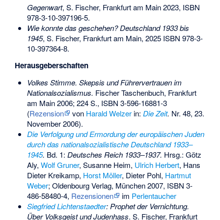
Gegenwart
, S. Fischer, Frankfurt am Main 2023,
ISBN
978-3-10-397196-5
.
Wie konnte das geschehen? Deutschland 1933 bis
1945
, S. Fischer, Frankfurt am Main, 2025
ISBN 978-3-
10-397364-8
.
Herausgeberschaften
Volkes Stimme. Skepsis und Führervertrauen im
Nationalsozialismus.
Fischer Taschenbuch, Frankfurt
am Main 2006; 224 S.,
ISBN 3-596-16881-3
(
Rezension
von
Harald Welzer
in:
Die Zeit
.
Nr. 48, 23.
November 2006).
Die Verfolgung und Ermordung der europäischen Juden
durch das nationalsozialistische Deutschland 1933–
1945
.
Bd. 1:
Deutsches Reich 1933–1937.
Hrsg.: Götz
Aly,
Wolf Gruner
, Susanne Heim,
Ulrich Herbert
, Hans
Dieter Kreikamp,
Horst Möller
, Dieter Pohl,
Hartmut
Weber
; Oldenbourg Verlag, München 2007,
ISBN 3-
486-58480-4
,
Rezensionen
im
Perlentaucher
Siegfried Lichtenstaedter
: Prophet der Vernichtung.
Über Volksgeist und Judenhass
. S. Fischer, Frankfurt