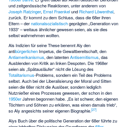
und zeitgenössische Reaktionen, unter anderem von
Joseph Ratzinger
,
Ernst Fraenkel
und
Richard Löwenthal
,
zurück. Er kommt zu dem Schluss, dass die 68er ihren
Eltern – der
nationalsozialistisch
geprägten „Generation von
1933“ – weitaus ähnlicher gewesen seien, als sie dies
selbst wahrnehmen wollten.
Als Indizien für seine These benennt Aly den
anti
bürgerlichen
Impetus, die Gewaltbereitschaft, den
Antiamerikanismus
, den latenten
Antisemitismus
, das
Ausblenden von Kritik an linken Despoten. Die 1968er
seien als „Spätausläufer“ nicht die Lösung des
Totalitarismus
-Problems, sondern ein Teil des Problems
selbst. Auch bei der Liberalisierung der Moral und Sitten
seien die 68er nicht die Auslöser, sondern lediglich
Nutznießer eines Prozesses gewesen, der schon in den
1950er
Jahren begonnen habe. „Es ist schwer, den eigenen
Töchtern und Söhnen zu erklären, was einen damals trieb“,
[
27
]
so Aly angesichts seiner eigenen Biographie.
Alys Buch über die politische Generation der 68er führte zu
einer lebhaften Diskussion der Grundlagen der
68er-