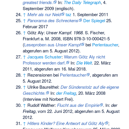
greatest friends.
In:
The Daily Telegraph
, 4.
September 2009 (englisch).
↑
Mehr als nur Neid
taz
1. September 2011
↑
Panorama des Schreckens
Der Spiegel
25.
Februar 2017
↑
Götz Aly:
Unser Kampf. 1968.
S. Fischer,
Frankfurt a. M. 2008,
ISBN 978-3-10-000421-5
(
Leseproben aus
Unser Kampf
bei
Perlentaucher
,
abgerufen am 5. August 2012).
↑
Jacques Schuster
:
Warum Götz Aly nicht
Professor werden darf.
In:
Die Welt
. 22. März
2011, abgerufen am 16. Mai 2018.
↑
Rezensionen bei
Perlentaucher
, abgerufen am
5. August 2012.
↑
Ulrike Baureithel:
Der Sündenstolz auf die eigene
Geschichte.
In:
der Freitag
, 20. März 2008
(Interview mit Norbert Frei).
↑
Rudolf Walther:
Flucht aus der Empirie
. In:
der
Freitag
, vom 22. Juni 2012, abgerufen am 5. August
2012.
↑
Hitlers Kinder? Eine Antwort auf Götz Aly
;