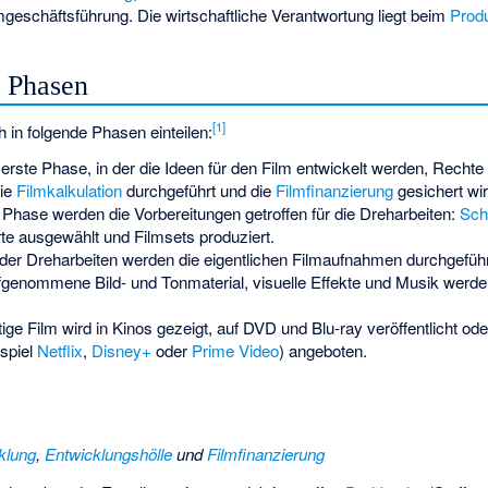
geschäftsführung. Die wirtschaftliche Verantwortung liegt beim
Prod
n Phasen
[
1
]
h in folgende Phasen einteilen:
erste Phase, in der die Ideen für den Film entwickelt werden, Rechte
die
Filmkalkulation
durchgeführt und die
Filmfinanzierung
gesichert wir
 Phase werden die Vorbereitungen getroffen für die Dreharbeiten:
Sch
te ausgewählt und Filmsets produziert.
er Dreharbeiten werden die eigentlichen Filmaufnahmen durchgeführ
genommene Bild- und Tonmaterial, visuelle Effekte und Musik werden
tige Film wird in Kinos gezeigt, auf DVD und Blu-ray veröffentlicht od
spiel
Netflix
,
Disney+
oder
Prime Video
) angeboten.
klung
,
Entwicklungshölle
und
Filmfinanzierung