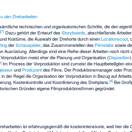
zu den Dreharbeiten
sämtliche technischen und organisatorischen Schritte, die den eigent
]
[
7
]
Dazu gehört der Entwurf des
Storyboards
, abschließende Arbeit
und Kostüme, die Auswahl der Drehorte durch einen
Locationscout
, 
ting
der
Schauspieler
, das Zusammenstellen des
Filmstabs
sowie di
n Ausrüstung. Allerdings sind eine Reihe dieser Arbeiten noch nich
 Vorproduktion meist eher die Planung und Organisation (
Disposition
6
]
Im Prozess der Vorproduktion sind zumeist die Hauptbeteiligten ein
isseur
und
Produzent
des Films. Der Produktionsmanager oder Produ
t in der Regel die Organisation der Vorproduktion in Bezug auf Arbeits
[
8
]
ierung, Kostenkontrolle und Koordinierung des Drehplans.
Bei Großp
satorischen Gründen eigene Filmproduktionsfirmen gegründet.
reharbeiten ist erfahrungsgemäß die kostenintensivste, weil hier die