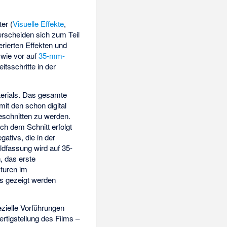
er (
Visuelle Effekte
,
terscheiden sich zum Teil
rierten Effekten und
 wie vor auf
35-mm-
tsschritte in der
terials. Das gesamte
it den schon digital
eschnitten zu werden.
ch dem Schnitt erfolgt
gativs, die in der
ldfassung wird auf 35-
 das erste
kturen im
s gezeigt werden
zielle Vorführungen
rtigstellung des Films –