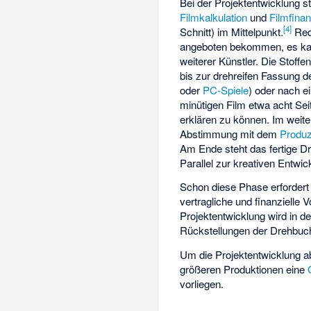
Bei der Projektentwicklung s
Filmkalkulation
und
Filmfina
[
4
]
Schnitt) im Mittelpunkt.
Red
angeboten bekommen, es ka
weiterer Künstler. Die Stoff
bis zur drehreifen Fassung 
oder
PC-Spiele
) oder nach e
minütigen Film etwa acht Sei
erklären zu können. Im weit
Abstimmung mit dem
Produ
Am Ende steht das fertige D
Parallel zur kreativen Entwic
Schon diese Phase erfordert i
vertragliche und finanzielle
Projektentwicklung wird in d
Rückstellungen der Drehbuch
Um die Projektentwicklung a
größeren Produktionen eine
vorliegen.