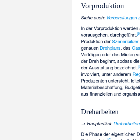
Vorproduktion
Siehe auch
:
Vorbereitungen 
In der Vorproduktion werden 
[
6
vorausgehen, durchgeführt.
Produktion der
Szenenbilder
genauen
Drehplans
, das
Cas
Verträgen oder das Mieten vo
der Dreh beginnt, sodass die
[
der Ausstattung bezeichnet.
involviert, unter anderem
Reg
Produzenten untersteht, leite
Materialbeschaffung, Budget
aus finanziellen und organi
Dreharbeiten
→
Hauptartikel
:
Dreharbeiten
Die Phase der eigentlichen D
[
9
]