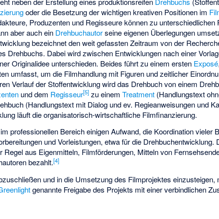
teht neben der Erstellung eines produktionsreifen
Drehbuchs
(Stoffen
nzierung
oder die Besetzung der wichtigen kreativen Positionen im
Fi
akteure, Produzenten und Regisseure können zu unterschiedlichen 
nn aber auch ein
Drehbuchautor
seine eigenen Überlegungen umsetzen
entwicklung bezeichnet den weit gefassten Zeitraum von der Recherch
des Drehbuchs. Dabei wird zwischen Entwicklungen nach einer Vorlag
iner Originalidee unterschieden. Beides führt zu einem ersten
Exposé
ten umfasst, um die Filmhandlung mit Figuren und zeitlicher Einordn
eren Verlauf der Stoffentwicklung wird das Drehbuch von einem Drehb
[
5
]
zenten
und dem
Regisseur
zu einem
Treatment
(Handlungstext ohne
rehbuch (Handlungstext mit Dialog und ev. Regieanweisungen und Ka
klung läuft die organisatorisch-wirtschaftliche Filmfinanzierung.
m professionellen Bereich einigen Aufwand, die Koordination vieler Be
 Vorbereitungen und Vorleistungen, etwa für die Drehbuchentwicklung. 
er Regel aus Eigenmitteln, Filmförderungen, Mitteln von Fernsehsend
[
4
]
autoren bezahlt.
bzuschließen und in die Umsetzung des Filmprojektes einzusteigen,
Greenlight
genannte Freigabe des Projekts mit einer verbindlichen Zu