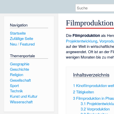
Filmproduktion
Navigation
Startseite
Die
Filmproduktion
als Her
Zufällige Seite
Projektentwicklung
,
Vorprodu
Neu / Featured
auf der Welt in wirtschaftli
angewendet. Oft ist an der F
Themenportale
wenigen Monaten bis zu mehr
Geographie
Geschichte
Inhaltsverzeichnis
Religion
Gesellschaft
Sport
1
Kinofilmproduktion wel
Technik
2
Tätigkeiten
Kunst und Kultur
3
Filmproduktion in Pha
Wissenschaft
3.1
Projektentwickl
3.2
Vorproduktion