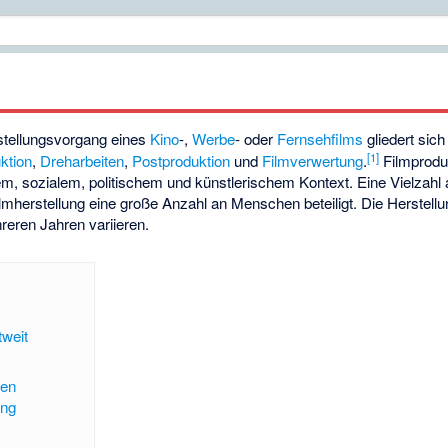
stellungsvorgang eines
Kino
-,
Werbe
- oder
Fernsehfilms
gliedert sich
[
1
]
ktion
,
Dreharbeiten
,
Postproduktion
und
Filmverwertung
.
Filmproduk
chem, sozialem, politischem und künstlerischem Kontext. Eine Vielzahl
ilmherstellung eine große Anzahl an Menschen beteiligt. Die Herstel
eren Jahren variieren.
tweit
sen
ung