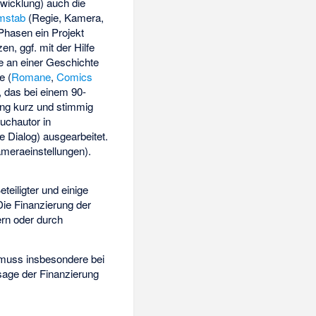
twicklung) auch die
lmstab
(Regie, Kamera,
Phasen ein Projekt
, ggf. mit der Hilfe
e an einer Geschichte
e (
Romane
,
Comics
, das bei einem 90-
ung kurz und stimmig
uchautor in
 Dialog) ausgearbeitet.
meraeinstellungen).
teiligter und einige
Die Finanzierung der
ern oder durch
 muss insbesondere bei
sage der Finanzierung