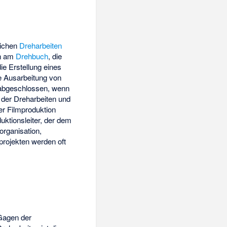
lichen
Dreharbeiten
en am
Drehbuch
, die
die Erstellung eines
e Ausarbeitung von
t abgeschlossen, wenn
) der Dreharbeiten und
er Filmproduktion
ktionsleiter, der dem
organisation,
rojekten werden oft
 Gagen der