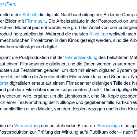
on (Film)
r allem der
Schnitt
, die digitale Nachbearbeitung der Bilder im Comput
er Bilder mit
Filmmusik
. Die Arbeitsabläufe in der Postproduktion un
elchem Material gedreht wurde, wie groß der Anteil von computergene
rodukt herzustellen ist. Während die meisten
Kinofilme
weltweit nach
mechanischen Projektoren in den Kinos gezeigt werden, sind die Arbei
ischen weitestgehend digital.
ginnt die Postproduktion mit der
Filmentwicklung
des belichteten Ma
d auf einem
Filmscanner
digitalisiert und die Daten werden zusammen m
aten auf Festplatten geladen, um dort mit einem digitalen System g
edreht, entfallen die Arbeitsschritte Filmentwicklung und Scannen. Na
orist
digitalisiert erneut auf einem Filmscanner diejenigen Teile des Ne
d gibt dem Film dabei seinen sogenannten „Look“. Die endgültige Bi
 wiederum wird, ergänzt um die Lichttonspur, eine
Nullkopie
gezogen,
Nach einer Testvorführung der Nullkopie und gegebenenfalls Farbkorre
 schließlich einen Master, von dem Kopien gezogen und in den Kino
eise die
Vermarktung
des entstehenden Films an.
Screenings
sind spe
ostproduktion zur Prüfung der Wirkung aufs Publikum oder – nach Fe