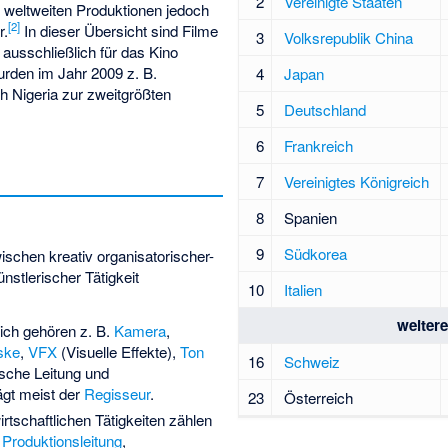
2
Vereinigte Staaten
r weltweiten Produktionen jedoch
[
2
]
r.
In dieser Übersicht sind Filme
3
Volksrepublik China
t ausschließlich für das Kino
rden im Jahr 2009 z. B.
4
Japan
h Nigeria zur zweitgrößten
5
Deutschland
6
Frankreich
7
Vereinigtes Königreich
8
Spanien
9
Südkorea
ischen kreativ organisatorischer-
ünstlerischer Tätigkeit
10
Italien
weitere
ich gehören z. B.
Kamera
,
ske
,
VFX
(Visuelle Effekte),
Ton
16
Schweiz
ische Leitung und
gt meist der
Regisseur
.
23
Österreich
rtschaftlichen Tätigkeiten zählen
,
Produktionsleitung
,