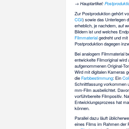
→
Hauptartikel
:
Postprodukti
Zur Postproduktion gehört vo
CGI
) sowie das Unterlegen d
erheblich, je nachdem, auf w
Bildern ist und welches Endp
Filmmaterial
gedreht und mit 
Postproduktion dagegen inzw
Bei analogem Filmmaterial be
entwickelte Filmoriginal wir
aufgenommenen Original-Tond
Wird mit digitalen Kameras g
die
Farbbestimmung
: Ein
Col
Schnittfassung vorkommen un
mm-Film ausbelichtet. Davon
vorführbereite Filmpositiv. 
Entwicklungsprozess hat man
können.
Parallel dazu läuft üblicherw
eines Films im Rahmen der P