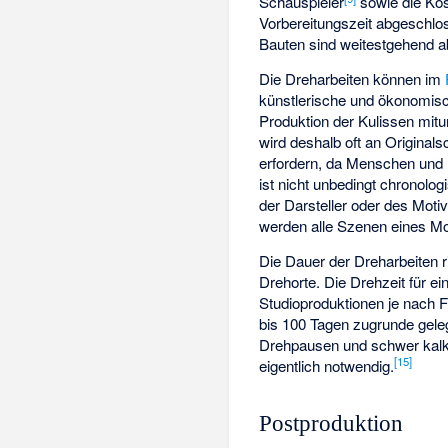
Schauspieler
sowie die Kos
Vorbereitungszeit abgeschlos
Bauten sind weitestgehend a
Die Dreharbeiten können im
künstlerische und ökonomisch
Produktion der Kulissen mit
wird deshalb oft an Originals
erfordern, da Menschen und 
ist nicht unbedingt chronolog
der Darsteller oder des Moti
werden alle Szenen eines Mo
Die Dauer der Dreharbeiten r
Drehorte. Die Drehzeit für ei
Studioproduktionen je nach F
bis 100 Tagen zugrunde geleg
Drehpausen und schwer kalku
[
15
]
eigentlich notwendig.
Postproduktion