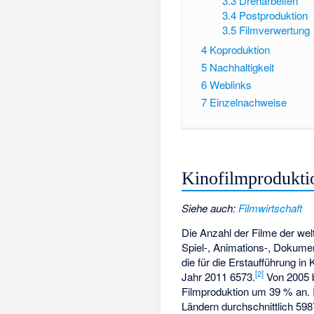
3.3
Dreharbeiten
3.4
Postproduktion
3.5
Filmverwertung
4
Koproduktion
5
Nachhaltigkeit
6
Weblinks
7
Einzelnachweise
Kinofilmprodukti
Siehe auch
:
Filmwirtschaft
Die Anzahl der Filme der wel
Spiel-, Animations-, Dokumen
die für die Erstaufführung in
[
2
]
Jahr 2011 6573.
Von 2005 b
Filmproduktion um 39 % an. I
Ländern durchschnittlich 5987