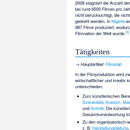
2008 stagniert die Anzahl de
bei rund 6500 Filmen pro Jah
nicht berücksichtigt, die nich
gedreht werden. In
Nigeria
wu
987 Filme produziert, wodurc
[
3
]
Filmnation der Welt wurde.
Tätigkeiten
→
Hauptartikel
:
Filmstab
In der Filmproduktion wird zw
wirtschaftlicher und kreativ k
unterschieden:
Zum künstlerischen Bere
Szenenbild
,
Kostüm
,
Ma
und
Schnitt
. Die künstler
Gesamtverantwortung trä
Zu den organisatorisch-wi
z. B.
Herstellungsleitung