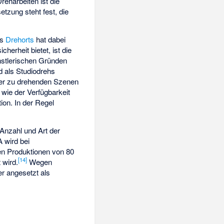
eharbeiten ist die
tzung steht fest, die
es
Drehorts
hat dabei
erheit bietet, ist die
nstlerischen Gründen
 als Studiodrehs
der zu drehenden Szenen
 wie der Verfügbarkeit
ion. In der Regel
 Anzahl und Art der
A wird bei
ren Produktionen von 80
[
14
]
 wird.
Wegen
r angesetzt als