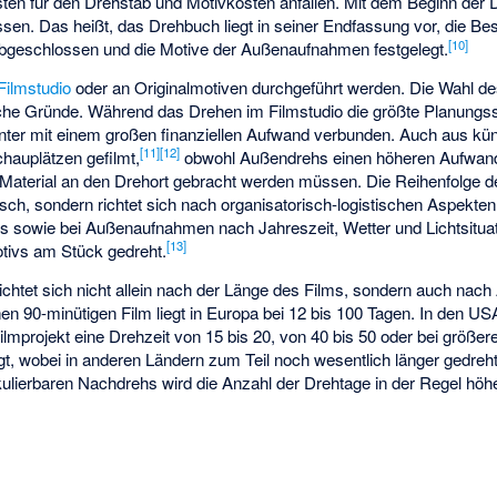
ten für den Drehstab und Motivkosten anfallen. Mit dem Beginn der Dr
sen. Das heißt, das Drehbuch liegt in seiner Endfassung vor, die Bese
[
10
]
bgeschlossen und die Motive der Außenaufnahmen festgelegt.
Filmstudio
oder an Originalmotiven durchgeführt werden. Die Wahl d
e Gründe. Während das Drehen im Filmstudio die größte Planungssich
unter mit einem großen finanziellen Aufwand verbunden. Auch aus kü
[
11
]
[
12
]
chauplätzen gefilmt,
obwohl Außendrehs einen höheren Aufwand
Material an den Drehort gebracht werden müssen. Die Reihenfolge 
isch, sondern richtet sich nach organisatorisch-logistischen Aspekten
vs sowie bei Außenaufnahmen nach Jahreszeit, Wetter und Lichtsituat
[
13
]
tivs am Stück gedreht.
ichtet sich nicht allein nach der Länge des Films, sondern auch nach
nen 90-minütigen Film liegt in Europa bei 12 bis 100 Tagen. In den US
ilmprojekt eine Drehzeit von 15 bis 20, von 40 bis 50 oder bei größe
t, wobei in anderen Ländern zum Teil noch wesentlich länger gedreht
lierbaren Nachdrehs wird die Anzahl der Drehtage in der Regel höhe