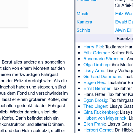
für Ariel-
Musik
Fritz We
Kamera
Ewald D
Schnitt
Alwin Ell
Besetzu
Harry Piel
: Taxifahrer Har
Fritz Odemar
: Kellner Fri
Annemarie Sörensen
: A
m Beruf alles andere als sonderlich
Olga Limburg
: ihre Mutter
ert sich von einem Moment auf den
Lissy Arna
: Lissy Verhag
s einen merkwürdigen Fahrgast
Gerhard Dammann
: Taxi
von der Polizei verfolgt wird. Als die
Eugen Rex
: Taxifahrer Em
ingeholt haben und stoppen, stürzt
Ernst Behmer
: Taxifahre
aus dem Fond und verschwindet im
Hans Ritter
: Taxifahrer Ka
lässt er einen größeren Koffer, den
Egon Brosig
: Taxifahrgast
behalten gedenkt, da der Fahrgast
Theo Lingen
: Lissys Gast
lieb. Wieder daheim, siegt die
Gina Falckenberg
: Lissy
 Koffer. Darin befindet sich ein
Hubert von Meyerinck
: L
Ellen Frank
: Lissys Gast
onstruktion und allerlei Drähten.
Herbert Gernot
: Dr. Hibbl
 und den Helm aufsetzt, stellt er