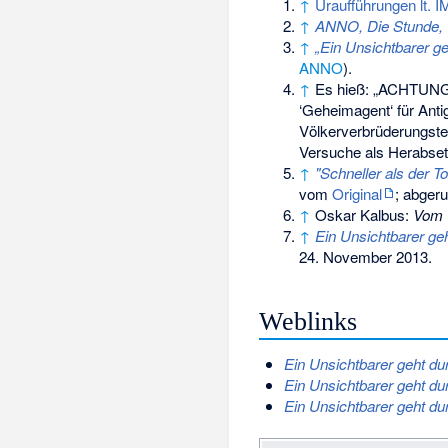
↑
Uraufführungen lt. 
↑
ANNO, Die Stunde, 1
↑
„Ein Unsichtbarer ge
ANNO
).
↑
Es hieß: „ACHTUNG! 
‘Geheimagent‘ für Anti
Völkerverbrüderungste
Versuche als Herabset
↑
"Schneller als der To
vom
Original
;
abgeru
↑
Oskar Kalbus:
Vom 
↑
Ein Unsichtbarer geh
24. November 2013
.
Weblinks
Ein Unsichtbarer geht dur
Ein Unsichtbarer geht dur
Ein Unsichtbarer geht dur