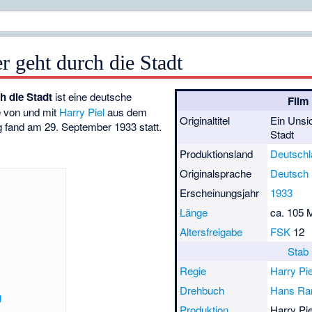
r geht durch die Stadt
h die Stadt
ist eine deutsche
Film
e von und mit
Harry Piel
aus dem
Originaltitel
Ein Unsic
g fand am 29. September 1933 statt.
Stadt
Produktionsland
Deutschl
Originalsprache
Deutsch
Erscheinungsjahr
1933
Länge
ca. 105 
Altersfreigabe
FSK
12
Stab
Regie
Harry Pie
Drehbuch
Hans R
g
Produktion
Harry Pie