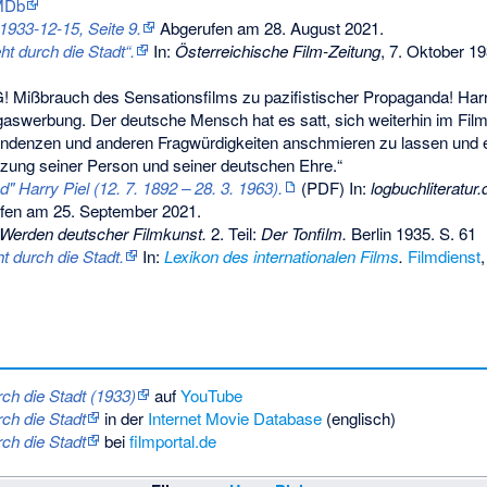
IMDb
933-12-15, Seite 9.
Abgerufen am 28. August 2021
.
ht durch die Stadt“.
In:
Österreichische Film-Zeitung
, 7. Oktober 19
Mißbrauch des Sensationsfilms zu pazifistischer Propaganda! Harry
gaswerbung. Der deutsche Mensch hat es satt, sich weiterhin im Film
ndenzen und anderen Fragwürdigkeiten anschmieren zu lassen und e
zung seiner Person und seiner deutschen Ehre.“
d" Harry Piel (12. 7. 1892 – 28. 3. 1963)
.
(PDF) In:
logbuchliteratur.
fen am 25. September 2021
.
Werden deutscher Filmkunst.
2. Teil:
Der Tonfilm.
Berlin 1935. S. 61
t durch die Stadt.
In:
Lexikon des internationalen Films
.
Filmdienst
,
ch die Stadt (1933)
auf
YouTube
ch die Stadt
in der
Internet Movie Database
(englisch)
ch die Stadt
bei
filmportal.de