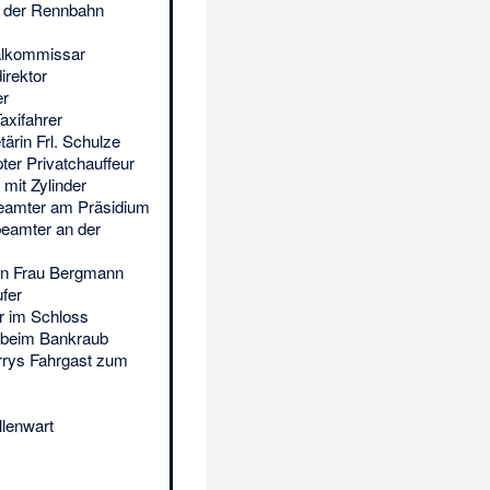
f der Rennbahn
alkommissar
irektor
er
axifahrer
tärin Frl. Schulze
ter Privatchauffeur
 mit Zylinder
beamter am Präsidium
beamter an der
on Frau Bergmann
fer
er im Schloss
 beim Bankraub
rrys Fahrgast zum
llenwart