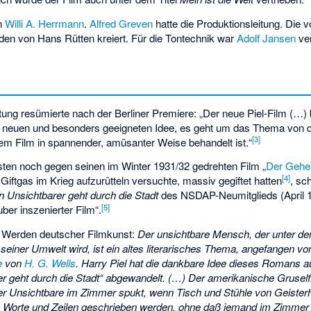
n
Willi A. Herrmann
.
Alfred Greven
hatte die Produktionsleitung. Die v
den von Hans Rütten kreiert. Für die Tontechnik war
Adolf Jansen
ver
tung resümierte nach der Berliner Premiere: „Der neue Piel-Film (…) 
ilm neuen und besonders geeigneten Idee, es geht um das Thema vo
[3]
em Film in spannender, amüsanter Weise behandelt ist.“
sten noch gegen seinen im Winter 1931/32 gedrehten Film „
Der Gehe
[4]
iftgas im Krieg aufzurütteln versuchte, massiv gegiftet hatten
, sc
n Unsichtbarer geht durch die Stadt
des NSDAP-Neumitglieds (April 19
[5]
er inszenierter Film“.
 Werden deutscher Filmkunst:
Der unsichtbare Mensch, der unter de
einer Umwelt wird, ist ein altes literarisches Thema, angefangen vo
e
von
H. G. Wells
. Harry Piel hat die dankbare Idee dieses Romans a
r geht durch die Stadt“ abgewandelt. (…) Der amerikanische Gruself
 der Unsichtbare im Zimmer spukt, wenn Tisch und Stühle von Geiste
ich Worte und Zeilen geschrieben werden, ohne daß jemand im Zimmer 