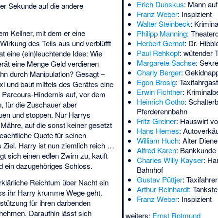
Erich Dunskus
: Mann au
iner Sekunde auf die andere
Franz Weber
: Inspizient
Walter Steinbeck
: Krimin
em Kellner, mit dem er eine
Philipp Manning
: Theaterd
e Wirkung des Teils aus und verblüfft
Herbert Gernot
: Dr. Hibbl
Paul Rehkopf
: wütender T
t eine (ein)leuchtende Idee: Wie
Margarete Sachse
: Sekre
rät eine Menge Geld verdienen
Charly Berger
: Gekidnapp
hn durch Manipulation? Gesagt –
Egon Brosig
: Taxifahrgast
xi und baut mittels des Gerätes eine
Erwin Fichtner
: Kriminal
m Parcours-Hindernis auf, vor dem
Heinrich Gotho
: Schalter
, für die Zuschauer aber
Pferderennbahn
uen und stoppen. Nur Harrys
Fritz Greiner
: Hauswirt v
Mähre, auf die sonst keiner gesetzt
Hans Hemes
: Autoverkäu
beachtliche Quote für seinen
William Huch
: Alter Dien
 Ziel. Harry ist nun ziemlich reich …
Alfred Karen
: Bankkunde
gt sich einen edlen Zwirn zu, kauft
Charles Willy Kayser
: Ha
nd ein dazugehöriges Schloss.
Bahnhof
Gustav Püttjer
: Taxifahrer
erklärliche Reichtum über Nacht ein
Arthur Reinhardt
: Tankste
ass ihr Harry krumme Wege geht.
Franz Weber
: Inspizient
rstützung für ihren darbenden
nnehmen. Daraufhin lässt sich
weiters:
Ernst Rotmund