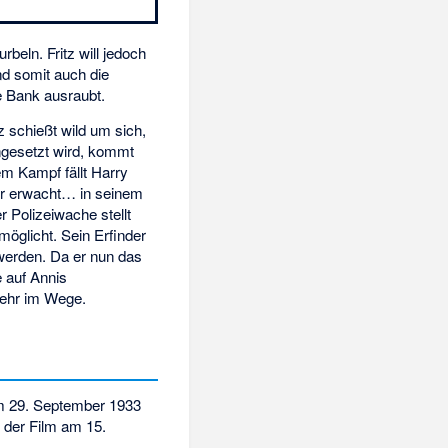
beln. Fritz will jedoch
nd somit auch die
ne Bank ausraubt.
z schießt wild um sich,
ingesetzt wird, kommt
em Kampf fällt Harry
 Er erwacht… in seinem
 Polizeiwache stellt
möglicht. Sein Erfinder
u werden. Da er nun das
e auf Annis
mehr im Wege.
am 29. September 1933
 der Film am 15.