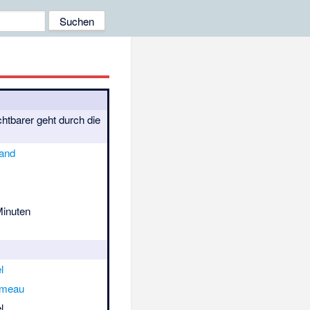
htbarer geht durch die
and
Minuten
l
ameau
l