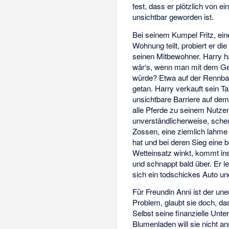
fest, dass er plötzlich von e
unsichtbar geworden ist.
Bei seinem Kumpel Fritz, ein
Wohnung teilt, probiert er di
seinen Mitbewohner. Harry ha
wär‘s, wenn man mit dem Ge
würde? Etwa auf der Rennba
getan. Harry verkauft sein Ta
unsichtbare Barriere auf de
alle Pferde zu seinem Nutzen
unverständlicherweise, sche
Zossen, eine ziemlich lahme 
hat und bei deren Sieg eine 
Wetteinsatz winkt, kommt ins
und schnappt bald über. Er le
sich ein todschickes Auto u
Für Freundin Anni ist der un
Problem, glaubt sie doch, d
Selbst seine finanzielle Unte
Blumenladen will sie nicht a