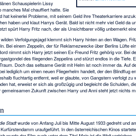
dänen Schauspielerin Lissy
o manches Mal chauffiert hatte. Sie
 hat keinerlei Probleme, mit seinem Geld ihre Theaterkarriere anzukur
n haben und klaut Harrys Gerät. Bald ist nicht mehr viel Geld da u
etzt spürt Harry Fritz nach, der als Unsichtbarer völlig unbemerkt ei
 wilden Verfolgungsjagd klemmt sich Harry hinten an den Wagen. Frit
ln. Bei einem Zeppelin, der für Reklamezwecke über Berlins Lüfte e
d nimmt sich Harry jetzt seinen Ex-Freund Fritz gehörig vor. Bei d
rgastgondel des fliegenden Zeppelins und stürzt endlos in die Tiefe.
r Traum. Doch das seltsame Gerät mit Helm ist noch immer da. Auf der
ei lediglich um einen neuen Fliegerhelm handelt, der den Blindflug er
shalb fluchtartig entfernt, weil er glaubte, von Gangstern verfolgt z
den hat, erweist er sich als großzügig und begleicht die Schulden, di
r gemeinsamen Zukunft zwischen Harry und Anni steht jetzt nichts 
en
die Stadt
wurde von Anfang Juli bis Mitte August 1933 gedreht und 
Kurfürstendamm uraufgeführt. In den österreichischen Kinos startete
lich wurde der Film auch unter dem Titel
Mein ist die Welt
vertrieben.