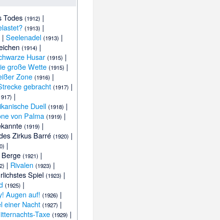
s Todes
|
(1912)
elastet?
|
(1913)
|
Seelenadel
|
(1913)
eichen
|
(1914)
chwarze Husar
|
(1915)
ie große Wette
|
(1915)
eißer Zone
|
(1916)
Strecke gebracht
|
(1917)
|
1917)
kanische Duell
|
(1918)
one von Palma
|
(1919)
ekannte
|
(1919)
des Zirkus Barré
|
(1920)
|
0)
r Berge
|
(1921)
|
Rivalen
|
2)
(1923)
rlichstes Spiel
|
(1923)
d
|
(1925)
y! Augen auf!
|
(1926)
l einer Nacht
|
(1927)
itternachts-Taxe
|
(1929)