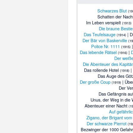
Schwarzes Blut
(19
Schatten der Nach
Im Leben verspielt
(1913)
Die braune Bestie
Das Teufelsauge
|
D
(1914)
Der Bär von Baskerville
(1
Police Nr. 1111
(1915)
Das lebende Rätsel
|
D
(1916)
Der weiß
Die Abenteuer des Kapit
Das rollende Hotel
|
(1918)
Das Auge des Göt
Der große Coup
|
Übe
(1919)
Der Ve
Das Gefängnis a
Unus, der Weg in die 
Abenteuer einer Nacht
(1
Auf gefährl
Zigano, der Brigant vom
Der schwarze Pierrot
(19
Bezwinger der 1000 Gefah