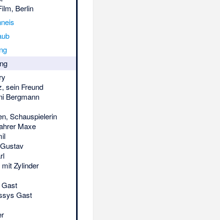
Film, Berlin
nneis
aub
ing
ng
ry
tz, sein Freund
nni Bergmann
en, Schauspielerin
fahrer Maxe
il
r Gustav
rl
 mit Zylinder
s Gast
issys Gast
er