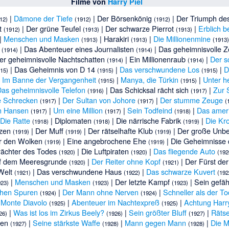
Filme von
Harry Piel
|
Dämone der Tiefe
|
Der Börsenkönig
|
Der Triumph de
12)
(1912)
(1912)
t
|
Der grüne Teufel
|
Der schwarze Pierrot
|
Erblich b
(1912)
(1913)
(1913)
|
Menschen und Masken
|
Harakiri
|
Die Millionenmine
(1913)
(1913)
(1913)
|
Das Abenteuer eines Journalisten
|
Das geheimnisvolle Z
(1914)
(1914)
er geheimnisvolle Nachtschatten
|
Ein Millionenraub
|
Der s
(1914)
(1914)
|
Das Geheimnis von D 14
|
Das verschwundene Los
|
D
915)
(1915)
(1915)
|
Im Banne der Vergangenheit
|
Manya, die Türkin
|
Unter h
(1915)
(1915)
as geheimnisvolle Telefon
|
Das Schicksal rächt sich
|
Zur 
(1916)
(1917)
e Schrecken
|
Der Sultan von Johore
|
Der stumme Zeuge
(1917)
(1917)
(
än Hansen
|
Um eine Million
|
Sein Todfeind
|
Das ameri
(1917)
(1917)
(1918)
Die Ratte
|
Diplomaten
|
Die närrische Fabrik
|
Die Kr
(1918)
(1918)
(1919)
zen
|
Der Muff
|
Der rätselhafte Klub
|
Der große Unb
(1919)
(1919)
(1919)
r den Wolken
|
Eine angebrochene Ehe
|
Die Geheimnisse 
(1919)
(1919)
rächter des Todes
|
Die Luftpiraten
|
Das fliegende Auto
(1920)
(1920)
(192
uf dem Meeresgrunde
|
Der Reiter ohne Kopf
|
Der Fürst de
(1920)
(1921)
Welt
|
Das verschwundene Haus
|
Das schwarze Kuvert
(1921)
(1922)
(192
|
Menschen und Masken
|
Der letzte Kampf
|
Sein gefäh
923)
(1923)
(1923)
ichen Spuren
|
Der Mann ohne Nerven
|
Schneller als der To
(1924)
(1924)
 Monte Diavolo
|
Abenteuer im Nachtexpreß
|
Achtung Harr
(1925)
(1925)
|
Was ist los im Zirkus Beely?
|
Sein größter Bluff
|
Rätse
26)
(1926)
(1927)
ren
|
Seine stärkste Waffe
|
Mann gegen Mann
|
Die M
(1927)
(1928)
(1928)