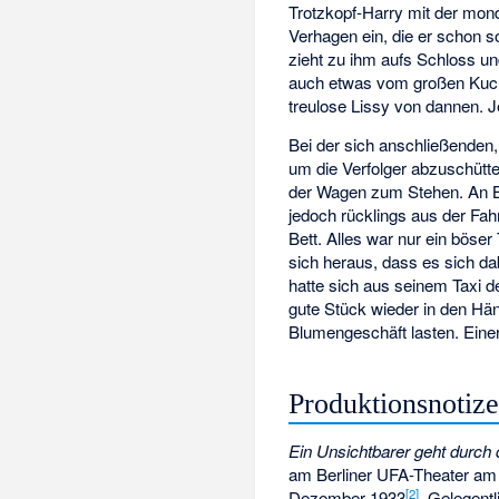
Trotzkopf-Harry mit der mon
Verhagen ein, die er schon s
zieht zu ihm aufs Schloss und
auch etwas vom großen Kuche
treulose Lissy von dannen. J
Bei der sich anschließenden,
um die Verfolger abzuschütte
der Wagen zum Stehen. An Bor
jedoch rücklings aus der Fah
Bett. Alles war nur ein böse
sich heraus, dass es sich dab
hatte sich aus seinem Taxi de
gute Stück wieder in den Hän
Blumengeschäft lasten. Eine
Produktionsnotiz
Ein Unsichtbarer geht durch 
am Berliner UFA-Theater am 
[2]
Dezember 1933
. Gelegent