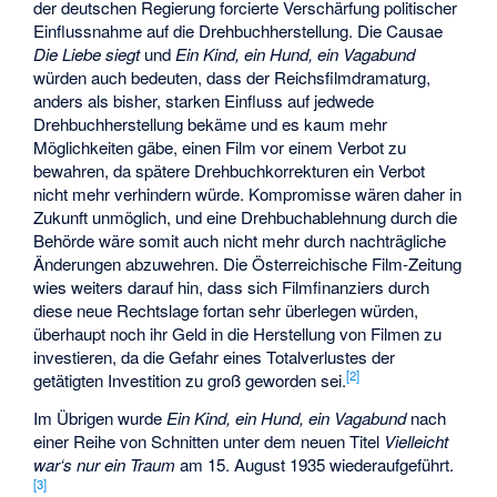
der deutschen Regierung forcierte Verschärfung politischer
Einflussnahme auf die Drehbuchherstellung. Die Causae
Die Liebe siegt
und
Ein Kind, ein Hund, ein Vagabund
würden auch bedeuten, dass der Reichsfilmdramaturg,
anders als bisher, starken Einfluss auf jedwede
Drehbuchherstellung bekäme und es kaum mehr
Möglichkeiten gäbe, einen Film vor einem Verbot zu
bewahren, da spätere Drehbuchkorrekturen ein Verbot
nicht mehr verhindern würde. Kompromisse wären daher in
Zukunft unmöglich, und eine Drehbuchablehnung durch die
Behörde wäre somit auch nicht mehr durch nachträgliche
Änderungen abzuwehren. Die Österreichische Film-Zeitung
wies weiters darauf hin, dass sich Filmfinanziers durch
diese neue Rechtslage fortan sehr überlegen würden,
überhaupt noch ihr Geld in die Herstellung von Filmen zu
investieren, da die Gefahr eines Totalverlustes der
[
2
]
getätigten Investition zu groß geworden sei.
Im Übrigen wurde
Ein Kind, ein Hund, ein Vagabund
nach
einer Reihe von Schnitten unter dem neuen Titel
Vielleicht
war‘s nur ein Traum
am 15. August 1935 wiederaufgeführt.
[
3
]