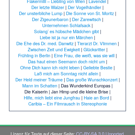
Fiakermilli – Liebling von Wien
|
Lavendel
|
Der letzte Walzer
|
Der Vogelhändler
|
Der unsterbliche Lump
|
Die Sonne von St. Moritz
|
Der Zigeunerbaron
|
Der Zarewitsch
|
Unternehmen Schlafsack
|
Solang’ es hübsche Mädchen gibt
|
Liebe ist ja nur ein Märchen
|
Die Ehe des Dr. med. Danwitz
|
Tierarzt Dr. Vlimmen
|
Zwischen Zeit und Ewigkeit
|
Glücksritter
|
Frühling in Berlin
|
Eine Frau, die weiß, was sie will
|
Das haut einen Seemann doch nicht um
|
Ohne Dich kann ich nicht leben
|
Geliebte Bestie
|
Laß mich am Sonntag nicht allein
|
Der Held meiner Träume
|
Das große Wunschkonzert
|
Mann im Schatten
|
Das Wunderkind Europas
|
Die Kaiserin
|
Jan Himp und die kleine Brise
|
Hilfe, mich liebt eine Jungfrau
|
Haie an Bord
|
Caribia – Ein Filmrausch in Stereophonie
Lizenz für Texte auf dieser Seite:
CC-BY-SA 3.0 Unported
.