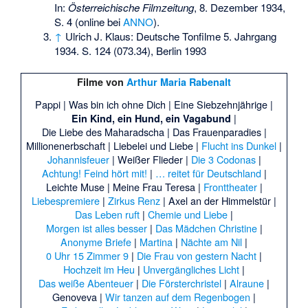
In:
Österreichische Filmzeitung
, 8. Dezember 1934,
S. 4 (online bei
ANNO
).
↑
Ulrich J. Klaus: Deutsche Tonfilme 5. Jahrgang
1934. S. 124 (073.34), Berlin 1993
Filme von
Arthur Maria Rabenalt
Pappi
|
Was bin ich ohne Dich
|
Eine Siebzehnjährige
|
|
Ein Kind, ein Hund, ein Vagabund
Die Liebe des Maharadscha
|
Das Frauenparadies
|
Millionenerbschaft
|
Liebelei und Liebe
|
Flucht ins Dunkel
|
Johannisfeuer
|
Weißer Flieder
|
Die 3 Codonas
|
Achtung! Feind hört mit!
|
… reitet für Deutschland
|
Leichte Muse
|
Meine Frau Teresa
|
Fronttheater
|
Liebespremiere
|
Zirkus Renz
|
Axel an der Himmelstür
|
Das Leben ruft
|
Chemie und Liebe
|
Morgen ist alles besser
|
Das Mädchen Christine
|
Anonyme Briefe
|
Martina
|
Nächte am Nil
|
0 Uhr 15 Zimmer 9
|
Die Frau von gestern Nacht
|
Hochzeit im Heu
|
Unvergängliches Licht
|
Das weiße Abenteuer
|
Die Försterchristel
|
Alraune
|
Genoveva
|
Wir tanzen auf dem Regenbogen
|