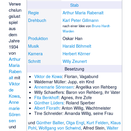
Verwe
Stab
chslun
Regie
Arthur Maria Rabenalt
gslust
Drehbuch
Karl Peter Gillmann
spiel
nach einer Idee von
Bruno Hardt-
aus
Warden
dem
Produktion
Oskar Han
Jahre
Musik
Harald Böhmelt
1934
von
Kamera
Herbert Körner
Arthur
Schnitt
Willy Zeunert
Maria
Besetzung
Raben
Viktor de Kowa
: Florian, Vagabund
alt
mit
Waldemar Müller
: Jupp, ein Kind
Viktor
Annemarie Sörensen
: Angelika von Rehberg
de
Willy Schaeffers
: Baron von Rehberg, ihr Vater
Kowa
,
Fita Benkhoff
: Agnes, ihre Zofe
Anne
Günther Lüders
: Roland Sperber
marie
Albert Florath
: Anton Willig, Wachtmeister
Tine Schneider
: Amanda Willig, seine Frau
Sören
sen
und
Günther Ballier
,
Olga Engl
,
Kurt Felden
,
Klaus
und
Pohl
,
Wolfgang von Schwind
,
Alfred Stein
,
Walter