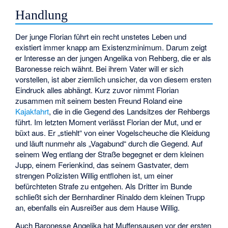
Handlung
Der junge Florian führt ein recht unstetes Leben und
existiert immer knapp am Existenzminimum. Darum zeigt
er Interesse an der jungen Angelika von Rehberg, die er als
Baronesse reich wähnt. Bei ihrem Vater will er sich
vorstellen, ist aber ziemlich unsicher, da von diesem ersten
Eindruck alles abhängt. Kurz zuvor nimmt Florian
zusammen mit seinem besten Freund Roland eine
Kajakfahrt
, die in die Gegend des Landsitzes der Rehbergs
führt. Im letzten Moment verlässt Florian der Mut, und er
büxt aus. Er „stiehlt“ von einer Vogelscheuche die Kleidung
und läuft nunmehr als „Vagabund“ durch die Gegend. Auf
seinem Weg entlang der Straße begegnet er dem kleinen
Jupp, einem Ferienkind, das seinem Gastvater, dem
strengen Polizisten Willig entflohen ist, um einer
befürchteten Strafe zu entgehen. Als Dritter im Bunde
schließt sich der Bernhardiner Rinaldo dem kleinen Trupp
an, ebenfalls ein Ausreißer aus dem Hause Willig.
Auch Baronesse Angelika hat Muffensausen vor der ersten