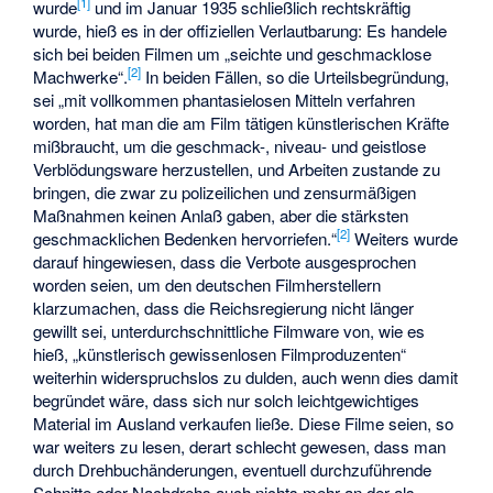
[
1
]
wurde
und im Januar 1935 schließlich rechtskräftig
wurde, hieß es in der offiziellen Verlautbarung: Es handele
sich bei beiden Filmen um „seichte und geschmacklose
[
2
]
Machwerke“.
In beiden Fällen, so die Urteilsbegründung,
sei „mit vollkommen phantasielosen Mitteln verfahren
worden, hat man die am Film tätigen künstlerischen Kräfte
mißbraucht, um die geschmack-, niveau- und geistlose
Verblödungsware herzustellen, und Arbeiten zustande zu
bringen, die zwar zu polizeilichen und zensurmäßigen
Maßnahmen keinen Anlaß gaben, aber die stärksten
[
2
]
geschmacklichen Bedenken hervorriefen.“
Weiters wurde
darauf hingewiesen, dass die Verbote ausgesprochen
worden seien, um den deutschen Filmherstellern
klarzumachen, dass die Reichsregierung nicht länger
gewillt sei, unterdurchschnittliche Filmware von, wie es
hieß, „künstlerisch gewissenlosen Filmproduzenten“
weiterhin widerspruchslos zu dulden, auch wenn dies damit
begründet wäre, dass sich nur solch leichtgewichtiges
Material im Ausland verkaufen ließe. Diese Filme seien, so
war weiters zu lesen, derart schlecht gewesen, dass man
durch Drehbuchänderungen, eventuell durchzuführende
Schnitte oder Nachdrehs auch nichts mehr an der als