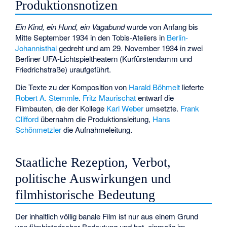
Produktionsnotizen
Ein Kind, ein Hund, ein Vagabund
wurde von Anfang bis
Mitte September 1934 in den Tobis-Ateliers in
Berlin-
Johannisthal
gedreht und am 29. November 1934 in zwei
Berliner UFA-Lichtspieltheatern (Kurfürstendamm und
Friedrichstraße) uraufgeführt.
Die Texte zu der Komposition von
Harald Böhmelt
lieferte
Robert A. Stemmle
.
Fritz Maurischat
entwarf die
Filmbauten, die der Kollege
Karl Weber
umsetzte.
Frank
Clifford
übernahm die Produktionsleitung,
Hans
Schönmetzler
die Aufnahmeleitung.
Staatliche Rezeption, Verbot,
politische Auswirkungen und
filmhistorische Bedeutung
Der inhaltlich völlig banale Film ist nur aus einem Grund
von filmhistorischer Bedeutung und hat, einmalig im