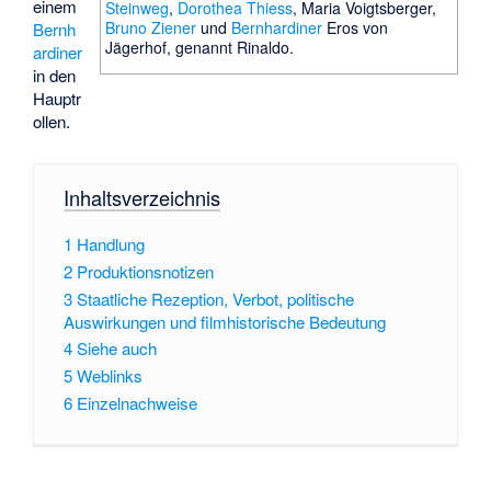
einem
Steinweg
,
Dorothea Thiess
,
Maria Voigtsberger
,
Bruno Ziener
und
Bernhardiner
Eros von
Bernh
Jägerhof, genannt Rinaldo.
ardiner
in den
Hauptr
ollen.
Inhaltsverzeichnis
1
Handlung
2
Produktionsnotizen
3
Staatliche Rezeption, Verbot, politische
Auswirkungen und filmhistorische Bedeutung
4
Siehe auch
5
Weblinks
6
Einzelnachweise