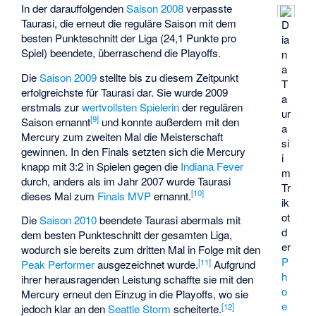
In der darauffolgenden
Saison 2008
verpasste
Taurasi, die erneut die reguläre Saison mit dem
D
besten Punkteschnitt der Liga (24,1 Punkte pro
ia
Spiel) beendete, überraschend die Playoffs.
n
a
Die
Saison 2009
stellte bis zu diesem Zeitpunkt
T
erfolgreichste für Taurasi dar. Sie wurde 2009
a
erstmals zur
wertvollsten Spielerin
der regulären
ur
[
9
]
Saison ernannt
und konnte außerdem mit den
a
Mercury zum zweiten Mal die Meisterschaft
si
gewinnen. In den Finals setzten sich die Mercury
i
knapp mit 3:2 in Spielen gegen die
Indiana Fever
m
durch, anders als im Jahr 2007 wurde Taurasi
Tr
[
10
]
dieses Mal zum
Finals MVP
ernannt.
ik
ot
Die
Saison 2010
beendete Taurasi abermals mit
d
dem besten Punkteschnitt der gesamten Liga,
er
wodurch sie bereits zum dritten Mal in Folge mit den
P
[
11
]
Peak Performer
ausgezeichnet wurde.
Aufgrund
h
ihrer herausragenden Leistung schaffte sie mit den
o
Mercury erneut den Einzug in die Playoffs, wo sie
e
[
12
]
jedoch klar an den
Seattle Storm
scheiterte.