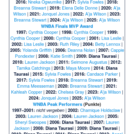
Nneka Ogwumike
|
Sylvia Fowles
|
2016:
2017:
2018:
Breanna Stewart
|
Elena Delle Donne
|
A’ja
2019:
2020:
Wilson
|
Jonquel Jones
|
A’ja Wilson
|
2021:
2022:
2023:
Breanna Stewart
|
A’ja Wilson
|
A’ja Wilson
2024:
2025:
WNBA Finals MVP Award
Cynthia Cooper
|
Cynthia Cooper
|
1997:
1998:
1999:
Cynthia Cooper
|
Cynthia Cooper
|
Lisa Leslie
|
2000:
2001:
Lisa Leslie
|
Ruth Riley
|
Betty Lennox
|
2002:
2003:
2004:
Yolanda Griffith
|
Deanna Nolan
|
Cappie
2005:
2006:
2007:
Pondexter
|
Katie Smith
|
|
2008:
2009:
Diana Taurasi
Lauren Jackson
|
Seimone Augustus
|
2010:
2011:
2012:
Tamika Catchings
|
Maya Moore
|
2013:
2014:
Diana
|
Sylvia Fowles
|
Candace Parker
|
Taurasi
2015:
2016:
Sylvia Fowles
|
Breanna Stewart
|
2017:
2018:
2019:
Emma Meesseman
|
Breanna Stewart
|
2020:
2021:
Kahleah Copper
|
Chelsea Gray
|
A’ja Wilson
|
2022:
2023:
Jonquel Jones
|
A’ja Wilson
2024:
2025:
WNBA Peak Performers
(Punkte)
|
Chamique Holdsclaw
|
1997–2001:
nicht vergeben
2002:
Lauren Jackson
|
Lauren Jackson
|
2003:
2004:
2005:
Sheryl Swoopes
|
|
Lauren
2006:
Diana Taurasi
2007:
Jackson
|
|
|
2008:
Diana Taurasi
2009:
Diana Taurasi
|
|
Angel
2010:
Diana Taurasi
2011:
Diana Taurasi
2012: