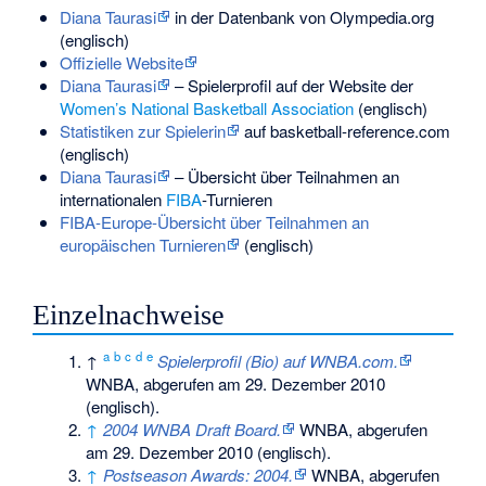
Diana Taurasi
in der Datenbank von Olympedia.org
(englisch)
Offizielle Website
Diana Taurasi
– Spielerprofil auf der Website der
Women’s National Basketball Association
(englisch)
Statistiken zur Spielerin
auf basketball-reference.com
(englisch)
Diana Taurasi
– Übersicht über Teilnahmen an
internationalen
FIBA
-Turnieren
FIBA-Europe-Übersicht über Teilnahmen an
europäischen Turnieren
(englisch)
Einzelnachweise
a
b
c
d
e
↑
Spielerprofil (Bio) auf WNBA.com.
WNBA,
abgerufen am 29. Dezember 2010
(englisch).
↑
2004 WNBA Draft Board.
WNBA,
abgerufen
am 29. Dezember 2010
(englisch).
↑
Postseason Awards: 2004.
WNBA,
abgerufen