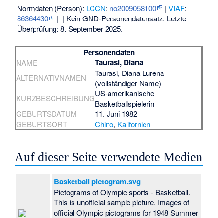
Normdaten (Person):
LCCN
:
no2009058100
|
VIAF
:
86364430
|
| Kein GND-Personendatensatz. Letzte
Überprüfung: 8. September 2025.
Personendaten
Taurasi, Diana
NAME
Taurasi, Diana Lurena
ALTERNATIVNAMEN
(vollständiger Name)
US-amerikanische
KURZBESCHREIBUNG
Basketballspielerin
GEBURTSDATUM
11. Juni 1982
GEBURTSORT
Chino
,
Kalifornien
Auf dieser Seite verwendete Medien
Basketball pictogram.svg
Pictograms of Olympic sports - Basketball.
This is unofficial sample picture. Images of
official Olympic pictograms for 1948 Summer