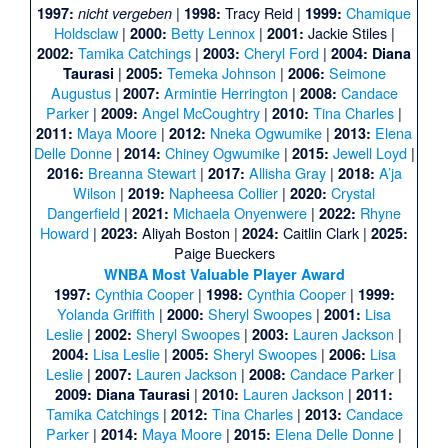
|
Tracy Reid
|
Chamique
1997:
nicht vergeben
1998:
1999:
Holdsclaw
|
Betty Lennox
|
Jackie Stiles
|
2000:
2001:
Tamika Catchings
|
Cheryl Ford
|
2002:
2003:
2004:
Diana
|
Temeka Johnson
|
Seimone
Taurasi
2005:
2006:
Augustus
|
Armintie Herrington
|
Candace
2007:
2008:
Parker
|
Angel McCoughtry
|
Tina Charles
|
2009:
2010:
Maya Moore
|
Nneka Ogwumike
|
Elena
2011:
2012:
2013:
Delle Donne
|
Chiney Ogwumike
|
Jewell Loyd
|
2014:
2015:
Breanna Stewart
|
Allisha Gray
|
A’ja
2016:
2017:
2018:
Wilson
|
Napheesa Collier
|
Crystal
2019:
2020:
Dangerfield
|
Michaela Onyenwere
|
Rhyne
2021:
2022:
Howard
|
Aliyah Boston
|
Caitlin Clark
|
2023:
2024:
2025:
Paige Bueckers
WNBA Most Valuable Player Award
Cynthia Cooper
|
Cynthia Cooper
|
1997:
1998:
1999:
Yolanda Griffith
|
Sheryl Swoopes
|
Lisa
2000:
2001:
Leslie
|
Sheryl Swoopes
|
Lauren Jackson
|
2002:
2003:
Lisa Leslie
|
Sheryl Swoopes
|
Lisa
2004:
2005:
2006:
Leslie
|
Lauren Jackson
|
Candace Parker
|
2007:
2008:
|
Lauren Jackson
|
2009:
Diana Taurasi
2010:
2011:
Tamika Catchings
|
Tina Charles
|
Candace
2012:
2013:
Parker
|
Maya Moore
|
Elena Delle Donne
|
2014:
2015: