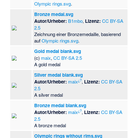
Olympic rings.svg
.
Bronze medal.svg
Autor/Urheber:
B1mbo
,
Lizenz:
CC BY-SA
2.5
Zeichnung einer Bronzemedaille, basierend
auf
Olympic rings.svg
.
Gold medal blank.svg
(c)
maix
,
CC BY-SA 2.5
A gold medal
Silver medal blank.svg
¿?
Autor/Urheber:
maix
,
Lizenz:
CC BY-SA
2.5
A silver medal
Bronze medal blank.svg
¿?
Autor/Urheber:
maix
,
Lizenz:
CC BY-SA
2.5
A bronze medal
Olympic rings without rims.svg