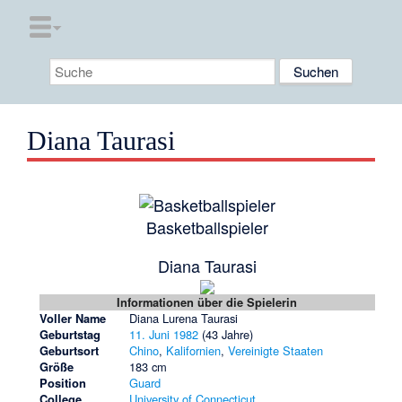
Diana Taurasi
Basketballspieler
Diana Taurasi
Informationen über die Spielerin
Voller Name
Diana Lurena Taurasi
Geburtstag
11. Juni
1982
(43 Jahre)
Geburtsort
Chino
,
Kalifornien
,
Vereinigte Staaten
Größe
183 cm
Position
Guard
College
University of Connecticut