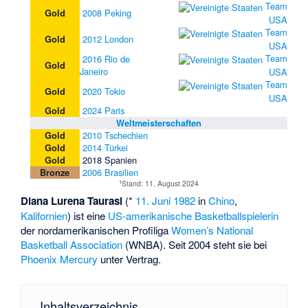
Team
Gold
2008 Peking
USA
Team
Gold
2012 London
USA
Team
2016 Rio de
Gold
Janeiro
USA
Team
Gold
2020 Tokio
USA
Gold
2024 Paris
Weltmeisterschaften
Gold
2010 Tschechien
Gold
2014 Türkei
Gold
2018 Spanien
Bronze
2006 Brasilien
1
Stand: 11. August 2024
Diana Lurena Taurasi
(*
11. Juni
1982
in
Chino
,
Kalifornien
) ist eine
US-amerikanische
Basketballspielerin
der nordamerikanischen Profiliga
Women’s National
Basketball Association
(WNBA). Seit 2004 steht sie bei
Phoenix Mercury
unter Vertrag.
Inhaltsverzeichnis