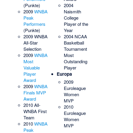
(Punkte)
2004
2009
WNBA
Naismith
Peak
College
Performers
Player of the
(Punkte)
Year
2009 WNBA
2004 NCAA
All-Star
Basketball
Selection
Tournament
2009
WNBA
Most
Most
Outstanding
Valuable
Player
Player
Europa
Award
2009
2009
WNBA
Euroleague
Finals MVP
Women
Award
MVP
2010 All-
2010
WNBA First
Euroleague
Team
Women
2010
WNBA
MVP
Peak