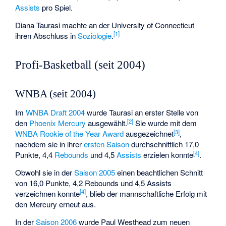
Assists
pro Spiel.
Diana Taurasi machte an der University of Connecticut
[
1
]
ihren Abschluss in
Soziologie
.
Profi-Basketball (seit 2004)
WNBA (seit 2004)
Im
WNBA Draft 2004
wurde Taurasi an erster Stelle von
[
2
]
den
Phoenix Mercury
ausgewählt.
Sie wurde mit dem
[
3
]
WNBA Rookie of the Year Award
ausgezeichnet
,
nachdem sie in ihrer
ersten Saison
durchschnittlich 17,0
[
4
]
Punkte, 4,4
Rebounds
und 4,5
Assists
erzielen konnte
.
Obwohl sie in der
Saison 2005
einen beachtlichen Schnitt
von 16,0 Punkte, 4,2 Rebounds und 4,5 Assists
[
4
]
verzeichnen konnte
, blieb der mannschaftliche Erfolg mit
den Mercury erneut aus.
In der
Saison 2006
wurde
Paul Westhead
zum neuen