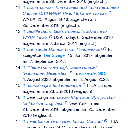
abgerufen am 29. Dezember 2010
(englisch).
↑
Diana Taurasi, Tina Charles and Ticha Penicheiro
Capture 2010 WNBA Peak Performer Honors.
WNBA, 25. August 2010,
abgerufen am
29. Dezember 2010
(englisch).
↑
Seattle Storm beats Phoenix to advance to
WNBA Finals.
USA Today, 6. September 2010,
abgerufen am 3. Januar 2011
(englisch).
↑
Die "weiße Mamba" bricht Punkterekord.
In:
spiegel.de.
Der Spiegel
, 19. Juni 2017,
abgerufen
am 7. September 2017
.
↑
"Heute war mein Tag": Taurasi knackt
historischen Meilenstein.
In:
kicker.de
.
SID
,
4. August 2023,
abgerufen am 4. August 2023
.
↑
Taurasi signs for Fenerbahçe.
FIBA Europe,
abgerufen am 23. Juli 2010
(englisch).
↑
Jeré Longman:
Taurasi May Face Olympic Ban
for Positive Drug Test.
New York Times,
24. Dezember 2010,
abgerufen am 25. Dezember
2010
(englisch).
↑
Fenerbahce Terminates Taurasi Contract.
FIBA
Europe, 7. Januar 2011,
abgerufen am 8. Januar