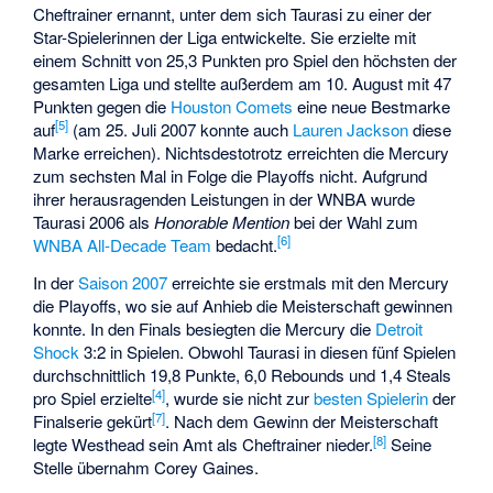
Cheftrainer ernannt, unter dem sich Taurasi zu einer der
Star-Spielerinnen der Liga entwickelte. Sie erzielte mit
einem Schnitt von 25,3 Punkten pro Spiel den höchsten der
gesamten Liga und stellte außerdem am 10. August mit 47
Punkten gegen die
Houston Comets
eine neue Bestmarke
[
5
]
auf
(am 25. Juli 2007 konnte auch
Lauren Jackson
diese
Marke erreichen). Nichtsdestotrotz erreichten die Mercury
zum sechsten Mal in Folge die Playoffs nicht. Aufgrund
ihrer herausragenden Leistungen in der WNBA wurde
Taurasi 2006 als
Honorable Mention
bei der Wahl zum
[
6
]
WNBA All-Decade Team
bedacht.
In der
Saison 2007
erreichte sie erstmals mit den Mercury
die Playoffs, wo sie auf Anhieb die Meisterschaft gewinnen
konnte. In den Finals besiegten die Mercury die
Detroit
Shock
3:2 in Spielen. Obwohl Taurasi in diesen fünf Spielen
durchschnittlich 19,8 Punkte, 6,0 Rebounds und 1,4 Steals
[
4
]
pro Spiel erzielte
, wurde sie nicht zur
besten Spielerin
der
[
7
]
Finalserie gekürt
. Nach dem Gewinn der Meisterschaft
[
8
]
legte Westhead sein Amt als Cheftrainer nieder.
Seine
Stelle übernahm
Corey Gaines
.