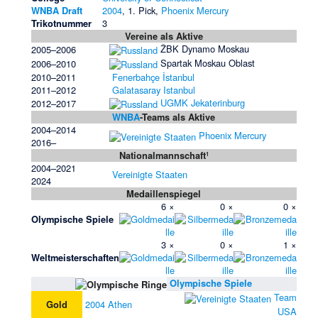
WNBA Draft
2004
, 1. Pick,
Phoenix Mercury
Trikotnummer
3
Vereine als Aktive
ŽBK Dynamo Moskau
2005–2006
Spartak Moskau Oblast
2006–2010
2010–2011
Fenerbahçe İstanbul
2011–2012
Galatasaray Istanbul
UGMK Jekaterinburg
2012–2017
WNBA
-Teams als Aktive
2004–2014
Phoenix Mercury
2016–
Nationalmannschaft
1
2004–2021
Vereinigte Staaten
2024
Medaillenspiegel
6 ×
0 ×
0 ×
Olympische Spiele
3 ×
0 ×
1 ×
Weltmeisterschaften
Olympische Spiele
Team
Gold
2004 Athen
USA