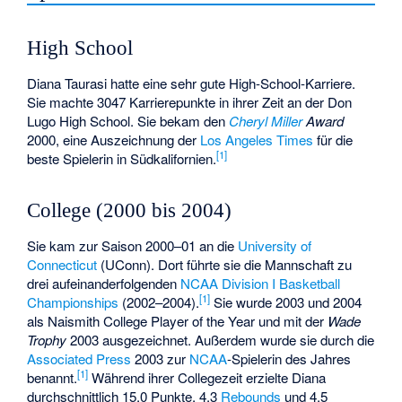
High School
Diana Taurasi hatte eine sehr gute High-School-Karriere.
Sie machte 3047 Karrierepunkte in ihrer Zeit an der Don
Lugo High School. Sie bekam den
Cheryl Miller
Award
2000, eine Auszeichnung der
Los Angeles Times
für die
[
1
]
beste Spielerin in Südkalifornien.
College (2000 bis 2004)
Sie kam zur Saison 2000–01 an die
University of
Connecticut
(UConn). Dort führte sie die Mannschaft zu
drei aufeinanderfolgenden
NCAA Division I Basketball
[
1
]
Championships
(2002–2004).
Sie wurde 2003 und 2004
als
Naismith College Player of the Year
und mit der
Wade
Trophy
2003 ausgezeichnet. Außerdem wurde sie durch die
Associated Press
2003 zur
NCAA
-Spielerin des Jahres
[
1
]
benannt.
Während ihrer Collegezeit erzielte Diana
durchschnittlich 15,0 Punkte, 4,3
Rebounds
und 4,5