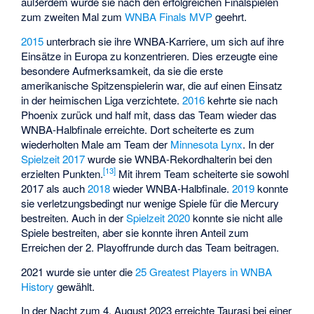
außerdem wurde sie nach den erfolgreichen Finalspielen
zum zweiten Mal zum
WNBA Finals MVP
geehrt.
2015
unterbrach sie ihre WNBA-Karriere, um sich auf ihre
Einsätze in Europa zu konzentrieren. Dies erzeugte eine
besondere Aufmerksamkeit, da sie die erste
amerikanische Spitzenspielerin war, die auf einen Einsatz
in der heimischen Liga verzichtete.
2016
kehrte sie nach
Phoenix zurück und half mit, dass das Team wieder das
WNBA-Halbfinale erreichte. Dort scheiterte es zum
wiederholten Male am Team der
Minnesota Lynx
. In der
Spielzeit 2017
wurde sie WNBA-Rekordhalterin bei den
[
13
]
erzielten Punkten.
Mit ihrem Team scheiterte sie sowohl
2017 als auch
2018
wieder WNBA-Halbfinale.
2019
konnte
sie verletzungsbedingt nur wenige Spiele für die Mercury
bestreiten. Auch in der
Spielzeit 2020
konnte sie nicht alle
Spiele bestreiten, aber sie konnte ihren Anteil zum
Erreichen der 2. Playoffrunde durch das Team beitragen.
2021 wurde sie unter die
25 Greatest Players in WNBA
History
gewählt.
In der Nacht zum 4. August 2023 erreichte Taurasi bei einer