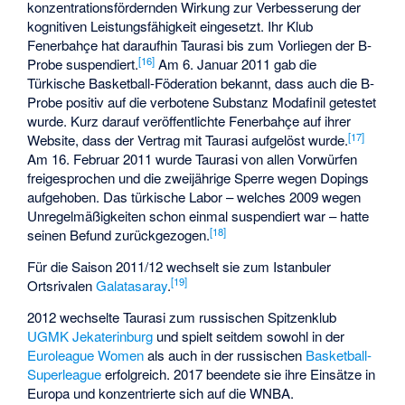
konzentrationsfördernden Wirkung zur Verbesserung der
kognitiven Leistungsfähigkeit eingesetzt. Ihr Klub
Fenerbahçe hat daraufhin Taurasi bis zum Vorliegen der B-
[
16
]
Probe suspendiert.
Am 6. Januar 2011 gab die
Türkische Basketball-Föderation bekannt, dass auch die B-
Probe positiv auf die verbotene Substanz Modafinil getestet
wurde. Kurz darauf veröffentlichte Fenerbahçe auf ihrer
[
17
]
Website, dass der Vertrag mit Taurasi aufgelöst wurde.
Am 16. Februar 2011 wurde Taurasi von allen Vorwürfen
freigesprochen und die zweijährige Sperre wegen Dopings
aufgehoben. Das türkische Labor – welches 2009 wegen
Unregelmäßigkeiten schon einmal suspendiert war – hatte
[
18
]
seinen Befund zurückgezogen.
Für die Saison 2011/12 wechselt sie zum Istanbuler
[
19
]
Ortsrivalen
Galatasaray
.
2012 wechselte Taurasi zum russischen Spitzenklub
UGMK Jekaterinburg
und spielt seitdem sowohl in der
Euroleague Women
als auch in der russischen
Basketball-
Superleague
erfolgreich. 2017 beendete sie ihre Einsätze in
Europa und konzentrierte sich auf die WNBA.