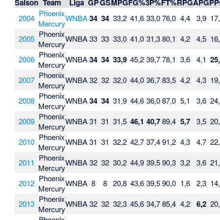
Saison
Team
Liga
GP
GS
MPG
FG%
3P%
FT%
RPG
APG
PP
Phoenix
2004
WNBA
34
34
33,2
41,6
33,0
76,0
4,4
3,9
17
Mercury
Phoenix
2005
WNBA
33
33
33,0
41,0
31,3
80,1
4,2
4,5
16
Mercury
Phoenix
2006
WNBA
34
34
33,9
45,2
39,7
78,1
3,6
4,1
25
Mercury
Phoenix
2007
WNBA
32
32
32,0
44,0
36,7
83,5
4,2
4,3
19
Mercury
Phoenix
2008
WNBA
34
34
31,9
44,6
36,0
87,0
5,1
3,6
24
Mercury
Phoenix
2009
WNBA
31
31
31,5
46,1
40,7
89,4
5,7
3,5
20
Mercury
Phoenix
2010
WNBA
31
31
32,2
42,7
37,4
91,2
4,3
4,7
22
Mercury
Phoenix
2011
WNBA
32
32
30,2
44,9
39,5
90,3
3,2
3,6
21
Mercury
Phoenix
2012
WNBA
8
8
20,8
43,6
39,5
90,0
1,6
2,3
14
Mercury
Phoenix
2013
WNBA
32
32
32,3
45,6
34,7
85,4
4,2
6,2
20
Mercury
Phoenix