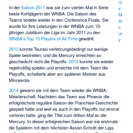
ni
In der
Saison 2011
war sie zum vierten Mal in Serie
x
beste Korbjägerin der WNBA. Die Saison des
M
Teams endete wieder in den Conference Finals. Sie
er
wurde für ihre Leistungen in der WNBA zum 15-
c
jährigen Jubiläum der Liga im Jahr 2011 zu den
ur
WNBA's Top 15 Players of All Time
gewählt.
y
2012
konnte Taurasi verletzungsbedingt nur wenige
Spiele bestreiten, und die Mercury erreichten so
geschwächt nicht die Playoffs.
2013
konnte sie wieder
regelmäßig spielen und erreichte mit dem Team die
Playoffs, scheiterte aber am späteren Meister aus
Minnesota.
2014
gewann sie mit dem Team wieder die WNBA-
Meisterschaft. Nachdem das Team aus Phoenix die
erfolgreichste reguläre Saison der Franchise-Geschichte
gespielt hatte und weil es auch in den Playoffs nur einmal
verloren hatte, ging der Titel zum dritten Mal an die
Mercury. In dieser erfolgreichen Saison war sie erstmals
die Spielerin mit dem höchsten Assist-Schnitt der Liga,