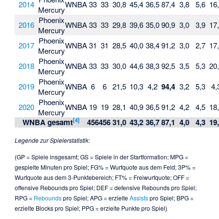
2014
WNBA
33
33
30,8
45,4
36,5
87,4
3,8
5,6
16
Mercury
Phoenix
2016
WNBA
33
33
29,8
39,6
35,0
90,9
3,0
3,9
17
Mercury
Phoenix
2017
WNBA
31
31
28,5
40,0
38,4
91,2
3,0
2,7
17
Mercury
Phoenix
2018
WNBA
33
33
30,0
44,6
38,3
92,5
3,5
5,3
20
Mercury
Phoenix
2019
WNBA
6
6
21,5
10,3
4,2
94,4
3,2
5,3
4,
Mercury
Phoenix
2020
WNBA
19
19
28,1
40,9
36,5
91,2
4,2
4,5
18
Mercury
[
4
]
WNBA gesamt
456
456
31,0
43,2
36,7
87,1
4,0
4,3
19
Legende zur Spielerstatistik:
(GP = Spiele insgesamt; GS = Spiele in der Startformation; MPG =
gespielte Minuten pro Spiel; FG% = Wurfquote aus dem Feld; 3P% =
Wurfquote aus dem 3-Punktebereich; FT% = Freiwurfquote; OFF =
offensive Rebounds pro Spiel; DEF = defensive Rebounds pro Spiel;
RPG =
Rebounds
pro Spiel; APG = erzielte
Assists
pro Spiel; BPG =
erzielte Blocks pro Spiel; PPG = erzielte Punkte pro Spiel)