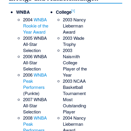
[
1
]
WNBA
College
2004
WNBA
2003 Nancy
Rookie of the
Lieberman
Year Award
Award
2005 WNBA
2003 Wade
All-Star
Trophy
Selection
2003
2006 WNBA
Naismith
All-Star
College
Selection
Player of the
2006
WNBA
Year
Peak
2003 NCAA
Performers
Basketball
(Punkte)
Tournament
2007 WNBA
Most
All-Star
Outstanding
Selection
Player
2008
WNBA
2004 Nancy
Peak
Lieberman
Performers
Award