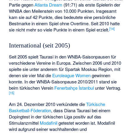
Partie gegen
Atlanta Dream
(91:71) als erste Spielerin der
WNBA den Meilenstein von 10.000 Punkten. Insgesamt
kam sie auf 42 Punkte, dies bedeutete eine persönliche
Bestmarke in einem Spiel ohne Overtime. Seit 2010 hatte
[
14
]
sie nicht mehr so viele Punkte in einem Spiel erzielt.
International (seit 2005)
Seit 2005 spielt Taurasi in den WNBA-Saisonpausen für
verschiedene Vereine in Europa. Zwischen 2006 und 2010
spielte sie unter anderem für Spartak Moskau Region, mit
denen sie vier Mal die
Euroleague Women
gewinnen
konnte. In der WNBA-Saisonpause 2010/2011 stand sie
beim türkischen Verein
Fenerbahçe İstanbul
unter Vertrag.
[
15
]
Am 24. Dezember 2010 verkündete die
Türkische
Basketball-Föderation
, dass Diana Taurasi bei einem
Dopingtest in der türkischen Liga positiv auf das
Stimulanzmittel
Modafinil
getestet worden ist. Modafinil
wird aufgrund seiner wachhaltenden und