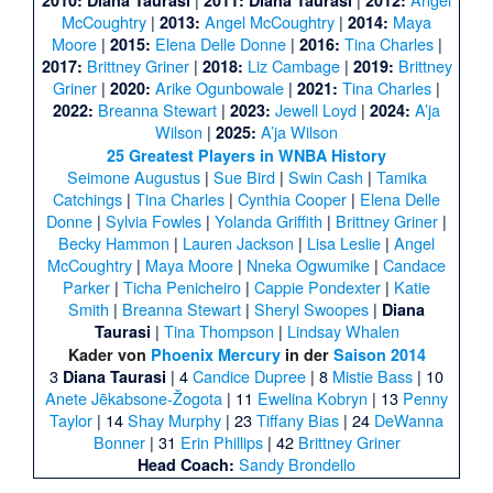
McCoughtry
|
Angel McCoughtry
|
Maya
2013:
2014:
Moore
|
Elena Delle Donne
|
Tina Charles
|
2015:
2016:
Brittney Griner
|
Liz Cambage
|
Brittney
2017:
2018:
2019:
Griner
|
Arike Ogunbowale
|
Tina Charles
|
2020:
2021:
Breanna Stewart
|
Jewell Loyd
|
A’ja
2022:
2023:
2024:
Wilson
|
A’ja Wilson
2025:
25 Greatest Players in WNBA History
Seimone Augustus
|
Sue Bird
|
Swin Cash
|
Tamika
Catchings
|
Tina Charles
|
Cynthia Cooper
|
Elena Delle
Donne
|
Sylvia Fowles
|
Yolanda Griffith
|
Brittney Griner
|
Becky Hammon
|
Lauren Jackson
|
Lisa Leslie
|
Angel
McCoughtry
|
Maya Moore
|
Nneka Ogwumike
|
Candace
Parker
|
Ticha Penicheiro
|
Cappie Pondexter
|
Katie
Smith
|
Breanna Stewart
|
Sheryl Swoopes
|
Diana
|
Tina Thompson
|
Lindsay Whalen
Taurasi
Kader von
Phoenix Mercury
in der
Saison 2014
3
| 4
Candice Dupree
| 8
Mistie Bass
| 10
Diana Taurasi
Anete Jēkabsone-Žogota
| 11
Ewelina Kobryn
| 13
Penny
Taylor
| 14
Shay Murphy
| 23
Tiffany Bias
| 24
DeWanna
Bonner
| 31
Erin Phillips
| 42
Brittney Griner
Sandy Brondello
Head Coach: