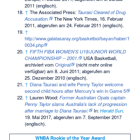
2011
(englisch).
↑
The Associated Press:
Taurasi Cleared of Drug
Accusation.
The New York Times, 16. Februar
2011,
abgerufen am 24. Februar 2011
(englisch).
↑
http://www.galatasaray.org/basketbol/bayan/haber/1
0034.php
↑
FIFTH FIBA WOMEN'S U19/JUNIOR WORLD
CHAMPIONSHIP -- 2001.
USA Basketball,
archiviert vom
Original
(nicht mehr online
verfügbar) am
8. Juni 2011
;
abgerufen am
25. Dezember 2010
(englisch).
↑
Diana Taurasi and wife Penny Taylor welcome
second child hours after Mercury's win in Game 5
↑
Lauren Wood:
Former Australian Opals captain
Penny Taylor slams Australia’s lack of progression
after marriage to Diana Taurasi.
In:
Herald Sun
.
19. Mai 2017,
abgerufen am 7. September 2017
(englisch).
WNBA Rookie of the Year Award