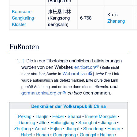
(Bangna si)
Kamsum-
康松桑卡林
Kreis
Sangkaling-
(Kangsong
6-768
Zhanang
Kloster
sengkalin)
Fußnoten
↑
Die in der Tibetologie unüblichen Latinisierungen
wurden von den Websites
en.tibet.cn
(
Seite nicht
Webarchiven
)
mehr abrufbar
, Suche in
Info:
Der Link
wurde automatisch als defekt markiert. Bitte prüfe den Link
und
gemäß
Anleitung
und entferne dann diesen Hinweis.
german.china.org.cn
en bloc
übernommen.
Denkmäler der Volksrepublik China
Peking
•
Tianjin
•
Hebei
•
Shanxi
•
Innere Mongolei
•
Liaoning
•
Jilin
•
Heilongjiang
•
Shanghai
•
Jiangsu
•
Zhejiang
•
Anhui
•
Fujian
•
Jiangxi
•
Shandong
•
Henan
•
Hubei
•
Hunan
•
Guangdong
•
Guangxi
•
Hainan
•