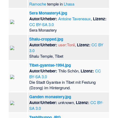
Ramoche
temple in
Lhasa
Sera Monastery4.jpg
Autor/Urheber:
Antoine Taveneaux
,
Lizenz:
CC BY-SA 3.0
Sera Monastery
Shalu-cropped.jpg
Autor/Urheber:
user:Tonii
,
Lizenz:
CC BY
3.0
Shalu Temple, Tibet
Tibet-gyantse-1994.jpg
Autor/Urheber:
Thilo Schön,
Lizenz:
CC
BY-SA 3.0
Die Stadt Gyantse in Tibet mit Festung
(Dzong) im Hintergrund.
Ganden monastery.jpg
Autor/Urheber:
unknown
,
Lizenz:
CC BY-
SA 3.0
Tashilhunpo.JPG