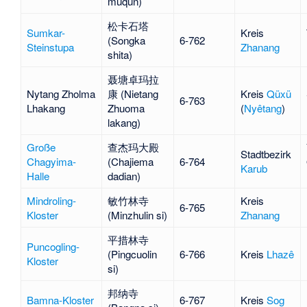
muqun)
松卡石塔
Sumkar-
Kreis
(Songka
6-762
Steinstupa
Zhanang
shita)
聂塘卓玛拉
Nytang Zholma
康 (Nietang
Kreis
Qüxü
6-763
Lhakang
Zhuoma
(
Nyêtang
)
lakang)
Große
查杰玛大殿
Stadtbezirk
Chagyima-
(Chajiema
6-764
Karub
Halle
dadian)
Mindroling-
敏竹林寺
Kreis
6-765
Kloster
(Minzhulin si)
Zhanang
平措林寺
Puncogling-
(Pingcuolin
6-766
Kreis
Lhazê
Kloster
si)
邦纳寺
Bamna-Kloster
6-767
Kreis
Sog