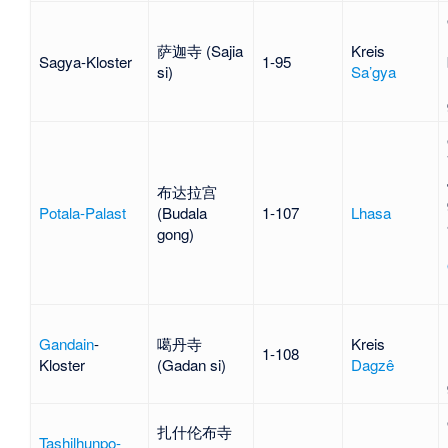
萨迦寺 (Sajia
Kreis
Sagya-Kloster
1-95
si)
Sa’gya
布达拉宫
Potala-Palast
(Budala
1-107
Lhasa
gong)
Gandain
-
噶丹寺
Kreis
1-108
Kloster
(Gadan si)
Dagzê
扎什伦布寺
Tashilhunpo-