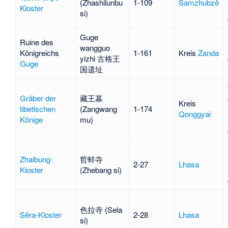
(Zhashilunbu
1-109
Samzhubzê
Kloster
si)
Guge
Ruine des
wangguo
Königreichs
1-161
Kreis
Zanda
yizhi 古格王
Guge
国遗址
Gräber der
藏王墓
Kreis
tibetischen
(Zangwang
1-174
Qonggyai
Könige
mu)
Zhaibung-
哲蚌寺
2-27
Lhasa
Kloster
(Zhebang si)
色拉寺 (Sela
Sêra-Kloster
2-28
Lhasa
si)