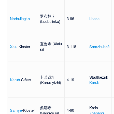
罗布林卡
Norbulingka
3-96
Lhasa
(Luobulinka)
夏鲁寺 (Xialu
Xalu
-Kloster
3-118
Samzhubzê
si)
卡若遗址
Stadtbezirk
Karub
-Stätte
4-19
(Karuo yizhi)
Karub
桑耶寺
Kreis
Samye
-Kloster
4-90
(Sangye si)
Zhanang