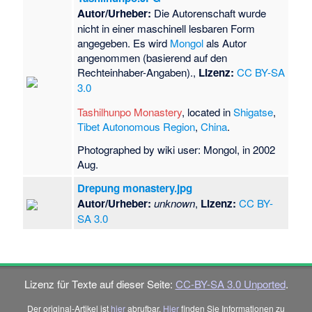
Autor/Urheber:
Die Autorenschaft wurde
nicht in einer maschinell lesbaren Form
angegeben. Es wird
Mongol
als Autor
angenommen (basierend auf den
Rechteinhaber-Angaben).,
Lizenz:
CC BY-SA
3.0
Tashilhunpo Monastery
, located in
Shigatse
,
Tibet Autonomous Region
,
China
.
Photographed by wiki user: Mongol, in 2002
Aug.
Drepung monastery.jpg
Autor/Urheber:
unknown
,
Lizenz:
CC BY-
SA 3.0
Lizenz für Texte auf dieser Seite:
CC-BY-SA 3.0 Unported
.
Der original-Artikel ist
hier
abrufbar.
Hier
finden Sie Informationen zu