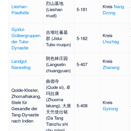
烈山墓地
Lieshan-
Kreis
Nang
(Lieshan
5-181
Friedhöfe
Dzong
mudi)
Gyidui-
吉堆吐蕃墓
Gräbergruppen
Kreis
群 (Jidui
5-182
der Tubo-
Lhozhag
Tubo muqun)
Dynastie
朗色林庄园
Landgut
Kreis
(Langselin
5-407
Nanseling
Zhanang
zhuangyuan)
曲德寺
(Qude si), 卓
Qoide-Kloster
,
玛拉康
Zhomalhakang
,
(Zhuoma
Stele für
Kreis
lakang), 大唐
5-408
Gesandte der
Gyirong
天竺使出铭
Tang-Dynastie
(Da Tang
nach Indien
Tianzhu shi
chu ming)