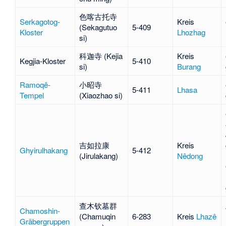
色喀古托寺
Serkagotog-
Kreis
(Sekagutuo
5-409
Kloster
Lhozhag
si)
科迦寺 (Kejia
Kreis
Kegjia-Kloster
5-410
si)
Burang
Ramoqê-
小昭寺
5-411
Lhasa
Tempel
(Xiaozhao si)
吉如拉康
Kreis
Ghyirulhakang
5-412
(Jirulakang)
Nêdong
查木钦墓群
Chamoshin-
(Chamuqin
6-283
Kreis
Lhazê
Gräbergruppen