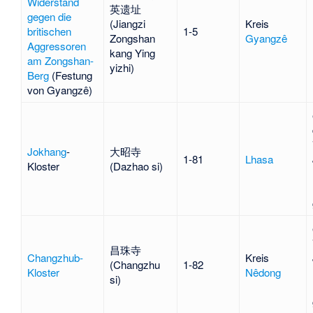
Widerstand
英遗址
gegen die
(Jiangzi
Kreis
britischen
1-5
Zongshan
Gyangzê
Aggressoren
kang Ying
am Zongshan-
yizhi)
Berg
(Festung
von Gyangzê)
Jokhang
-
大昭寺
1-81
Lhasa
Kloster
(Dazhao si)
昌珠寺
Changzhub-
Kreis
(Changzhu
1-82
Kloster
Nêdong
si)