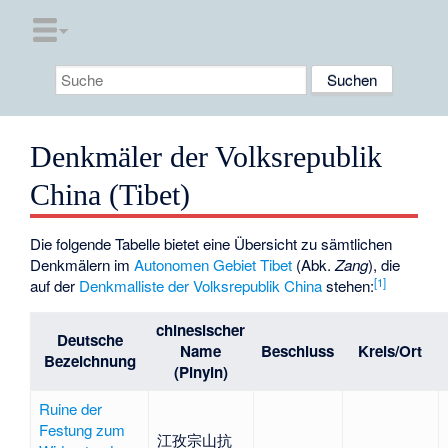
Denkmäler der Volksrepublik
China (Tibet)
Die folgende Tabelle bietet eine Übersicht zu sämtlichen
Denkmälern im
Autonomen Gebiet Tibet
(Abk.
Zang
), die
[1]
auf der
Denkmalliste der Volksrepublik China
stehen:
chinesischer
Deutsche
Name
Beschluss
Kreis/Ort
Bezeichnung
(Pinyin)
Ruine der
Festung zum
江孜宗山抗