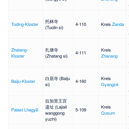
托林寺
Toding-Kloster
4-110
Kreis
Zanda
(Tuolin si)
Zhatang-
扎塘寺
Kreis
4-111
Kloster
(Zhatang si)
Zhanang
白居寺 (Baiju
Kreis
Baiju-Kloster
4-160
si)
Gyangzê
拉加里王宫
遗址 (Lajiali
Kreis
Palast Lhagyili
5-109
wanggong
Qusum
yuzhi)