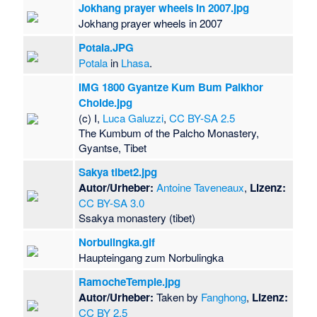
Jokhang prayer wheels in 2007.jpg
Jokhang prayer wheels in 2007
Potala.JPG
Potala
in
Lhasa
.
IMG 1800 Gyantze Kum Bum Palkhor
Choide.jpg
(c) I,
Luca Galuzzi
,
CC BY-SA 2.5
The Kumbum of the Palcho Monastery,
Gyantse, Tibet
Sakya tibet2.jpg
Autor/Urheber:
Antoine Taveneaux
,
Lizenz:
CC BY-SA 3.0
Ssakya monastery (tibet)
Norbulingka.gif
Haupteingang zum Norbulingka
RamocheTemple.jpg
Autor/Urheber:
Taken by
Fanghong
,
Lizenz:
CC BY 2.5