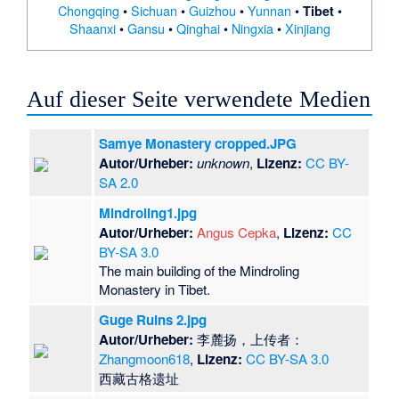
Chongqing
•
Sichuan
•
Guizhou
•
Yunnan
•
•
Tibet
Shaanxi
•
Gansu
•
Qinghai
•
Ningxia
•
Xinjiang
Auf dieser Seite verwendete Medien
Samye Monastery cropped.JPG
Autor/Urheber:
unknown
,
Lizenz:
CC BY-
SA 2.0
Mindroling1.jpg
Autor/Urheber:
Angus Cepka
,
Lizenz:
CC
BY-SA 3.0
The main building of the Mindroling
Monastery in Tibet.
Guge Ruins 2.jpg
Autor/Urheber:
李麓扬，上传者：
Zhangmoon618
,
Lizenz:
CC BY-SA 3.0
西藏古格遗址