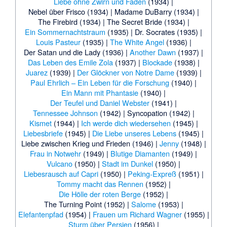
Liebe ohne Zwirn und Faden
(1934) |
Nebel über Frisco
(1934) |
Madame DuBarry
(1934) |
The Firebird
(1934) |
The Secret Bride
(1934) |
Ein Sommernachtstraum
(1935) |
Dr. Socrates
(1935) |
Louis Pasteur
(1935) |
The White Angel
(1936) |
Der Satan und die Lady
(1936) |
Another Dawn
(1937) |
Das Leben des Emile Zola
(1937) |
Blockade
(1938) |
Juarez
(1939) |
Der Glöckner von Notre Dame
(1939) |
Paul Ehrlich – Ein Leben für die Forschung
(1940) |
Ein Mann mit Phantasie
(1940) |
Der Teufel und Daniel Webster
(1941) |
Tennessee Johnson
(1942) |
Syncopation
(1942) |
Kismet
(1944) |
Ich werde dich wiedersehen
(1945) |
Liebesbriefe
(1945) |
Die Liebe unseres Lebens
(1945) |
Liebe zwischen Krieg und Frieden
(1946) |
Jenny
(1948) |
Frau in Notwehr
(1949) |
Blutige Diamanten
(1949) |
Vulcano
(1950) |
Stadt im Dunkel
(1950) |
Liebesrausch auf Capri
(1950) |
Peking-Expreß
(1951) |
Tommy macht das Rennen
(1952) |
Die Hölle der roten Berge
(1952) |
The Turning Point
(1952) |
Salome
(1953) |
Elefantenpfad
(1954) |
Frauen um Richard Wagner
(1955) |
Sturm über Persien
(1956) |