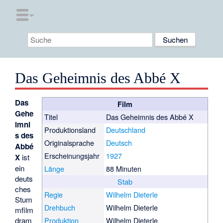
Das Geheimnis des Abbé X
Das
Film
Gehe
Titel
Das Geheimnis des Abbé X
imni
Produktionsland
Deutschland
s des
Originalsprache
Deutsch
Abbé
Erscheinungsjahr
1927
X
ist
ein
Länge
88 Minuten
deuts
Stab
ches
Regie
Wilhelm Dieterle
Stum
Drehbuch
Wilhelm Dieterle
mfilm
dram
Produktion
Wilhelm Dieterle