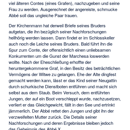
viel älteren Contes (eines Grafen), nachzugeben und seine
Frau zu werden. Ausgerechnet der angereiste, schmucke
Abbé soll das ungleiche Paar trauen.
Der Kirchenmann hat derweil Briefe seines Bruders
aufgetan, die ihn bezüglich seiner Nachforschungen
hellhörig werden lassen. Dann findet er im Schlosskeller
auch noch die Leiche seines Bruders. Bald führt ihn die
Spur zum Conte, der offensichtlich einen unliebsamen
Konkurrenten um die Gunst der Marchesa loswerden
wollte. Nach der Eheschließung erhoffte der
heruntergekommene Graf, in den Besitz des beträchtlichen
Vermögens der Witwe zu gelangen. Ehe der Alte dingfest
gemacht werden kann, lässt er das Kind seiner Neugattin
durch schurkische Dienstboten entführen und macht sich
selbst aus dem Staub. Beim Versuch, dem entführten
Jungen, der auf ein Boot verschleppt wurde, nachzusetzen,
verliert er das Gleichgewicht, fällt in den See und ertrinkt
jämmerlich. Der Abbé rettet den Jungen und gibt ihn der
verzweifelten Mutter zurück. Die Details seiner
Nachforschungen und deren Ergebnisse bleiben jedoch
das Geheimnis des Abbé X.