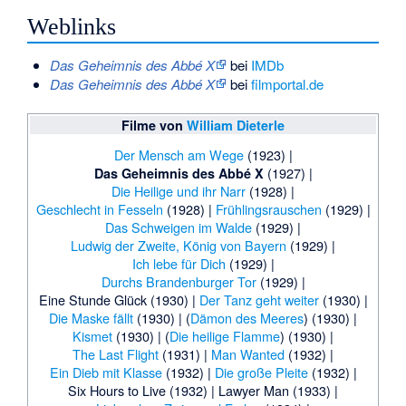
Weblinks
Das Geheimnis des Abbé X
bei
IMDb
Das Geheimnis des Abbé X
bei
filmportal.de
Filme von
William Dieterle
Der Mensch am Wege
(1923) |
(1927) |
Das Geheimnis des Abbé X
Die Heilige und ihr Narr
(1928) |
Geschlecht in Fesseln
(1928) |
Frühlingsrauschen
(1929) |
Das Schweigen im Walde
(1929) |
Ludwig der Zweite, König von Bayern
(1929) |
Ich lebe für Dich
(1929) |
Durchs Brandenburger Tor
(1929) |
Eine Stunde Glück
(1930) |
Der Tanz geht weiter
(1930) |
Die Maske fällt
(1930) |
(
Dämon des Meeres
) (1930) |
Kismet
(1930) |
(
Die heilige Flamme
) (1930) |
The Last Flight
(1931) |
Man Wanted
(1932) |
Ein Dieb mit Klasse
(1932) |
Die große Pleite
(1932) |
Six Hours to Live
(1932) |
Lawyer Man
(1933) |