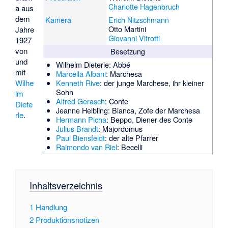
Charlotte Hagenbruch
a aus
dem
Kamera
Erich Nitzschmann
Otto Martini
Jahre
Giovanni Vitrotti
1927
von
Besetzung
und
Wilhelm Dieterle: Abbé
mit
Marcella Albani
: Marchesa
Wilhe
Kenneth Rive
: der junge Marchese, ihr kleiner
Sohn
lm
Alfred Gerasch
: Conte
Diete
Jeanne Helbling
: Bianca, Zofe der Marchesa
rle
.
Hermann Picha
: Beppo, Diener des Conte
Julius Brandt
: Majordomus
Paul Biensfeldt
: der alte Pfarrer
Raimondo van Riel
: Becelli
Inhaltsverzeichnis
1
Handlung
2
Produktionsnotizen