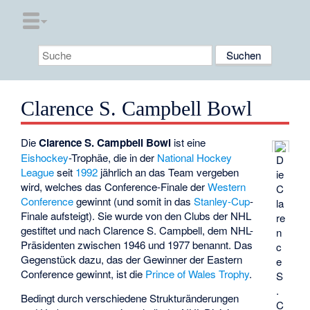
Clarence S. Campbell Bowl
Die
Clarence S. Campbell Bowl
ist eine
Eishockey
-Trophäe, die in der
National Hockey
D
League
seit
1992
jährlich an das Team vergeben
ie
wird, welches das Conference-Finale der
Western
C
Conference
gewinnt (und somit in das
Stanley-Cup
-
la
Finale aufsteigt). Sie wurde von den Clubs der NHL
re
gestiftet und nach
Clarence S. Campbell
, dem NHL-
n
Präsidenten zwischen 1946 und 1977 benannt. Das
c
Gegenstück dazu, das der Gewinner der Eastern
e
Conference gewinnt, ist die
Prince of Wales Trophy
.
S
.
Bedingt durch verschiedene Strukturänderungen
C