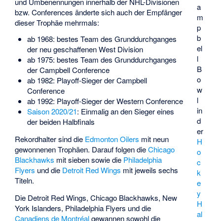
und Umbenennungen innerhalb der NHL-Divisionen
a
bzw. Conferences änderte sich auch der Empfänger
m
dieser Trophäe mehrmals:
p
b
ab 1968: bestes Team des Grunddurchganges
el
der neu geschaffenen West Division
l
ab 1975: bestes Team des Grunddurchganges
B
der Campbell Conference
o
ab 1982: Playoff-Sieger der Campbell
w
Conference
l
ab 1992: Playoff-Sieger der Western Conference
in
Saison 2020/21
: Einmalig an den Sieger eines
d
der beiden Halbfinals
er
Rekordhalter sind die
Edmonton Oilers
mit neun
H
gewonnenen Trophäen. Darauf folgen die
Chicago
o
Blackhawks
mit sieben sowie die
Philadelphia
c
Flyers
und die
Detroit Red Wings
mit jeweils sechs
k
Titeln.
e
y
Die Detroit Red Wings, Chicago Blackhawks, New
H
York Islanders, Philadelphia Flyers und die
al
Canadiens de Montréal
gewannen sowohl die