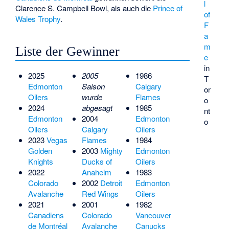
l
Clarence S. Campbell Bowl, als auch die
Prince of
of
Wales Trophy
.
F
a
m
Liste der Gewinner
e
in
2025
2005
1986
T
Edmonton
Saison
Calgary
or
Oilers
wurde
Flames
o
2024
abgesagt
1985
nt
Edmonton
2004
Edmonton
o
Oilers
Calgary
Oilers
2023
Vegas
Flames
1984
Golden
2003
Mighty
Edmonton
Knights
Ducks of
Oilers
2022
Anaheim
1983
Colorado
2002
Detroit
Edmonton
Avalanche
Red Wings
Oilers
2021
2001
1982
Canadiens
Colorado
Vancouver
de Montréal
Avalanche
Canucks