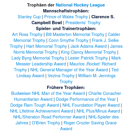
Trophäen der
National Hockey League
Mannschaftstrophäen:
Stanley Cup
|
Prince of Wales Trophy
|
Clarence S.
|
Presidents’ Trophy
Campbell Bowl
Spieler- und Trainertrophäen:
Art Ross Trophy
|
Bill Masterton Memorial Trophy
|
Calder
Memorial Trophy
|
Conn Smythe Trophy
|
Frank J. Selke
Trophy
|
Hart Memorial Trophy
|
Jack Adams Award
|
James
Norris Memorial Trophy
|
King Clancy Memorial Trophy
|
Lady Byng Memorial Trophy
|
Lester Patrick Trophy
|
Mark
Messier Leadership Award
|
Maurice ‚Rocket‘ Richard
Trophy
|
NHL General Manager of the Year Award
|
Ted
Lindsay Award
|
Vezina Trophy
|
William M. Jennings
Trophy
Frühere Trophäen:
Budweiser NHL Man of the Year Award
|
Charlie Conacher
Humanitarian Award
|
Dodge Performance of the Year
|
Dodge Ram Tough Award
|
NHL Foundation Player Award
|
NHL Lifetime Achievement Award
|
NHL Plus/Minus Award
|
NHL/Sheraton Road Performer Award
|
NHL-Spieler des
Jahres
|
O’Brien Trophy
|
Roger Crozier Saving Grace
Award