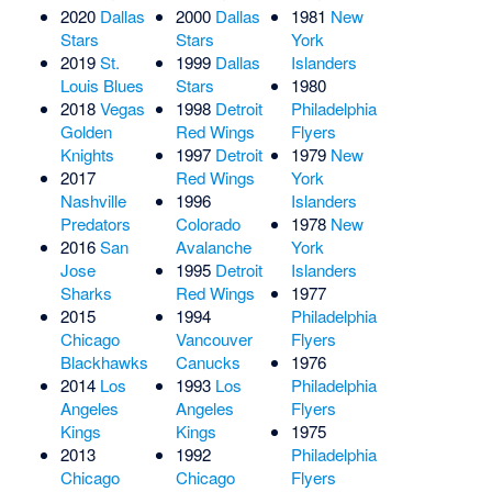
2020
Dallas
2000
Dallas
1981
New
Stars
Stars
York
2019
St.
1999
Dallas
Islanders
Louis Blues
Stars
1980
2018
Vegas
1998
Detroit
Philadelphia
Golden
Red Wings
Flyers
Knights
1997
Detroit
1979
New
2017
Red Wings
York
Nashville
1996
Islanders
Predators
Colorado
1978
New
2016
San
Avalanche
York
Jose
1995
Detroit
Islanders
Sharks
Red Wings
1977
2015
1994
Philadelphia
Chicago
Vancouver
Flyers
Blackhawks
Canucks
1976
2014
Los
1993
Los
Philadelphia
Angeles
Angeles
Flyers
Kings
Kings
1975
2013
1992
Philadelphia
Chicago
Chicago
Flyers