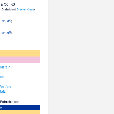
& Co. KG
r Dreieck und
Bremer Kreuz
)
′ 53″
O
)
′ 28″
O
)
olstein
sen
estfalen
falz
 Fahrstreifen
f