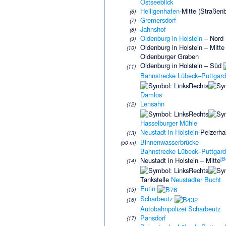
Ostseeblick
Heiligenhafen
-Mitte (Straßen
(6)
Gremersdorf
(7)
Jahnshof
(8)
Oldenburg in Holstein
– Nord
(9)
Oldenburg in Holstein – Mitte
(10)
Oldenburger Graben
Oldenburg in Holstein – Süd
(11)
Bahnstrecke Lübeck–Puttgar
Damlos
Lensahn
(12)
Hasselburger Mühle
Neustadt in Holstein
-Pelzerh
(13)
Binnenwasserbrücke
(50 m)
Bahnstrecke Lübeck–Puttgar
[
B
Neustadt in Holstein – Mitte
(14)
Tankstelle
Neustädter Bucht
Eutin
(15)
Scharbeutz
(16)
Autobahnpolizei
Scharbeutz
Pansdorf
(17)