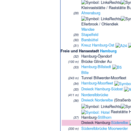
Kleinraststätte / Raststätte B
Ahrensburg
(28)
Ellerbrook / Ohlendiek
Wandse
Stapelfeld
(29)
Barsbüttel
(30)
Kreuz Hamburg-Ost
(31)
Freie und Hansestadt
Hamburg
Hamburg-Öjendorf
(32)
Brücke Glinder Au
(100 m)
Hamburg-Billstedt
(33)
Bille
Tunnel Billwerder-Moorfleet
(243 m)
Hamburg-Moorfleet
(34)
Dreieck Hamburg-Südost
(35)
Norderelbbrücke
(411 m)
Dreieck Norderelbe
(Straßenb
(36)
Raststätte H
Hamburg-
Stillhorn
(37)
Dreieck Hamburg-
Süderelbe
Süderelb
brücke Moorwerder
(330 m)