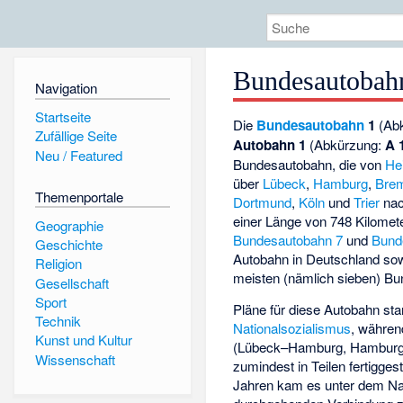
Bundesautobah
Navigation
Startseite
Die
Bundesautobahn
1
(Ab
Zufällige Seite
Autobahn 1
(Abkürzung:
A 
Neu / Featured
Bundesautobahn, die von
He
über
Lübeck
,
Hamburg
,
Bre
Themenportale
Dortmund
,
Köln
und
Trier
na
einer Länge von 748 Kilomete
Geographie
Bundesautobahn 7
und
Bund
Geschichte
Autobahn in Deutschland sowi
Religion
meisten (nämlich sieben) Bun
Gesellschaft
Sport
Pläne für diese Autobahn s
Technik
Nationalsozialismus
, währen
Kunst und Kultur
(Lübeck–Hamburg, Hamburg
Wissenschaft
zumindest in Teilen fertigges
Jahren kam es unter dem 