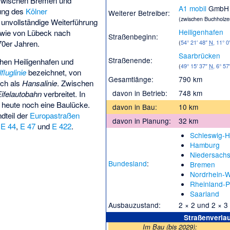
zwischen Bremen und
A1 mobil
GmbH 
ung des
Kölner
Weiterer Betreiber:
(zwischen Buchholze
e unvollständige Weiterführung
Heiligenhafen
owie von Lübeck nach
Straßenbeginn:
0er Jahren.
(
54° 21′ 48″
N
,
11° 0
Saarbrücken
Straßenende:
hen Heiligenhafen und
(
49° 15′ 37″
N
,
6° 57
fluglinie
bezeichnet, von
Gesamtlänge:
790 km
ch als
Hansalinie
. Zwischen
davon in Betrieb:
748 km
Eifelautobahn
verbreitet. In
s heute noch eine Baulücke.
davon in Bau:
10 km
dteil der
Europastraßen
davon in Planung:
32 km
,
E 44
,
E 47
und
E 422
.
Schleswig-H
Hamburg
Niedersach
Bundesland
:
Bremen
Nordrhein-W
Rheinland-P
Saarland
Ausbauzustand:
2 × 2 und 2 × 3
Straßenverlau
Im Bau (bis 2029):