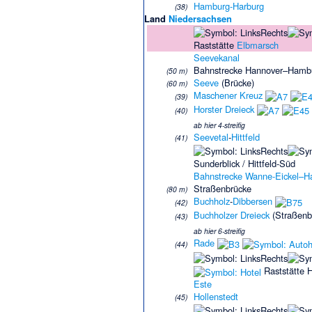
Hamburg-Harburg
(38)
Land
Niedersachsen
Raststätte
Elbmarsch
Seevekanal
Bahnstrecke Hannover–Hamb
(50 m)
Seeve
(Brücke)
(60 m)
Maschener Kreuz
(39)
Horster Dreieck
(40)
ab hier 4-streifig
Seevetal
-
Hittfeld
(41)
Sunderblick / Hittfeld-Süd
Bahnstrecke Wanne-Eickel–
Straßenbrücke
(80 m)
Buchholz
-
Dibbersen
(42)
Buchholzer Dreieck
(Straßenb
(43)
ab hier 6-streifig
Rade
(44)
Raststätte H
Este
Hollenstedt
(45)