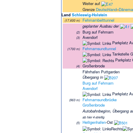
Weiter auf
Grenze
Deutschland
–
Dänema
Land
Schleswig-Holstein
Fehmarnbelttunnel
(17.600 m)
geplanter Ausbau der
Burg auf Fehmarn
(2)
Avendorf
(3)
Parkplatz A
Fehmarnsundtunnel
(1700 m)
Tankstelle 
Parkplatz
Großenbrode
(4)
Fährhafen Puttgarden
Übergang in
Burg auf Fehmarn
Avendorf
Parkplatz A
Fehmarnsundbrücke
(963 m)
Großenbrode
Autobahnbeginn, Übergang a
ab hier 4-streifig
Heiligenhafen
-Ost
(5)