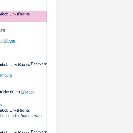
urg
Parkplatz
Hamburg
rücke 80 m)
ollenstedt / Aarbachkate
Parkplatz