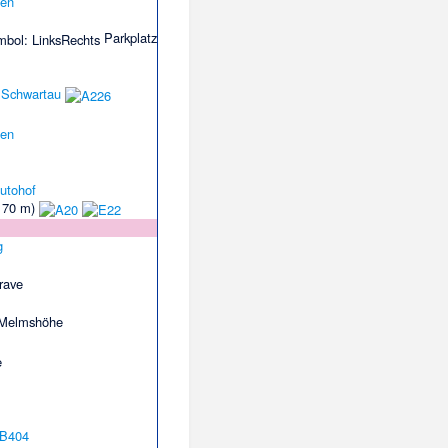
den
Parkplatz
 Schwartau
den
 70 m)
g
rave
 Melmshöhe
e