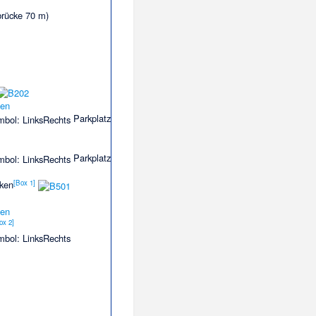
brücke 70 m)
den
Parkplatz
Parkplatz
[
Box 1
]
aken
den
ox 2
]