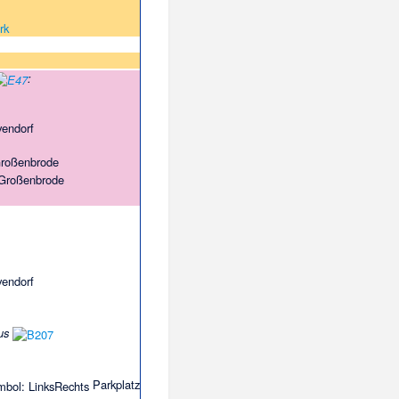
rk
:
vendorf
Großenbrode
 Großenbrode
vendorf
us
Parkplatz