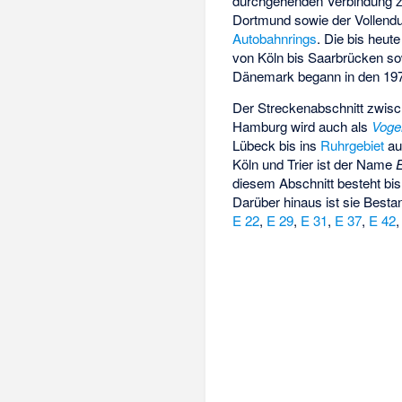
durchgehenden Verbindung 
Dortmund sowie der Vollend
Autobahnrings
. Die bis heut
von Köln bis Saarbrücken s
Dänemark begann in den 197
Der Streckenabschnitt zwisc
Hamburg wird auch als
Vogel
Lübeck bis ins
Ruhrgebiet
au
Köln und Trier ist der Name
diesem Abschnitt besteht bi
Darüber hinaus ist sie Bestan
E 22
,
E 29
,
E 31
,
E 37
,
E 42