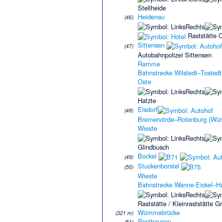
Stellheide
Heidenau
(46)
Raststätte O
Sittensen
(47)
Autobahnpolizei Sittensen
Ramme
Bahnstrecke Wilstedt–Tostedt
Oste
Hatzte
Elsdorf
(48)
Bremervörde–Rotenburg (W
Wieste
Glindbusch
Bockel
(49)
Stuckenborstel
(50)
Wieste
Bahnstrecke Wanne-Eickel–
Raststätte / Kleinraststätte 
Wümmebrücke
(321 m)
Posthausen
(51)