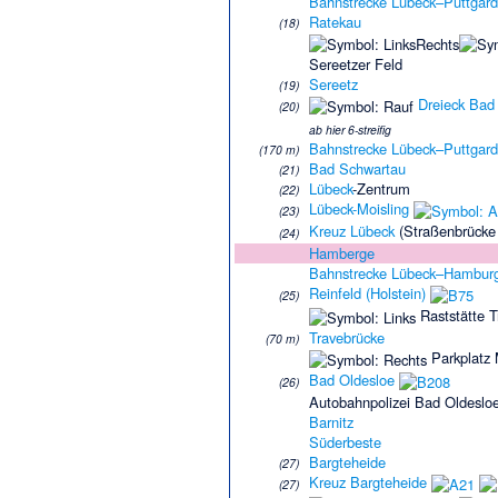
Bahnstrecke Lübeck–Puttgar
Ratekau
(18)
Sereetzer Feld
Sereetz
(19)
Dreieck Bad
(20)
ab hier 6-streifig
Bahnstrecke Lübeck–Puttgar
(170 m)
Bad Schwartau
(21)
Lübeck
-Zentrum
(22)
Lübeck-Moisling
(23)
Kreuz Lübeck
(Straßenbrücke
(24)
Hamberge
Bahnstrecke Lübeck–Hambur
Reinfeld (Holstein)
(25)
Raststätte T
Travebrücke
(70 m)
Parkplatz
Bad Oldesloe
(26)
Autobahnpolizei Bad Oldeslo
Barnitz
Süderbeste
Bargteheide
(27)
Kreuz Bargteheide
(27)