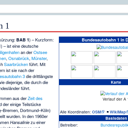
n 1
kürzung:
BAB 1
) – Kurzform:
Bundesautobahn 1 in 
1
) – ist eine deutsche
iligenhafen
an der
Ostsee
men
,
Osnabrück
,
Münster
,
ch
Saarbrücken
führt. Mit
rn ist sie nach der
esautobahn 3
die drittlängste
e diejenige, die durch die
Karte
desländer führt.
tammen aus der
Zeit des
Verlauf der A 
d der einige Teilstücke
–Bremen, Dortmund–Köln)
Alle Koordinaten:
|
OSM
WikiMap
tellt wurden. In den 1960er
Basisdaten
Namen
Hansalinie
zu einer
Betreiber:
Bundesrepubli