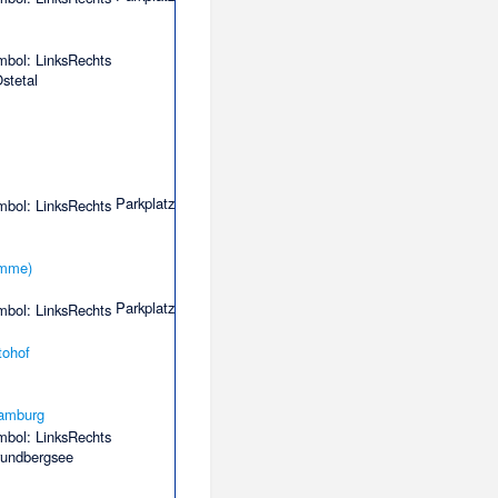
stetal
Parkplatz
ümme)
Parkplatz
Hamburg
Grundbergsee