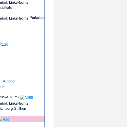
uddikate
Parkplatz
rücke 70 m)
amburg-Stillhorn