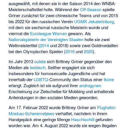
ausgewählt, mit denen sie in der Saison 2014 den WNBA-
Meisterschaftstitel holte. Während der
Off-Season
spielte
Griner zunächst für zwei chinesische Teams und von 2015
bis 2022 für den russischen Verein
UGMK Jekaterinburg
,
mit dem sie sechsmal russische Meisterin wurde und
viermal die
Euroleague Women
gewann. Als
Nationalspielerin der Vereinigten Staaten
holte sie zwei
Weltmeistertitel (
2014
und
2018
) sowie zwei Goldmedaillen
bei den Olympischen Spielen (
2016
und
2020
).
Im Jahr 2013
outete
sich Brittney Griner gegenüber den
Medien als
lesbisch
. Seither engagiert sie sich
insbesondere für homosexuelle Jugendliche und hat
innerhalb der
LGBTQ
-Community den Status einer
Ikone
erlangt. Zugleich ist sie aufgrund ihrer
androgynen
Erscheinung zur Zielscheibe für Mobbing und anhaltende
Anfeindungen in den sozialen Medien geworden.
Am 17. Februar 2022 wurde Brittney Griner am
Flughafen
Moskau-Scheremetjewo
verhaftet, nachdem in ihrem
Handgepäck eine geringe Menge
Haschischöl
gefunden
worden war. Am 4. August 2022 wurde sie wegen illegalen