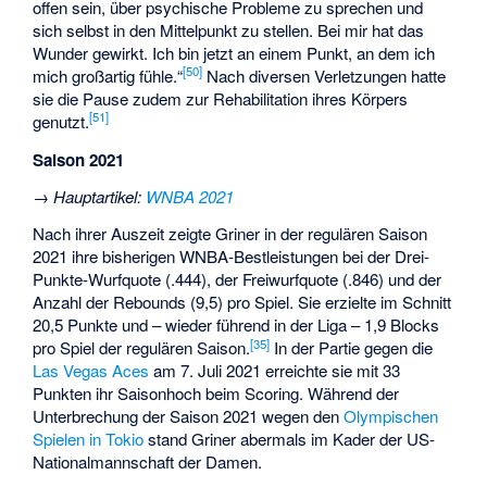
offen sein, über psychische Probleme zu sprechen und
sich selbst in den Mittelpunkt zu stellen. Bei mir hat das
Wunder gewirkt. Ich bin jetzt an einem Punkt, an dem ich
[50]
mich großartig fühle.“
Nach diversen Verletzungen hatte
sie die Pause zudem zur Rehabilitation ihres Körpers
[51]
genutzt.
Saison 2021
→
Hauptartikel
:
WNBA 2021
Nach ihrer Auszeit zeigte Griner in der regulären Saison
2021 ihre bisherigen WNBA-Bestleistungen bei der Drei-
Punkte-Wurfquote (.444), der Freiwurfquote (.846) und der
Anzahl der Rebounds (9,5) pro Spiel. Sie erzielte im Schnitt
20,5 Punkte und – wieder führend in der Liga – 1,9 Blocks
[35]
pro Spiel der regulären Saison.
In der Partie gegen die
Las Vegas Aces
am 7. Juli 2021 erreichte sie mit 33
Punkten ihr Saisonhoch beim Scoring. Während der
Unterbrechung der Saison 2021 wegen den
Olympischen
Spielen in Tokio
stand Griner abermals im Kader der US-
Nationalmannschaft der Damen.