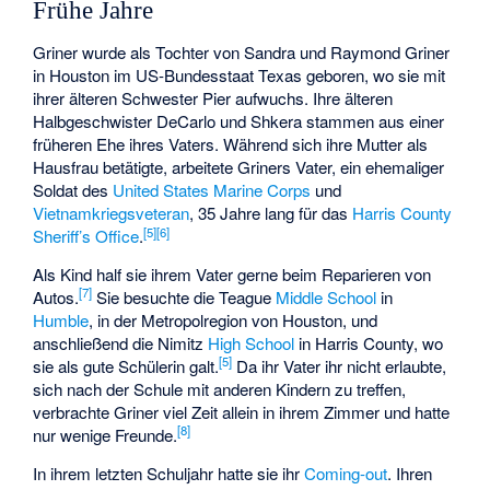
Frühe Jahre
Griner wurde als Tochter von Sandra und Raymond Griner
in Houston im US-Bundesstaat Texas geboren, wo sie mit
ihrer älteren Schwester Pier aufwuchs. Ihre älteren
Halbgeschwister DeCarlo und Shkera stammen aus einer
früheren Ehe ihres Vaters. Während sich ihre Mutter als
Hausfrau betätigte, arbeitete Griners Vater, ein ehemaliger
Soldat des
United States Marine Corps
und
Vietnamkriegsveteran
, 35 Jahre lang für das
Harris County
[5]
[6]
Sheriff’s Office
.
Als Kind half sie ihrem Vater gerne beim Reparieren von
[7]
Autos.
Sie besuchte die Teague
Middle School
in
Humble
, in der Metropolregion von Houston, und
anschließend die Nimitz
High School
in Harris County, wo
[5]
sie als gute Schülerin galt.
Da ihr Vater ihr nicht erlaubte,
sich nach der Schule mit anderen Kindern zu treffen,
verbrachte Griner viel Zeit allein in ihrem Zimmer und hatte
[8]
nur wenige Freunde.
In ihrem letzten Schuljahr hatte sie ihr
Coming-out
. Ihren