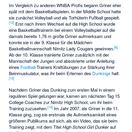
Im Vergleich zu anderen WNBA-Profis begann Griner eher
spät mit dem Basketballspielen. In der Middle School hatte
sie zunächst Volleyball und als Torhüterin Fußball gespielt.
[12]
Erst nach ihrem Wechsel auf die High School wurde
eine Basketballtrainerin bei einem Volleyballspiel auf die
damals bereits 1,78 m große Griner aufmerksam und
konnte sie in der 9. Klasse für die Mädchen-
[6]
Basketballmannschaft Nimitz Lady Cougars gewinnen.
Ab der 10. Klasse trainierte Griner zusätzlich mit der
Mannschaft der Jungen und absolvierte unter Anleitung
eines
Football
-Trainers Kraftübungen zur Stärkung ihrer
Beinmuskulatur, was ihr beim Erlernen des
Dunkings
half.
[13]
Nachdem Griner das Dunking zum ersten Mal in einem
regulären Spiel gelungen war, kamen am nächsten Tag 15
College-Coaches zur Nimitz High School, um ihr beim
[14]
Training zuzusehen.
Im Jahr 2007, als Griner in die 11.
Klasse ging, zog sie erstmals die Aufmerksamkeit eines
größeren Publikums auf sich, als ein Video, das sie beim
Training zeigt, mit dem Titel
High School Girl Dunker
auf