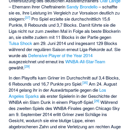
Unterstützung des deutschen Assistenztrainers
Olaf Lange
– Ehemann ihrer Cheftrainerin
Sandy Brondello
– schaffte
sie es, ihre Leistung im Vergleich zur Vorsaison deutlich zu
[37]
steigern:
Pro Spiel erzielte sie durchschnittlich 15,6
Punkte, 8 Rebounds und 3,7 Blocks. Damit führte sie die
Liga nicht nur zum zweiten Mal in Folge als beste Blockerin
an, sie stellte zudem mit 11 Blocks in der Partie gegen
Tulsa Shock
am 29. Juni 2014 und insgesamt 129 Blocks
während der regulären Saison erneut Liga-Rekorde auf. Sie
wurde als
Defensive Player of the Year 2014
ausgezeichnet und erneut ins
WNBA-All-Star-Team
[29]
gewählt.
In den Playoffs kam Griner im Durchschnitt auf 3,4 Blocks,
[35]
6 Rebounds und 16,7 Punkte pro Spiel.
Am 24. August
2014 gelang ihr in der Auswärtspartie gegen die
Los
Angeles Sparks
als erster Spielerin in der Geschichte der
[29]
WNBA ein Slam Dunk in einem Playoff-Spiel.
Während
des zweiten Spiels des WNBA-Finales gegen Chicago Sky
am 9. September 2014 erlitt Griner zwei Schläge ins
Gesicht, wodurch sie eine blutige Lippe, einen
abgebrochenen Zahn und eine Verletzung am rechten Auge