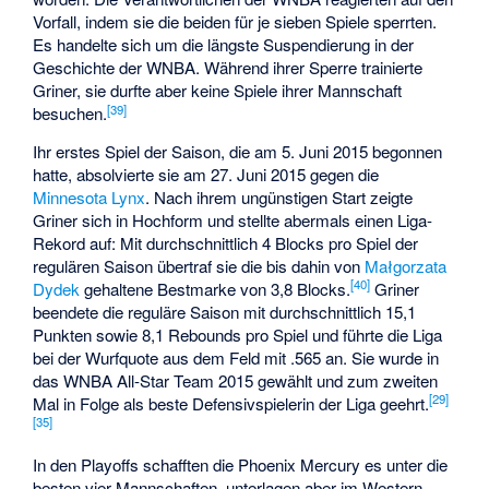
Vorfall, indem sie die beiden für je sieben Spiele sperrten.
Es handelte sich um die längste Suspendierung in der
Geschichte der WNBA. Während ihrer Sperre trainierte
Griner, sie durfte aber keine Spiele ihrer Mannschaft
[39]
besuchen.
Ihr erstes Spiel der Saison, die am 5. Juni 2015 begonnen
hatte, absolvierte sie am 27. Juni 2015 gegen die
Minnesota Lynx
. Nach ihrem ungünstigen Start zeigte
Griner sich in Hochform und stellte abermals einen Liga-
Rekord auf: Mit durchschnittlich 4 Blocks pro Spiel der
regulären Saison übertraf sie die bis dahin von
Małgorzata
[40]
Dydek
gehaltene Bestmarke von 3,8 Blocks.
Griner
beendete die reguläre Saison mit durchschnittlich 15,1
Punkten sowie 8,1 Rebounds pro Spiel und führte die Liga
bei der Wurfquote aus dem Feld mit .565 an. Sie wurde in
das WNBA All-Star Team 2015 gewählt und zum zweiten
[29]
Mal in Folge als beste Defensivspielerin der Liga geehrt.
[35]
In den Playoffs schafften die Phoenix Mercury es unter die
besten vier Mannschaften, unterlagen aber im Western-