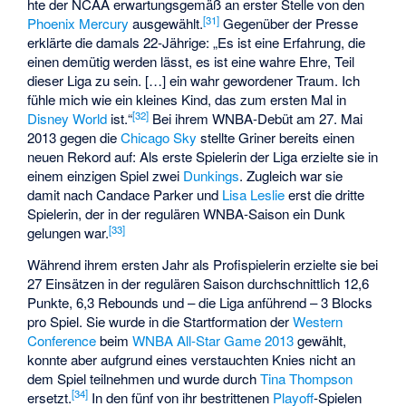
hte der NCAA erwartungsgemäß an erster Stelle von den
[31]
Phoenix Mercury
ausgewählt.
Gegenüber der Presse
erklärte die damals 22-Jährige: „Es ist eine Erfahrung, die
einen demütig werden lässt, es ist eine wahre Ehre, Teil
dieser Liga zu sein. […] ein wahr gewordener Traum. Ich
fühle mich wie ein kleines Kind, das zum ersten Mal in
[32]
Disney World
ist.“
Bei ihrem WNBA-Debüt am 27. Mai
2013 gegen die
Chicago Sky
stellte Griner bereits einen
neuen Rekord auf: Als erste Spielerin der Liga erzielte sie in
einem einzigen Spiel zwei
Dunkings
. Zugleich war sie
damit nach Candace Parker und
Lisa Leslie
erst die dritte
Spielerin, der in der regulären WNBA-Saison ein Dunk
[33]
gelungen war.
Während ihrem ersten Jahr als Profispielerin erzielte sie bei
27 Einsätzen in der regulären Saison durchschnittlich 12,6
Punkte, 6,3 Rebounds und – die Liga anführend – 3 Blocks
pro Spiel. Sie wurde in die Startformation der
Western
Conference
beim
WNBA All-Star Game 2013
gewählt,
konnte aber aufgrund eines verstauchten Knies nicht an
dem Spiel teilnehmen und wurde durch
Tina Thompson
[34]
ersetzt.
In den fünf von ihr bestrittenen
Playoff
-Spielen