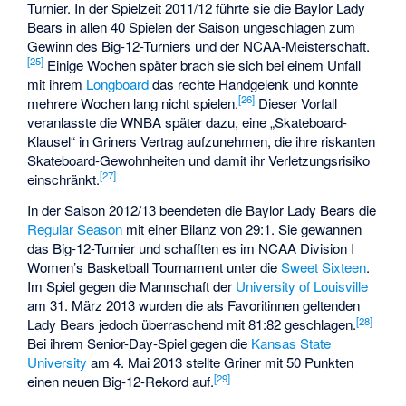
Turnier. In der Spielzeit 2011/12 führte sie die Baylor Lady
Bears in allen 40 Spielen der Saison ungeschlagen zum
Gewinn des Big-12-Turniers und der NCAA-Meisterschaft.
[25]
Einige Wochen später brach sie sich bei einem Unfall
mit ihrem
Longboard
das rechte Handgelenk und konnte
[26]
mehrere Wochen lang nicht spielen.
Dieser Vorfall
veranlasste die WNBA später dazu, eine „Skateboard-
Klausel“ in Griners Vertrag aufzunehmen, die ihre riskanten
Skateboard-Gewohnheiten und damit ihr Verletzungsrisiko
[27]
einschränkt.
In der Saison 2012/13 beendeten die Baylor Lady Bears die
Regular Season
mit einer Bilanz von 29:1. Sie gewannen
das Big-12-Turnier und schafften es im NCAA Division I
Women’s Basketball Tournament unter die
Sweet Sixteen
.
Im Spiel gegen die Mannschaft der
University of Louisville
am 31. März 2013 wurden die als Favoritinnen geltenden
[28]
Lady Bears jedoch überraschend mit 81:82 geschlagen.
Bei ihrem
Senior-Day-Spiel
gegen die
Kansas State
University
am 4. Mai 2013 stellte Griner mit 50 Punkten
[29]
einen neuen Big-12-Rekord auf.