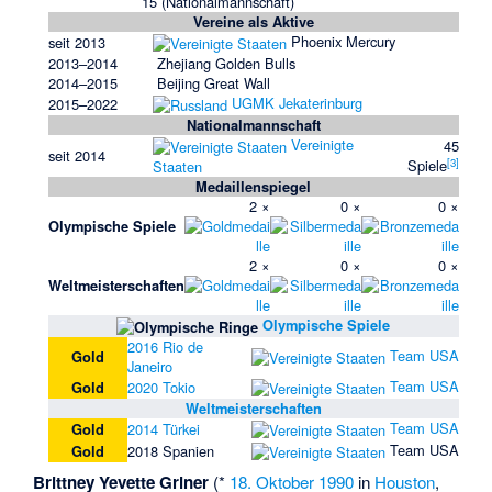
15 (Nationalmannschaft)
Vereine als Aktive
Phoenix Mercury
seit 2013
2013–2014
Zhejiang Golden Bulls
2014–2015
Beijing Great Wall
UGMK Jekaterinburg
2015–2022
Nationalmannschaft
Vereinigte
45
seit 2014
[3]
Spiele
Staaten
Medaillenspiegel
2 ×
0 ×
0 ×
Olympische Spiele
2 ×
0 ×
0 ×
Weltmeisterschaften
Olympische Spiele
2016 Rio de
Team USA
Gold
Janeiro
Team USA
Gold
2020 Tokio
Weltmeisterschaften
Team USA
Gold
2014 Türkei
Team USA
Gold
2018 Spanien
Brittney Yevette Griner
(*
18. Oktober
1990
in
Houston
,