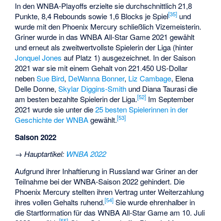
In den WNBA-Playoffs erzielte sie durchschnittlich 21,8
[35]
Punkte, 8,4 Rebounds sowie 1,6 Blocks je Spiel
und
wurde mit den Phoenix Mercury schließlich Vizemeisterin.
Griner wurde in das WNBA All-Star Game 2021 gewählt
und erneut als zweitwertvollste Spielerin der Liga (hinter
Jonquel Jones
auf Platz 1) ausgezeichnet. In der Saison
2021 war sie mit einem Gehalt von 221.450 US-Dollar
neben
Sue Bird
,
DeWanna Bonner
,
Liz Cambage
, Elena
Delle Donne,
Skylar Diggins-Smith
und Diana Taurasi die
[52]
am besten bezahlte Spielerin der Liga.
Im September
2021 wurde sie unter die
25 besten Spielerinnen in der
[53]
Geschichte der WNBA
gewählt.
Saison 2022
→
Hauptartikel
:
WNBA 2022
Aufgrund ihrer Inhaftierung in Russland war Griner an der
Teilnahme bei der WNBA-Saison 2022 gehindert. Die
Phoenix Mercury stellten ihren Vertrag unter Weiterzahlung
[54]
ihres vollen Gehalts ruhend.
Sie wurde ehrenhalber in
die Startformation für das WNBA All-Star Game am 10. Juli
[55]