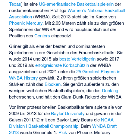
Texas
) ist eine
US-amerikanische
Basketballspielerin
der
nordamerikanischen Profiliga
Women’s National Basketball
Association
(WNBA). Seit 2013 steht sie im Kader von
Phoenix Mercury
. Mit 2,03 Metern zählt sie zu den größten
Spielerinnen der WNBA und wird hauptsächlich auf der
Position des
Centers
eingesetzt.
Griner gilt als eine der besten und dominantesten
Spielerinnen in der
Geschichte des Frauenbasketballs
: Sie
wurde 2014 und 2015 als
beste Verteidigerin
sowie 2017
und 2019 als
erfolgreichste Korbschützin
der WNBA
ausgezeichnet und 2021 unter die
25 Greatest Players in
WNBA History
gewählt. Zu ihren größten spielerischen
Stärken zählt das
Blocken
. Sie gehört außerdem zu den
wenigen weiblichen Basketballspielern, die das
Dunking
beherrschen, und hält den Slam-Dunk-Rekord der WNBA.
Vor ihrer professionellen Basketballkarriere spielte sie von
2009 bis 2013 für die
Baylor University
und gewann in der
Saison 2011/12 mit den Baylor Lady Bears die
NCAA
Division I Basketball Championship
. Beim
WNBA Draft
2013
wurde Griner als 1.
Pick
von Phoenix Mercury