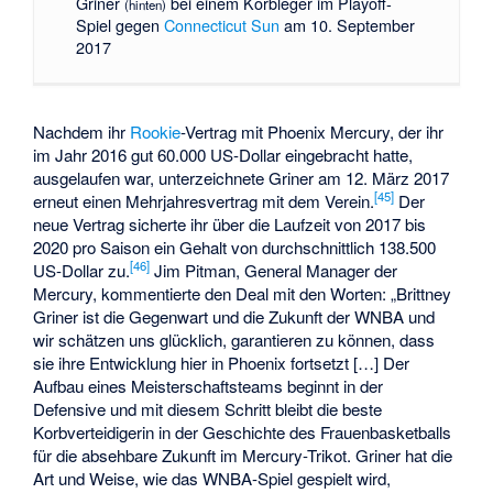
Griner
bei einem Korbleger im Playoff-
(hinten)
Spiel gegen
Connecticut Sun
am 10. September
2017
Nachdem ihr
Rookie
-Vertrag mit Phoenix Mercury, der ihr
im Jahr 2016 gut 60.000 US-Dollar eingebracht hatte,
ausgelaufen war, unterzeichnete Griner am 12. März 2017
[45]
erneut einen Mehrjahresvertrag mit dem Verein.
Der
neue Vertrag sicherte ihr über die Laufzeit von 2017 bis
2020 pro Saison ein Gehalt von durchschnittlich 138.500
[46]
US-Dollar zu.
Jim Pitman, General Manager der
Mercury, kommentierte den Deal mit den Worten: „Brittney
Griner ist die Gegenwart und die Zukunft der WNBA und
wir schätzen uns glücklich, garantieren zu können, dass
sie ihre Entwicklung hier in Phoenix fortsetzt […] Der
Aufbau eines Meisterschaftsteams beginnt in der
Defensive und mit diesem Schritt bleibt die beste
Korbverteidigerin in der Geschichte des Frauenbasketballs
für die absehbare Zukunft im Mercury-Trikot. Griner hat die
Art und Weise, wie das WNBA-Spiel gespielt wird,