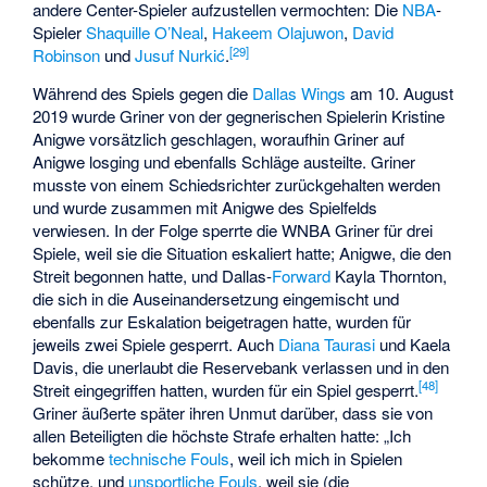
andere Center-Spieler aufzustellen vermochten: Die
NBA
-
Spieler
Shaquille O’Neal
,
Hakeem Olajuwon
,
David
[29]
Robinson
und
Jusuf Nurkić
.
Während des Spiels gegen die
Dallas Wings
am 10. August
2019 wurde Griner von der gegnerischen Spielerin
Kristine
Anigwe
vorsätzlich geschlagen, woraufhin Griner auf
Anigwe losging und ebenfalls Schläge austeilte. Griner
musste von einem Schiedsrichter zurückgehalten werden
und wurde zusammen mit Anigwe des Spielfelds
verwiesen. In der Folge sperrte die WNBA Griner für drei
Spiele, weil sie die Situation eskaliert hatte; Anigwe, die den
Streit begonnen hatte, und Dallas-
Forward
Kayla Thornton
,
die sich in die Auseinandersetzung eingemischt und
ebenfalls zur Eskalation beigetragen hatte, wurden für
jeweils zwei Spiele gesperrt. Auch
Diana Taurasi
und
Kaela
Davis
, die unerlaubt die Reservebank verlassen und in den
[48]
Streit eingegriffen hatten, wurden für ein Spiel gesperrt.
Griner äußerte später ihren Unmut darüber, dass sie von
allen Beteiligten die höchste Strafe erhalten hatte: „Ich
bekomme
technische Fouls
, weil ich mich in Spielen
schütze, und
unsportliche Fouls
, weil sie (die