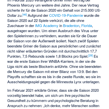
Phoenix Mercury um weitere drei Jahre. Der neue Vertrag
sicherte ihr für die Saison 2020 ein Gehalt von 215.000 US-
[46]
Dollar zu.
Aufgrund der
COVID-19-Pandemie
wurde die
Saison 2020 auf 22 Spiele verkürzt, die alle ohne
Zuschauer in der
IMG Academy
in
Bradenton
,
Florida
,
ausgetragen wurden. Um einen Ausbruch des Virus unter
den Spielerinnen zu verhindern, wurden sie für die Dauer
der Saison von der Außenwelt isoliert. Nach zwölf Spielen
beendete Griner die Saison aus persönlichen und zunächst
nicht näher erläuterten Gründen mit durchschnittlich 17,7
[29]
Punkten, 7,5 Rebounds sowie 1,8 Blocks pro Spiel.
Es
war die erste Saison ihrer WNBA-Karriere, in der sie die
Liga nicht als beste Blockerin anführte. Ohne sie beendeten
die Mercury die Saison mit einer Bilanz von 13:9. Bei den
Playoffs schafften sie es bis in die zweite Runde, wo sie im
Ausscheidungsspiel gegen die Minnesota Lynx unterlagen.
Im Februar 2021 erklärte Griner, dass sie die Saison 2020
vorzeitig beendet habe, um sich um ihre psychische
Gesundheit zu kümmern und psychologische Beratung in
Anspruch zu nehmen: „Ich denke, mehr Menschen sollten