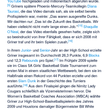
YouTube
hochgeladen und millionenfach abgerufen wurde.
[5]
Griners spätere Phoenix-Mercury-Teamkollegin
Diana
Taurasi
, die das Video damals sah, als sie selbst bereits
Profispielerin war, meinte: „Das waren ausgereifte Dunks.
Wir dachten nur: ‚Das ist die Zukunft des Basketballs. Wir
[15]
haben vielleicht nicht mehr lange einen Job.‘“
Shaquille
O’Neal
, der das Video ebenfalls gesehen hatte, zeigte sich
so beeindruckt von ihrer Fähigkeit, dass er sich 2008 mit
[16]
Griner traf und ihr beim Spielen zusah.
In ihrem
Junior
- und
Senior
-Jahr an der High School erzielte
Griner insgesamt im Durchschnitt 26,3 Punkte, 6,9
Blocks
[17]
und 12,3
Rebounds
pro Spiel.
Im Frühjahr 2009 spielte
sie im Class 5A Girls’ Basketball State Tournament zum
ersten Mal in einem staatlichen Wettbewerb, bei dem sie im
Halbfinale einen Rekord von 44 Punkten erzielte und den
ersten
Slam Dunk
in der Geschichte des Turniers
[18]
ausführte.
Aus dem Finalspiel gingen die Nimitz Lady
Cougars schließlich als Vizemeisterinnen hervor. Die
Women’s Basketball Coaches Association (WBCA) wählte
Griner zur High-School-Basketballspielerin des Jahres
2009 und Houstons damaliger Bürgermeister
Bill White