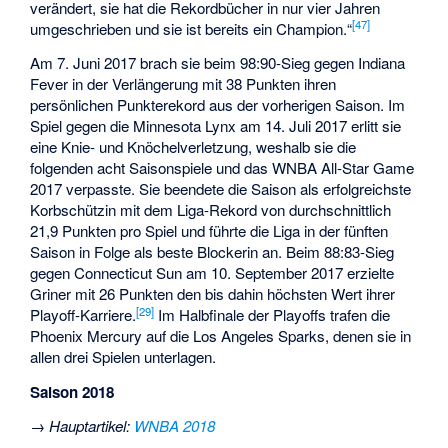
verändert, sie hat die Rekordbücher in nur vier Jahren
[47]
umgeschrieben und sie ist bereits ein Champion.“
Am 7. Juni 2017 brach sie beim 98:90-Sieg gegen Indiana
Fever in der Verlängerung mit 38 Punkten ihren
persönlichen Punkterekord aus der vorherigen Saison. Im
Spiel gegen die Minnesota Lynx am 14. Juli 2017 erlitt sie
eine Knie- und Knöchelverletzung, weshalb sie die
folgenden acht Saisonspiele und das WNBA All-Star Game
2017 verpasste. Sie beendete die Saison als erfolgreichste
Korbschützin mit dem Liga-Rekord von durchschnittlich
21,9 Punkten pro Spiel und führte die Liga in der fünften
Saison in Folge als beste Blockerin an. Beim 88:83-Sieg
gegen Connecticut Sun am 10. September 2017 erzielte
Griner mit 26 Punkten den bis dahin höchsten Wert ihrer
[29]
Playoff-Karriere.
Im Halbfinale der Playoffs trafen die
Phoenix Mercury auf die Los Angeles Sparks, denen sie in
allen drei Spielen unterlagen.
Saison 2018
→
Hauptartikel
:
WNBA 2018