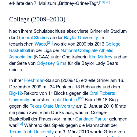
[19]
[20]
erklärte den 7. Mai zum „Brittney-Griner-Tag“.
College (2009–2013)
Nach ihrem Schulabschluss absolvierte Griner ein Studium
der
General Studies
an der
Baylor University
im
[21]
texanischen
Waco
,
wo sie von 2009 bis 2013
College-
Basketball
in der Liga der
National Collegiate Athletic
Association
(NCAA) unter Cheftrainerin
Kim Mulkey
und an
der Seite von
Odyssey Sims
für die Baylor Lady Bears
spielte.
In ihrer
Freshman
-Saison (2009/10) erzielte Griner am 16.
Dezember 2009 mit 34 Punkten, 13 Rebounds und dem
Big-12
-Rekord von 11 Blocks gegen die
Oral Roberts
[22]
University
ihr erstes
Triple-Double
.
Beim 99:18-Sieg
gegen die
Texas State University
am 2. Januar 2010 führte
sie gleich zwei Slam Dunks aus, was im College-
Basketball der Frauen vor ihr nur
Candace Parker
gelungen
[23]
war.
Während des Spiels gegen die Mannschaft der
Texas Tech University
am 3. März 2010 wurde Griner von