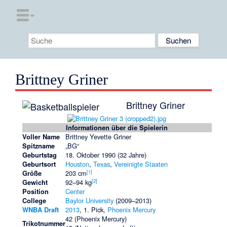
Brittney Griner
Brittney Griner
Informationen über die Spielerin
Voller Name
Brittney Yevette Griner
Spitzname
„BG“
Geburtstag
18. Oktober 1990 (32 Jahre)
Geburtsort
Houston
,
Texas
,
Vereinigte Staaten
[1]
Größe
203 cm
[2]
Gewicht
92–94 kg
Position
Center
College
Baylor University
(2009–2013)
WNBA Draft
2013
, 1. Pick,
Phoenix Mercury
42 (Phoenix Mercury)
Trikotnummer