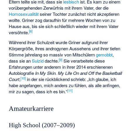
Eltern teilte sie mit, dass sie
lesbisch
ist. Es kam zu einem
vorübergehenden Zerwürfnis mit ihrem Vater, der die
Homosexualität
seiner Tochter zunächst nicht akzeptieren
wollte. Griner zog daraufhin für mehrere Wochen von zu
Hause aus, bis sie sich schließlich wieder mit ihrem Vater
[6]
versöhnte.
Während ihrer Schulzeit wurde Griner aufgrund ihrer
Körpergröße, ihres androgynen Aussehens und ihrer tiefen
Stimme jahrelang so massiv von Mitschülern
gemobbt
,
[9]
dass sie an
Suizid
dachte.
Sie verarbeitete diese
Erfahrungen unter anderem in ihrer 2014 erschienenen
Autobiografie
In My Skin. My Life On and Off the Basketball
[10]
Court
,
in der sie rückblickend schrieb: „Ich glaube, ich
habe angefangen, mich anders zu fühlen, als alle anfingen,
[11]
mir zu sagen, dass ich es bin.“
Amateurkarriere
High School (2007–2009)