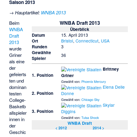
Saison 2013
→
Hauptartikel
:
WNBA 2013
WNBA Draft 2013
Beim
WNBA
Überblick
15. April 2013
Datum
Draft
Bristol
,
Connecticut
,
USA
Ort
2013
3
Runden
wurde
Gewählte
Griner
36
Spieler
als eine
der
Brittney
gefeierts
1. Position
Griner
ten und
Gewählt von:
Phoenix Mercury
dominan
Elena Delle
Donne
testen
2. Position
College-
Gewählt von:
Chicago Sky
Skylar
Basketb
Diggins
3. Position
allspieler
Gewählt von:
Tulsa Shock
innen in
WNBA Draft
der
< 2012
2014 >
Geschic