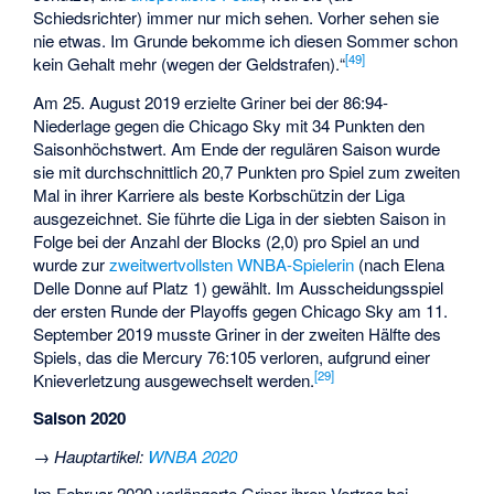
Schiedsrichter) immer nur mich sehen. Vorher sehen sie
nie etwas. Im Grunde bekomme ich diesen Sommer schon
[49]
kein Gehalt mehr (wegen der Geldstrafen).“
Am 25. August 2019 erzielte Griner bei der 86:94-
Niederlage gegen die Chicago Sky mit 34 Punkten den
Saisonhöchstwert. Am Ende der regulären Saison wurde
sie mit durchschnittlich 20,7 Punkten pro Spiel zum zweiten
Mal in ihrer Karriere als beste Korbschützin der Liga
ausgezeichnet. Sie führte die Liga in der siebten Saison in
Folge bei der Anzahl der Blocks (2,0) pro Spiel an und
wurde zur
zweitwertvollsten WNBA-Spielerin
(nach Elena
Delle Donne auf Platz 1) gewählt. Im Ausscheidungsspiel
der ersten Runde der Playoffs gegen Chicago Sky am 11.
September 2019 musste Griner in der zweiten Hälfte des
Spiels, das die Mercury 76:105 verloren, aufgrund einer
[29]
Knieverletzung ausgewechselt werden.
Saison 2020
→
Hauptartikel
:
WNBA 2020
Im Februar 2020 verlängerte Griner ihren Vertrag bei