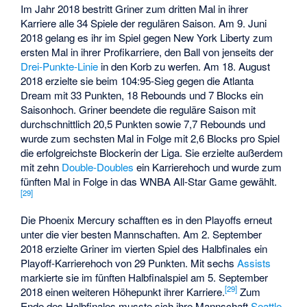
Im Jahr 2018 bestritt Griner zum dritten Mal in ihrer
Karriere alle 34 Spiele der regulären Saison. Am 9. Juni
2018 gelang es ihr im Spiel gegen New York Liberty zum
ersten Mal in ihrer Profikarriere, den Ball von jenseits der
Drei-Punkte-Linie
in den Korb zu werfen. Am 18. August
2018 erzielte sie beim 104:95-Sieg gegen die Atlanta
Dream mit 33 Punkten, 18 Rebounds und 7 Blocks ein
Saisonhoch. Griner beendete die reguläre Saison mit
durchschnittlich 20,5 Punkten sowie 7,7 Rebounds und
wurde zum sechsten Mal in Folge mit 2,6 Blocks pro Spiel
die erfolgreichste Blockerin der Liga. Sie erzielte außerdem
mit zehn
Double-Doubles
ein Karrierehoch und wurde zum
fünften Mal in Folge in das WNBA All-Star Game gewählt.
[29]
Die Phoenix Mercury schafften es in den Playoffs erneut
unter die vier besten Mannschaften. Am 2. September
2018 erzielte Griner im vierten Spiel des Halbfinales ein
Playoff-Karrierehoch von 29 Punkten. Mit sechs
Assists
markierte sie im fünften Halbfinalspiel am 5. September
[29]
2018 einen weiteren Höhepunkt ihrer Karriere.
Zum
Ende des Halbfinales musste sich ihre Mannschaft
Seattle