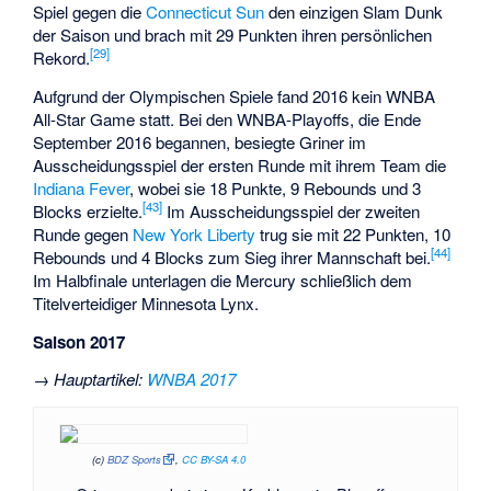
Spiel gegen die
Connecticut Sun
den einzigen Slam Dunk
der Saison und brach mit 29 Punkten ihren persönlichen
[29]
Rekord.
Aufgrund der Olympischen Spiele fand 2016 kein WNBA
All-Star Game statt. Bei den WNBA-Playoffs, die Ende
September 2016 begannen, besiegte Griner im
Ausscheidungsspiel der ersten Runde mit ihrem Team die
Indiana Fever
, wobei sie 18 Punkte, 9 Rebounds und 3
[43]
Blocks erzielte.
Im Ausscheidungsspiel der zweiten
Runde gegen
New York Liberty
trug sie mit 22 Punkten, 10
[44]
Rebounds und 4 Blocks zum Sieg ihrer Mannschaft bei.
Im Halbfinale unterlagen die Mercury schließlich dem
Titelverteidiger Minnesota Lynx.
Saison 2017
→
Hauptartikel
:
WNBA 2017
(c)
BDZ Sports
,
CC BY-SA 4.0