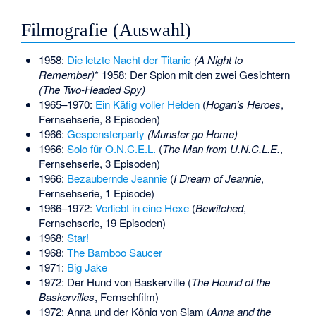
Filmografie (Auswahl)
1958:
Die letzte Nacht der Titanic
(A Night to
Remember)
* 1958: Der Spion mit den zwei Gesichtern
(The Two-Headed Spy)
1965–1970:
Ein Käfig voller Helden
(
Hogan’s Heroes
,
Fernsehserie, 8 Episoden)
1966:
Gespensterparty
(Munster go Home)
1966:
Solo für O.N.C.E.L.
(
The Man from U.N.C.L.E.
,
Fernsehserie, 3 Episoden)
1966:
Bezaubernde Jeannie
(
I Dream of Jeannie
,
Fernsehserie, 1 Episode)
1966–1972:
Verliebt in eine Hexe
(
Bewitched
,
Fernsehserie, 19 Episoden)
1968:
Star!
1968:
The Bamboo Saucer
1971:
Big Jake
1972: Der Hund von Baskerville (
The Hound of the
Baskervilles
, Fernsehfilm)
1972: Anna und der König von Siam (
Anna and the