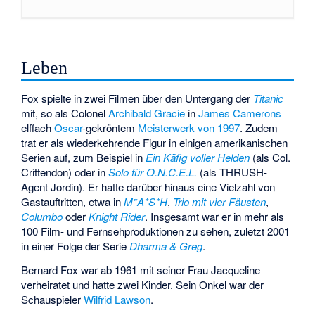
Leben
Fox spielte in zwei Filmen über den Untergang der
Titanic
mit, so als Colonel
Archibald Gracie
in
James Camerons
elffach
Oscar
-gekröntem
Meisterwerk von 1997
. Zudem
trat er als wiederkehrende Figur in einigen amerikanischen
Serien auf, zum Beispiel in
Ein Käfig voller Helden
(als Col.
Crittendon) oder in
Solo für O.N.C.E.L.
(als THRUSH-
Agent Jordin). Er hatte darüber hinaus eine Vielzahl von
Gastauftritten, etwa in
M*A*S*H
,
Trio mit vier Fäusten
,
Columbo
oder
Knight Rider
. Insgesamt war er in mehr als
100 Film- und Fernsehproduktionen zu sehen, zuletzt 2001
in einer Folge der Serie
Dharma & Greg
.
Bernard Fox war ab 1961 mit seiner Frau Jacqueline
verheiratet und hatte zwei Kinder. Sein Onkel war der
Schauspieler
Wilfrid Lawson
.