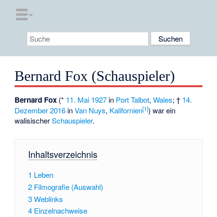
Bernard Fox (Schauspieler)
Bernard Fox
(*
11. Mai
1927
in
Port Talbot
,
Wales
; †
14.
[
1
]
Dezember
2016
in
Van Nuys
,
Kalifornien
) war ein
walisischer
Schauspieler
.
Inhaltsverzeichnis
1
Leben
2
Filmografie (Auswahl)
3
Weblinks
4
Einzelnachweise