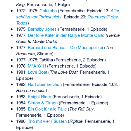
King
, Fernsehserie, 1 Folge)
1972, 1975:
Columbo
(Fernsehreihe, Episode 13:
Alter
schützt vor Torheit nicht
; Episode 29:
Traumschiff des
Todes
)
1975:
Barnaby Jones
(Fernsehserie, 1 Episode)
1977:
Der tolle Käfer in der Rallye Monte Carlo
(Herbie
Goes to Monte Carlo)
1977:
Bernard und Bianca – Die Mäusepolizei
(
The
Rescuers
, Stimme)
1977–1978: Tabitha (Fernsehserie, 2 Episoden)
1978:
M*A*S*H
(Fernsehserie, 1 Episode)
1981:
Love Boat
(
The Love Boat
, Fernsehserie, 1
Episode)
1982:
Hart aber herzlich
(Fernsehserie, Episode 4.03:
Rien ne va plus)
1983:
Knight Rider
(Fernsehserie, 1 Episode)
1984:
Simon & Simon
(Fernsehserie, 1 Episode)
1985:
Ein Colt für alle Fälle
(
The Fall Guy
,
Fernsehserie, 1 Episode)
1986:
Trio mit vier Fäusten
(
Riptide
, Fernsehserie, 1
Episode)