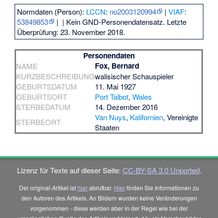
Normdaten (Person):
LCCN
:
no2003120994
|
VIAF
:
53849853
|
| Kein GND-Personendatensatz. Letzte
Überprüfung: 23. November 2018.
Personendaten
Fox, Bernard
NAME
KURZBESCHREIBUNG
walisischer Schauspieler
GEBURTSDATUM
11. Mai 1927
GEBURTSORT
Port Talbot
,
Wales
STERBEDATUM
14. Dezember 2016
Van Nuys
,
Kalifornien
, Vereinigte
STERBEORT
Staaten
Lizenz für Texte auf dieser Seite:
CC-BY-SA 3.0 Unported
.
Der original-Artikel ist
hier
abrufbar.
Hier
finden Sie Informationen zu
den Autoren des Artikels. An Bildern wurden keine Veränderungen
vorgenommen - diese werden aber in der Regel wie bei der