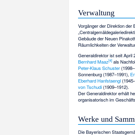
Verwaltung
Vorgänger der Direktion der
„Centralgemäldegaleriedirek
Gebäude der Neuen Pinakoth
Räumlichkeiten der Verwaltu
Generaldirektor ist seit Apri
[
4
]
Bernhard Maaz
als Nachfo
Peter-Klaus Schuster
(1998–
Sonnenburg
(1987–1991),
Er
Eberhard Hanfstaengl
(1945
von Tschudi
(1909–1912).
Der Generaldirektor erhält 
organisatorisch im Geschäft
Werke und Samm
Die Bayerischen Staatsgem