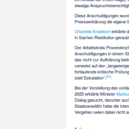
etwaige Anspruchsberechtigte
Diese Anschuldigungen wurde
Presseerklärung die eigene S
Charlotte Knobloch
erklärte 
in Sachen Restitution geraubt
Der Arbeitskreis Provenienzf
Anschuldigungen in einem St
das nicht zur Aufklärung bei
verweist auf den „langwierig
fortlaufende kritische Prüfu
[
21
]
statt Eskalation“.
Bei der Vorstellung des vo
2025 erklärte Minister
Marku
Dialog gesucht, darunter auc
Staatsanwältin habe die inte
Vergehen seien dabei nicht