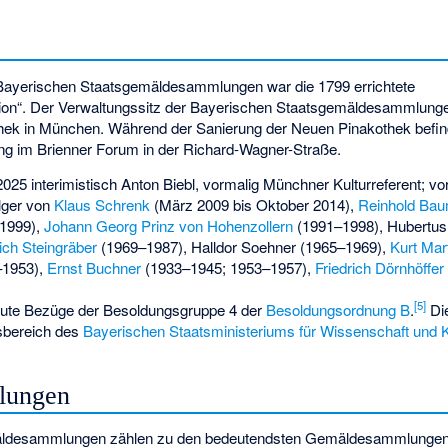
 Bayerischen Staatsgemäldesammlungen war die 1799 errichtete
tion“. Der Verwaltungssitz der Bayerischen Staatsgemäldesammlunge
ek in München. Während der Sanierung der Neuen Pinakothek befind
ng im Brienner Forum in der Richard-Wagner-Straße.
l 2025 interimistisch Anton Biebl, vormalig Münchner Kulturreferent; vo
lger von
Klaus Schrenk
(März 2009 bis Oktober 2014),
Reinhold Bau
1999),
Johann Georg Prinz von Hohenzollern
(1991–1998),
Hubertus
ich Steingräber
(1969–1987),
Halldor Soehner
(1965–1969),
Kurt Mar
–1953),
Ernst Buchner
(1933–1945; 1953–1957),
Friedrich Dörnhöffer
[
5
]
heute Bezüge der Besoldungsgruppe 4 der
Besoldungsordnung B
.
Die
sbereich des
Bayerischen Staatsministeriums für Wissenschaft und 
lungen
äldesammlungen zählen zu den bedeutendsten Gemäldesammlungen w