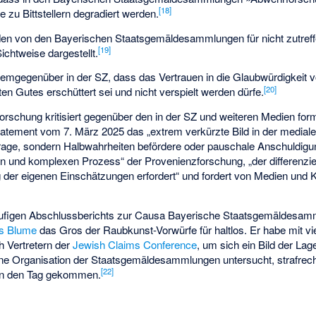
[
18
]
 zu Bittstellern degradiert werden.
n von den Bayerischen Staatsgemäldesammlungen für nicht zutreffen
[
19
]
ichtweise dargestellt.
demgegenüber in der SZ, dass das Vertrauen in die Glaubwürdigkeit 
[
20
]
en Gutes erschüttert sei und nicht verspielt werden dürfe.
orschung kritisiert gegenüber den in der SZ und weiteren Medien form
atement vom 7. März 2025 das „extrem verkürzte Bild in der medialen
trage, sondern Halbwahrheiten befördere oder pauschale Anschuldigu
en und komplexen Prozess“ der Provenienzforschung, „der differenzi
ng der eigenen Einschätzungen erfordert“ und fordert von Medien und K
rläufigen Abschlussberichts zur Causa Bayerische Staatsgemäldes
s Blume
das Gros der Raubkunst-Vorwürfe für haltlos. Er habe mit vi
h Vertretern der
Jewish Claims Conference
, um sich ein Bild der La
rne Organisation der Staatsgemäldesammlungen untersucht, strafrecht
[
22
]
 an den Tag gekommen.