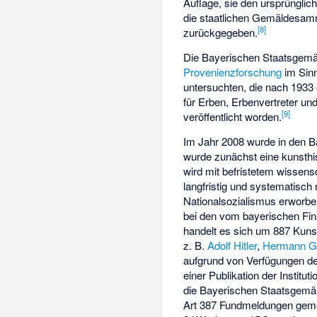
Auflage, sie den ursprünglic
die staatlichen Gemäldesamm
[
8
]
zurückgegeben.
Die Bayerischen Staatsgemäl
Provenienzforschung
im Sin
untersuchten, die nach 1933
für Erben, Erbenvertreter u
[
9
]
veröffentlicht worden.
Im Jahr 2008 wurde in den 
wurde zunächst eine kunsthis
wird mit befristetem wissens
langfristig und systematisch
Nationalsozialismus erworbe
bei den vom bayerischen Fin
handelt es sich um 887 Kuns
z. B.
Adolf Hitler
,
Hermann G
aufgrund von Verfügungen de
einer Publikation der Instit
die Bayerischen Staatsgemä
Art 387 Fundmeldungen geme