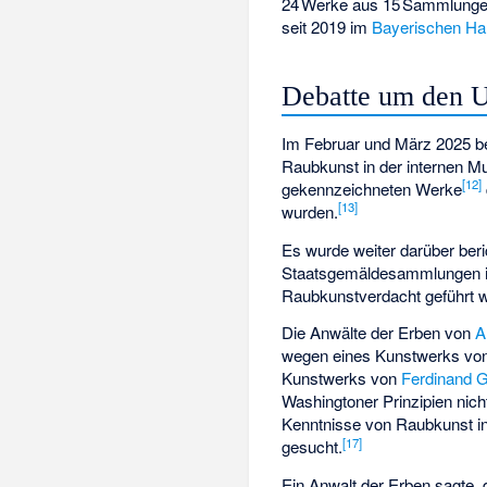
24 Werke aus 15 Sammlungen
seit 2019 im
Bayerischen Ha
Debatte um den 
Im Februar und März 2025 be
Raubkunst in der internen 
[
12
]
gekennzeichneten Werke
[
13
]
wurden.
Es wurde weiter darüber beri
Staatsgemäldesammlungen in
Raubkunstverdacht geführt 
Die Anwälte der Erben von
A
wegen eines Kunstwerks vo
Kunstwerks von
Ferdinand 
Washingtoner Prinzipien nich
Kenntnisse von Raubkunst in
[
17
]
gesucht.
Ein Anwalt der Erben sagte