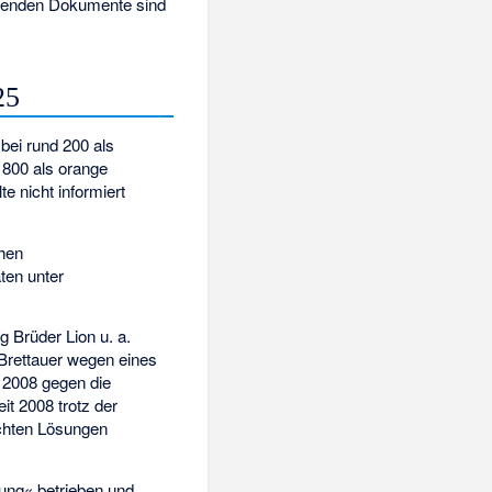
ffenden Dokumente sind
25
 bei rund 200 als
800 als orange
e nicht informiert
chen
ten unter
g Brüder Lion u. a.
Brettauer wegen eines
t 2008 gegen die
it 2008 trotz der
echten Lösungen
ung« betrieben und