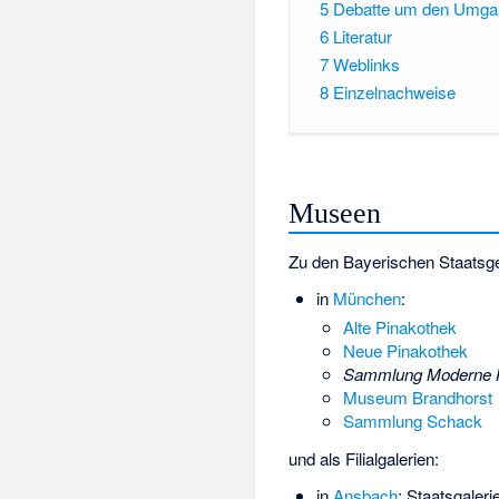
5
Debatte um den Umgan
6
Literatur
7
Weblinks
8
Einzelnachweise
Museen
Zu den Bayerischen Staats
in
München
:
Alte Pinakothek
Neue Pinakothek
Sammlung Moderne 
Museum Brandhorst
Sammlung Schack
und als Filialgalerien:
in
Ansbach
:
Staatsgaleri