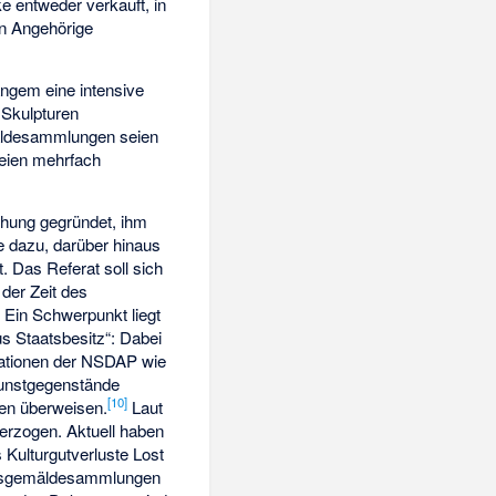
e entweder verkauft, in
en Angehörige
ngem eine intensive
 Skulpturen
mäldesammlungen seien
seien mehrfach
hung gegründet, ihm
le dazu, darüber hinaus
t. Das Referat soll sich
 der Zeit des
 Ein Schwerpunkt liegt
s Staatsbesitz“: Dabei
sationen der NSDAP wie
Kunstgegenstände
[
10
]
gen überweisen.
Laut
terzogen. Aktuell haben
Kulturgutverluste Lost
aatsgemäldesammlungen