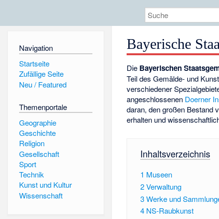
Bayerische St
Navigation
Startseite
Die
Bayerischen Staatsg
Zufällige Seite
Teil des Gemälde- und Kuns
Neu / Featured
verschiedener Spezialgebiet
angeschlossenen
Doerner In
Themenportale
daran, den großen Bestand v
erhalten und wissenschaftlic
Geographie
Geschichte
Religion
Inhaltsverzeichnis
Gesellschaft
Sport
1
Museen
Technik
Kunst und Kultur
2
Verwaltung
Wissenschaft
3
Werke und Sammlung
4
NS-Raubkunst