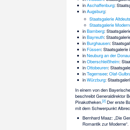
in
Aschaffenburg
:
Staats
in
Augsburg
:
Staatsgalerie Altdeut
Staatsgalerie Modern
in
Bamberg
:
Staatsgaler
in
Bayreuth
:
Staatsgaler
in
Burghausen
:
Staatsgal
in
Füssen
: Staatsgalerie
in
Neuburg an der Donau
in
Oberschleißheim
:
Staa
in
Ottobeuren
: Staatsgale
in
Tegernsee
:
Olaf-Gulb
in
Würzburg
:
Staatsgaler
In einem von den Bayerisc
beschreibt Generaldirektor
[
2
]
Pinakotheken.
Der erste Ba
mit dem Schwerpunkt Albrec
Bernhard Maaz: „Die Gem
Romantik zur Moderne“.