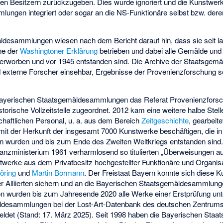
hen Besitzern zurückzugeben. Dies wurde ignoriert und die Kunstwerk
lungen integriert oder sogar an die NS-Funktionäre selbst bzw. der
desammlungen wiesen nach dem Bericht darauf hin, dass sie seit la
ne der
Washingtoner Erklärung
betrieben und dabei alle Gemälde und
 erworben und vor 1945 entstanden sind. Die Archive der Staatsge
nd externe Forscher einsehbar, Ergebnisse der Provenienzforschung 
Bayerischen Staatsgemäldesammlungen das Referat Provenienzforsc
torische Vollzeitstelle zugeordnet. 2012 kam eine weitere halbe Stel
chaftlichen Personal, u. a. aus dem Bereich
Zeitgeschichte
, gearbeite
 mit der Herkunft der insgesamt 7000 Kunstwerke beschäftigen, die in
n wurden und bis zum Ende des Zweiten Weltkriegs entstanden sind.
anzministerium 1961 verharmlosend so titulierten „Überweisungen au
twerke aus dem Privatbesitz hochgestellter Funktionäre und Organi
öring
und
Martin Bormann
. Der Freistaat Bayern konnte sich diese 
r Alliierten sichern und an die Bayerischen Staatsgemäldesammlun
ution wurden bis zum Jahresende 2020 alle Werke einer Erstprüfung un
ldesammlungen bei der Lost-Art-Datenbank des deutschen Zentrums 
ldet (Stand: 17. März 2025). Seit 1998 haben die Bayerischen St