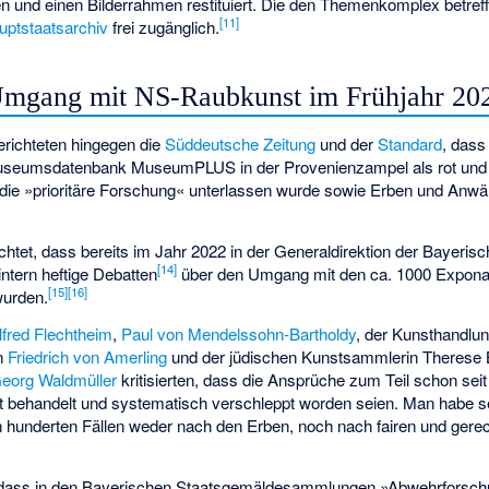
 und einen Bilderrahmen restituiert. Die den Themenkomplex betre
[
11
]
uptstaatsarchiv
frei zugänglich.
Umgang mit NS-Raubkunst im Frühjahr 20
richteten hingegen die
Süddeutsche Zeitung
und der
Standard
, dass
Museumsdatenbank MuseumPLUS in der Provenienzampel als rot und 
die »prioritäre Forschung« unterlassen wurde sowie Erben und Anwält
chtet, dass bereits im Jahr 2022 in der Generaldirektion der Bayeris
[
14
]
tern heftige Debatten
über den Umgang mit den ca. 1000 Expona
[
15
]
[
16
]
wurden.
lfred Flechtheim
,
Paul von Mendelssohn-Bartholdy
, der Kunsthandlun
n
Friedrich von Amerling
und der jüdischen Kunstsammlerin Therese 
Georg Waldmüller
kritisierten, dass die Ansprüche zum Teil schon sei
t behandelt und systematisch verschleppt worden seien. Man habe se
 hunderten Fällen weder nach den Erben, noch nach fairen und ger
, dass in den Bayerischen Staatsgemäldesammlungen »Abwehrforsch