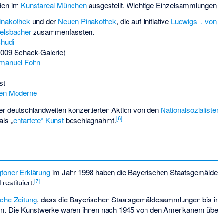
den im
Kunstareal München
ausgestellt. Wichtige Einzelsammlungen 
inakothek
und der
Neuen Pinakothek
, die auf Initiative
Ludwigs I. von
telsbacher
zusammenfassten.
hudi
2009 Schack-Galerie)
manuel Fohn
st
hen Moderne
r deutschlandweiten konzertierten Aktion von den
Nationalsozialiste
[
6
]
als „
entartete“ Kunst
beschlagnahmt.
toner Erklärung
im Jahr 1998 haben die Bayerischen Staatsgemäl
[
7
]
restituiert.
che Zeitung
, dass die Bayerischen Staatsgemäldesammlungen bis in 
en. Die Kunstwerke waren ihnen nach 1945 von den Amerikanern übe