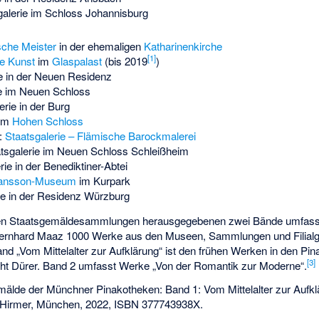
galerie im Schloss Johannisburg
sche Meister
in der ehemaligen
Katharinenkirche
[
1
]
e Kunst
im
Glaspalast
(bis 2019
)
ie in der Neuen Residenz
ie im Neuen Schloss
erie in der Burg
 im
Hohen Schloss
:
Staatsgalerie – Flämische Barockmalerei
tsgalerie im Neuen Schloss Schleißheim
rie in der Benediktiner-Abtei
ransson-Museum
im Kurpark
ie in der Residenz Würzburg
hen Staatsgemäldesammlungen herausgegebenen zwei Bände umfass
 Bernhard Maaz 1000 Werke aus den Museen, Sammlungen und Filialga
nd „Vom Mittelalter zur Aufklärung“ ist den frühen Werken in den Pi
[
3
]
ht Dürer. Band 2 umfasst Werke „Von der Romantik zur Moderne“.
älde der Münchner Pinakotheken: Band 1: Vom Mittelalter zur Aufkl
 Hirmer, München, 2022,
ISBN 377743938X
.