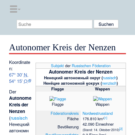
Autonomer Kreis der Nenzen
Koordinate
Subjekt
der
Russischen Föderation
n:
Autonomer Kreis der Nenzen
67° 30′
N
,
Ненецкий автономный округ
(
russisch
)
54° 15′
O
Ненёцие автономной ӈокрук
(
nenzisch
)
Flagge
Wappen
Der
Autonome
Flagge
Wappen
Kreis der
Nenzen
Föderationskreis
Nordwestrussland
(
russisch
[
1
]
Fläche
176.810 km²
Ненецкий
42.090 Einwohner
Bevölkerung
[
2
]
автономн
(Stand: 14. Oktober 2010)
Bevölkerungsdichte
0,2 Einw./km²