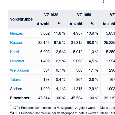
)
VZ 1939
VZ 1959
VZ
Volksgruppe
Anzahl
%
Anzahl
%
Anzah
Nenzen
5.602
11,8 %
4.957
10,9 %
5.85
Russen
32.146
67,5 %
31.312
68,8 %
25.22
Komi
6.003
12,6 %
5.012
11,0 %
5.35
Ukrainer
1.402
2,9 %
2.068
4,5 %
1.22
Weißrussen
334
0,7 %
506
1,1 %
29
Tataren
198
0,4 %
364
0,8 %
16
Andere
1.929
4,1 %
1.315
2,9 %
1.00
Einwohner
47.614
100 %
45.534
100 %
39.11
1
1.791 Personen konnten keiner Volksgruppe zugeteilt werden. Diese Leute
2
4.031 Personen konnten keiner Volksgruppe zugeteilt werden. Diese Leute