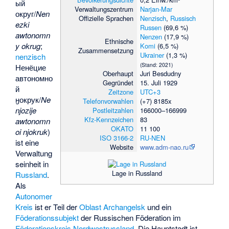
ый
Verwaltungszentrum
Narjan-Mar
округ
/
Nen
Offizielle Sprachen
Nenzisch
,
Russisch
ezki
Russen
(69,6 %)
awtonomn
Nenzen
(17,9 %)
Ethnische
y okrug
;
Komi
(6,5 %)
Zusammensetzung
Ukrainer
(1,3 %)
nenzisch
(Stand: 2021)
Ненёцие
Oberhaupt
Juri Besdudny
автономно
Gegründet
15. Juli 1929
й
Zeitzone
UTC+3
ӈокрук
/
Ne
Telefonvorwahlen
(+7) 8185x
njozije
Postleitzahlen
166000–166999
Kfz-Kennzeichen
83
awtonomn
OKATO
11 100
oi njokruk
)
ISO 3166-2
RU-NEN
ist eine
Website
www.adm-nao.ru
Verwaltung
seinheit in
Lage in Russland
Russland
.
Als
Autonomer
Kreis
ist er Teil der
Oblast Archangelsk
und ein
Föderationssubjekt
der Russischen Föderation im
Föderationskreis Nordwestrussland
. Die Hauptstadt ist