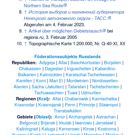
Northern Sea Route
↑
История выборов и назначений губернатора
Ненецкого автономного округа - ТАСС.
Abgerufen am 4. Februar 2023
.
↑
Artikel über möglichen Gebietstausch
bei
regions.ru
, 3. Februar 2005
↑
Topographische Karte 1:200.000, Nr. Q-40-XI, XII
Föderationssubjekte
Russlands
Adygeja
|
Altai
|
Baschkortostan
|
Burjatien
|
Republiken:
Chakassien
|
Dagestan
|
Inguschetien
|
Kabardino-
Balkarien
|
Kalmückien
|
Karatschai-Tscherkessien
|
Karelien
|
Komi
|
Mari El
|
Mordwinien
|
Nordossetien-
Alanien
|
Sacha (Jakutien)
|
Tatarstan
|
Tschetschenien
|
Tschuwaschien
|
Tuwa
|
Udmurtien
Altai
|
Chabarowsk
|
Kamtschatka
|
Regionen (
Krai
):
Krasnodar
|
Krasnojarsk
|
Perm
|
Primorje
|
Stawropol
|
Transbaikalien
Amur
|
Archangelsk
|
Astrachan
|
Gebiete (
Oblast
):
Belgorod
|
Brjansk
|
Irkutsk
|
Iwanowo
|
Jaroslawl
|
Kaliningrad
|
Kaluga
|
Kemerowo
|
Kirow
|
Kostroma
|
Kurgan
|
Kursk
|
Leningrad
|
Lipezk
|
Magadan
|
Moskau
|