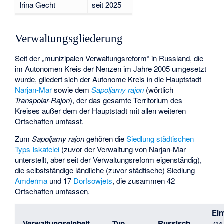
Irina Gecht
seit 2025
Verwaltungsgliederung
Seit der „munizipalen Verwaltungsreform“ in Russland, die
im Autonomen Kreis der Nenzen im Jahre 2005 umgesetzt
wurde, gliedert sich der Autonome Kreis in die Hauptstadt
Narjan-Mar
sowie dem
Sapoljarny rajon
(wörtlich
Transpolar-Rajon
), der das gesamte Territorium des
Kreises außer dem der Hauptstadt mit allen weiteren
Ortschaften umfasst.
Zum
Sapoljarny rajon
gehören die
Siedlung städtischen
Typs
Iskatelei
(zuvor der Verwaltung von Narjan-Mar
unterstellt, aber seit der Verwaltungsreform eigenständig),
die selbstständige ländliche (zuvor städtische) Siedlung
Amderma
und 17
Dorfsowjets
, die zusammen 42
Ortschaften umfassen.
Ei
Verwaltungseinheit
Typ
Russisch