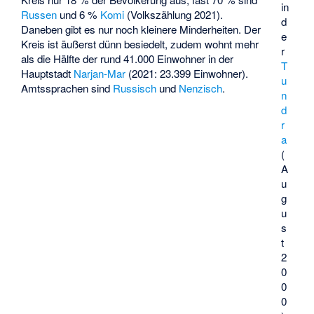
in
Russen
und 6 %
Komi
(Volkszählung 2021).
d
Daneben gibt es nur noch kleinere Minderheiten. Der
e
Kreis ist äußerst dünn besiedelt, zudem wohnt mehr
r
als die Hälfte der rund 41.000 Einwohner in der
T
Hauptstadt
Narjan-Mar
(2021: 23.399 Einwohner).
u
Amtssprachen sind
Russisch
und
Nenzisch
.
n
d
r
a
(
A
u
g
u
s
t
2
0
0
0