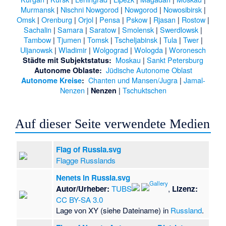
Murmansk
|
Nischni Nowgorod
|
Nowgorod
|
Nowosibirsk
|
Omsk
|
Orenburg
|
Orjol
|
Pensa
|
Pskow
|
Rjasan
|
Rostow
|
Sachalin
|
Samara
|
Saratow
|
Smolensk
|
Swerdlowsk
|
Tambow
|
Tjumen
|
Tomsk
|
Tscheljabinsk
|
Tula
|
Twer
|
Uljanowsk
|
Wladimir
|
Wolgograd
|
Wologda
|
Woronesch
Moskau
|
Sankt Petersburg
Städte mit Subjektstatus:
Jüdische Autonome Oblast
Autonome Oblaste:
Chanten und Mansen/Jugra
|
Jamal-
Autonome Kreise
:
Nenzen
|
|
Tschuktschen
Nenzen
Auf dieser Seite verwendete Medien
Flag of Russia.svg
Flagge Russlands
Nenets in Russia.svg
Autor/Urheber:
TUBS
,
Lizenz:
CC BY-SA 3.0
Lage von XY (siehe Dateiname) in
Russland
.