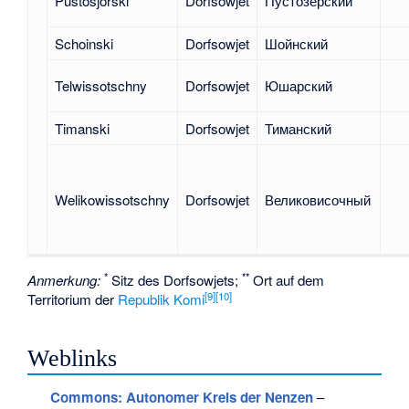
Pustosjorski
Dorfsowjet
Пустозёрский
Schoinski
Dorfsowjet
Шойнский
Telwissotschny
Dorfsowjet
Юшарский
Timanski
Dorfsowjet
Тиманский
Welikowissotschny
Dorfsowjet
Великовисочный
*
**
Anmerkung:
Sitz des Dorfsowjets;
Ort auf dem
[
9
]
[
10
]
Territorium der
Republik Komi
Weblinks
Commons
: Autonomer Kreis der Nenzen
–