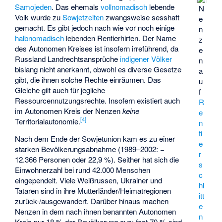
Samojeden
. Das ehemals
vollnomadisch
lebende
N
Volk wurde zu
Sowjetzeiten
zwangsweise sesshaft
e
gemacht. Es gibt jedoch nach wie vor noch einige
n
halbnomadisch
lebenden Rentierhirten. Der Name
z
des Autonomen Kreises ist insofern irreführend, da
e
Russland Landrechtsansprüche
indigener Völker
n
bislang nicht anerkannt, obwohl es diverse Gesetze
a
gibt, die ihnen solche Rechte einräumen. Das
u
Gleiche gilt auch für jegliche
f
Ressourcennutzungsrechte. Insofern existiert auch
R
im Autonomen Kreis der Nenzen
keine
e
[
4
]
Territorialautonomie
.
n
ti
Nach dem Ende der Sowjetunion kam es zu einer
e
starken Bevölkerungsabnahme (1989–2002: −
r
12.366 Personen oder 22,9 %). Seither hat sich die
s
Einwohnerzahl bei rund 42.000 Menschen
c
eingependelt. Viele Weißrussen, Ukrainer und
hl
Tataren sind in ihre Mutterländer/Heimatregionen
itt
zurück-/ausgewandert. Darüber hinaus machen
e
Nenzen in dem nach ihnen benannten Autonomen
n
Kreis nur 18 % der Bevölkerung aus; fast 70 % sind