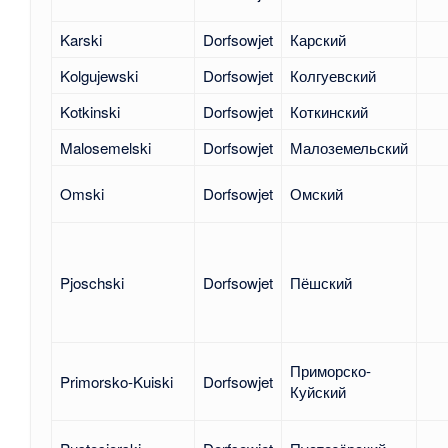
Karski
Dorfsowjet
Карский
Kolgujewski
Dorfsowjet
Колгуевский
Kotkinski
Dorfsowjet
Коткинский
Malosemelski
Dorfsowjet
Малоземельский
Omski
Dorfsowjet
Омский
Pjoschski
Dorfsowjet
Пёшский
Приморско-
Primorsko-Kuiski
Dorfsowjet
Куйский