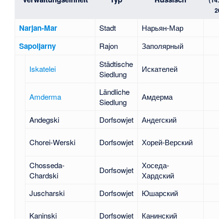
(14
2
Narjan-Mar
Stadt
Нарьян-Мар
Sapoljarny
Rajon
Заполярный
Städtische
Iskatelei
Искателей
Siedlung
Ländliche
Amderma
Амдерма
Siedlung
Andegski
Dorfsowjet
Андегский
Chorei-Werski
Dorfsowjet
Хорей-Верский
Chosseda-
Хоседа-
Dorfsowjet
Chardski
Хардский
Juscharski
Dorfsowjet
Юшарский
Kaninski
Dorfsowjet
Канинский