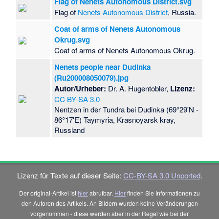
Flag of Nenets Autonomous District.svg
Flag of
Nenets Autonomous District
, Russia.
Coat of arms of Nenets Autonomous
Okrug.svg
Coat of arms of Nenets Autonomous Okrug.
Nenets people near Dudinka
(Ru200008050079).jpg
Autor/Urheber:
Dr. A. Hugentobler,
Lizenz:
CC BY-SA 3.0
Nentzen in der Tundra bei Dudinka (69°29'N -
86°17'E) Taymyria, Krasnoyarsk kray,
Russland
Lizenz für Texte auf dieser Seite:
CC-BY-SA 3.0 Unported
.
Der original-Artikel ist
hier
abrufbar.
Hier
finden Sie Informationen zu
den Autoren des Artikels. An Bildern wurden keine Veränderungen
vorgenommen - diese werden aber in der Regel wie bei der