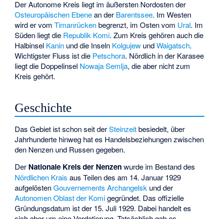
Der Autonome Kreis liegt im äußersten Nordosten der
Osteuropäischen Ebene
an der
Barentssee
. Im Westen
wird er vom
Timanrücken
begrenzt, im Osten vom
Ural
. Im
Süden liegt die
Republik Komi
. Zum Kreis gehören auch die
Halbinsel
Kanin
und die Inseln
Kolgujew
und
Waigatsch
.
Wichtigster Fluss ist die
Petschora
. Nördlich in der Karasee
liegt die Doppelinsel
Nowaja Semlja
, die aber nicht zum
Kreis gehört.
Geschichte
Das Gebiet ist schon seit der
Steinzeit
besiedelt, über
Jahrhunderte hinweg hat es Handelsbeziehungen zwischen
den Nenzen und Russen gegeben.
Der
Nationale Kreis der Nenzen
wurde im Bestand des
Nördlichen Krais
aus Teilen des am 14. Januar 1929
aufgelösten
Gouvernements Archangelsk
und der
Autonomen Oblast der Komi
gegründet. Das offizielle
Gründungsdatum ist der 15. Juli 1929. Dabei handelt es
sich aber um eine Vordatierung. Tatsächlich gab es