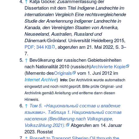
↑
Katja Göcke: Zusammenfassung der
Dissertation mit dem Titel
Indigene Landrechte im
internationalen Vergleich Eine rechtsvergleichende
Studie der Anerkennung indigener Landrechte in
Kanada, den Vereinigten Staaten von Amerika,
Neuseeland, Australien, Russland und
Dänemark/Grönland.
Universität Heidelberg 2015,
PDF; 344 KB
, abgerufen am 21. Mai 2022, S. 3–
7.
↑
Bevölkerung der russischen Gebietseinheiten
nach Nationalität 2010 (russisch)
Archivierte Kopie
(
Memento
des
Originals
vom 1. Juni 2012 im
Internet Archive
)
Info:
Der Archivlink wurde automatisch
eingesetzt und noch nicht geprüft. Bitte prüfe Original- und
Archivlink gemäß
Anleitung
und entferne dann diesen
Hinweis.
↑
Том 5. «Национальный состав и владение
языками». Таблица 1. Национальный состав
населения (Bevölkerung nach Volksgruppe,
Volkszählung 2021).
Abgerufen am 14. Januar
2023
.
Rosstat
↑
Rosneft to Transport Siberian Oil through the