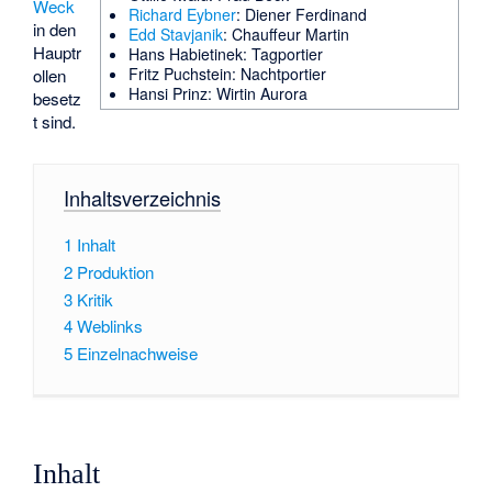
Weck
Richard Eybner
: Diener Ferdinand
in den
Edd Stavjanik
: Chauffeur Martin
Hauptr
Hans Habietinek
: Tagportier
Fritz Puchstein
: Nachtportier
ollen
Hansi Prinz
: Wirtin Aurora
besetz
t sind.
Inhaltsverzeichnis
1
Inhalt
2
Produktion
3
Kritik
4
Weblinks
5
Einzelnachweise
Inhalt