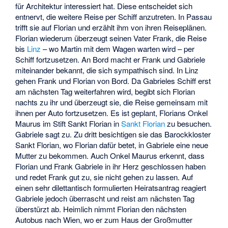
für Architektur interessiert hat. Diese entscheidet sich
entnervt, die weitere Reise per Schiff anzutreten. In Passau
trifft sie auf Florian und erzählt ihm von ihren Reiseplänen.
Florian wiederum überzeugt seinen Vater Frank, die Reise
bis
Linz
– wo Martin mit dem Wagen warten wird – per
Schiff fortzusetzen. An Bord macht er Frank und Gabriele
miteinander bekannt, die sich sympathisch sind. In Linz
gehen Frank und Florian von Bord. Da Gabrieles Schiff erst
am nächsten Tag weiterfahren wird, begibt sich Florian
nachts zu ihr und überzeugt sie, die Reise gemeinsam mit
ihnen per Auto fortzusetzen. Es ist geplant, Florians Onkel
Maurus im Stift Sankt Florian in
Sankt Florian
zu besuchen.
Gabriele sagt zu. Zu dritt besichtigen sie das Barockkloster
Sankt Florian, wo Florian dafür betet, in Gabriele eine neue
Mutter zu bekommen. Auch Onkel Maurus erkennt, dass
Florian und Frank Gabriele in ihr Herz geschlossen haben
und redet Frank gut zu, sie nicht gehen zu lassen. Auf
einen sehr dilettantisch formulierten Heiratsantrag reagiert
Gabriele jedoch überrascht und reist am nächsten Tag
überstürzt ab. Heimlich nimmt Florian den nächsten
Autobus nach Wien, wo er zum Haus der Großmutter