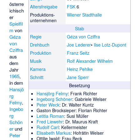
österre
Altersfreigabe
FSK
6
ichisch
Produktions­
Wiener Stadthalle
er
unternehmen
Spielfil
Stab
m
von
Géza
Regie
Géza von Cziffra
von
Drehbuch
Joe Lederer
Ilse Lotz-Dupont
Cziffra
Produktion
Franz Seitz
aus
Musik
Rolf Alexander Wilhelm
dem
Kamera
Heinz Pehlke
Jahr
1965
,
Schnitt
Jane Sperr
in dem
Besetzung
Hansjö
Hansjörg Felmy
: Frank Richter
rg
Ingeborg Schöner
: Gabriele Welser
Felmy
,
Peter Weck
: Dr. Walter Kuntz
Ingebo
Gaston Brocksieper
: Florian Richter
rg
Letitia Roman
: Susi Müller
Fred Liewehr
: Dr. Maurus Kraft
Schön
Rudolf Carl
: Kellermeister
er
und
Elisabeth Markus
: Hofrätin Welser
Peter
Ottilie Iwald
: Frau Beck