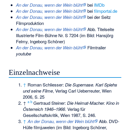
An der Donau, wenn der Wein blüht
bei
IMDb
An der Donau, wenn der Wein blüht
bei
filmportal.de
An der Donau, wenn der Wein blüht
bei der Seitz
Filmproduktion
An der Donau, wenn der Wein blüht
Abb. Titelseite
Illustrierte Film-Bühne Nr. S 7204 (im Bild: Hansjörg
Felmy, Ingeborg Schöner)
An der Donau, wenn der Wein blüht
Filmtrailer
youtube
Einzelnachweise
↑
Roman Schliesser:
Die Supernase. Karl Spiehs
und seine Filme
, Verlag Carl Ueberreuter, Wien
2006, S. 25
a
b
↑
Gertraud Steiner:
Die Heimat-Macher. Kino in
Österreich 1946–1966
. Verlag für
Gesellschaftskritik, Wien 1987, S. 246.
↑
An der Donau, wenn der Wein blüht
Abb. DVD-
Hülle filmjuwelen (im Bild: Ingeborg Schöner,