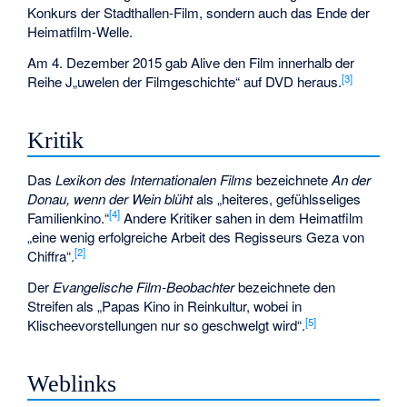
Konkurs der Stadthallen-Film, sondern auch das Ende der
Heimatfilm-Welle.
Am 4. Dezember 2015 gab Alive den Film innerhalb der
[
3
]
Reihe J„uwelen der Filmgeschichte“ auf DVD heraus.
Kritik
Das
Lexikon des Internationalen Films
bezeichnete
An der
Donau, wenn der Wein blüht
als „heiteres, gefühlsseliges
[
4
]
Familienkino.“
Andere Kritiker sahen in dem Heimatfilm
„eine wenig erfolgreiche Arbeit des Regisseurs Geza von
[
2
]
Chiffra“.
Der
Evangelische Film-Beobachter
bezeichnete den
Streifen als „Papas Kino in Reinkultur, wobei in
[
5
]
Klischeevorstellungen nur so geschwelgt wird“.
Weblinks