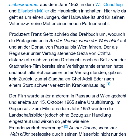
Liebeskummer
aus dem Jahr 1953, in dem
Will Quadflieg
und
Elisabeth Müller
die Hauptrollen innehatten. Hier wie da
geht es um einen Jungen, der Halbwaise ist und für seinen
Vater bzw. seine Mutter einen neuen Partner sucht.
Produzent Franz Seitz schrieb das Drehbuch um, wodurch
die Protagonisten in
An der Donau, wenn der Wein blüht
auf
und an der Donau von Passau bis Wien fahren. Der als
Regisseur unter Vertrag stehende Géza von Cziffra
distanzierte sich von dem Drehbuch, doch da Seitz von der
Stadthallen-Film bereits eine Verleihgarantie erhalten hatte
und auch alle Schauspieler unter Vertrag standen, gab es
kein Zurück, zumal Stadthallen-Chef Adolf Eder nach
[
1
]
einem Sturz schwer verletzt im Krankenhaus lag.
Der Film wurde unter anderem in Passau und Wien gedreht
und erlebte am 15. Oktober 1965 seine Uraufführung. Im
Gegensatz zum Film aus dem Jahr 1953 werden die
Landschaftsbilder jedoch ohne Bezug zur Handlung
eingestreut und wirken so „eher wie eine
[
2
]
Fremdenverkehrswerbung“.
An der Donau, wenn der
Wein blüht
besiegelte durch seinen Misserfolg nicht nur den