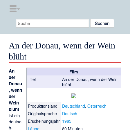
An der Donau, wenn der Wein
blüht
An
Film
der
Titel
An der Donau, wenn der Wein
Donau
blüht
, wenn
der
Wein
Produktionsland
Deutschland
,
Österreich
blüht
Originalsprache
Deutsch
ist ein
Erscheinungsjahr
1965
deutsc
h-
Länge
80 Minuten