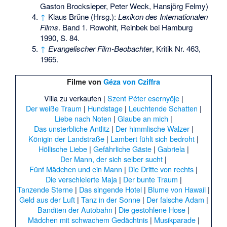
Gaston Brocksieper, Peter Weck, Hansjörg Felmy)
↑
Klaus Brüne (Hrsg.):
Lexikon des Internationalen
Films
. Band 1. Rowohlt, Reinbek bei Hamburg
1990, S. 84.
↑
Evangelischer Film-Beobachter
, Kritik Nr. 463,
1965.
Filme von
Géza von Cziffra
Villa zu verkaufen
|
Szent Péter esernyője
|
Der weiße Traum
|
Hundstage
|
Leuchtende Schatten
|
Liebe nach Noten
|
Glaube an mich
|
Das unsterbliche Antlitz
|
Der himmlische Walzer
|
Königin der Landstraße
|
Lambert fühlt sich bedroht
|
Höllische Liebe
|
Gefährliche Gäste
|
Gabriela
|
Der Mann, der sich selber sucht
|
Fünf Mädchen und ein Mann
|
Die Dritte von rechts
|
Die verschleierte Maja
|
Der bunte Traum
|
Tanzende Sterne
|
Das singende Hotel
|
Blume von Hawaii
|
Geld aus der Luft
|
Tanz in der Sonne
|
Der falsche Adam
|
Banditen der Autobahn
|
Die gestohlene Hose
|
Mädchen mit schwachem Gedächtnis
|
Musikparade
|