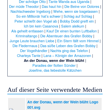
Der schräge Otto
|
Tante Wanda aus Uganda
|
Der müde Theodor
|
Das haut hin
|
Die Beine von Dolores
|
Nachtschwester Ingeborg
|
Wehe, wenn sie losgelassen
|
So ein Millionär hat’s schwer
|
Schlag auf Schlag
|
Peter schießt den Vogel ab
|
Bobby Dodd greift ein
|
Ich bin kein Casanova
|
Salem aleikum
|
Als geheilt entlassen
|
Kauf Dir einen bunten Luftballon
|
Kriminaltango
|
Die Abenteuer des Grafen Bobby
|
Junge Leute brauchen Liebe
|
Ein Stern fällt vom Himmel
|
Die Fledermaus
|
Das süße Leben des Grafen Bobby
|
Der Vogelhändler
|
Nachts ging das Telefon
|
Charleys Tante
|
Lana – Königin der Amazonen
|
|
An der Donau, wenn der Wein blüht
Paradies der flotten Sünder
|
Josefine, das liebestolle Kätzchen
Auf dieser Seite verwendete Medien
An der Donau, wenn der Wein blüht Logo
001.svg