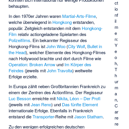
ct
behaupten.
io
nf
In den 1970er Jahren waren
Martial-Arts-Filme
,
il
welche überwiegend in
Hongkong
entstanden,
m
populär. Zeitgleich entstanden mit dem
Hongkong-
e
Film
relativ actiongeladene Spielarten des
n:
Polizeifilms
. Ein bekannter Regisseur des
Y
Hongkong-Films ist
John Woo
(
City Wolf
,
Bullet in
e
the Head
), welcher Elemente des Hongkong-Filmes
o
nach Hollywood brachte und dort durch Filme wie
h,
Operation: Broken Arrow
und
Im Körper des
T
Feindes
(jeweils mit
John Travolta
) weltweite
h
Erfolge erzielte.
ur
In Europa zählt neben Großbritannien Frankreich zu
m
einem der Zentren des Actionfilms. Der Regisseur
a
Luc Besson
erreichte mit
Nikita
,
Léon – Der Profi
n,
(jeweils mit
Jean Reno
) und
Das fünfte Element
C
internationale Erfolge. Ebenfalls in Frankreich
ar
entstand die
Transporter
-Reihe mit
Jason Statham
.
re
re
Zu den wenigen erfolgreichen deutschen