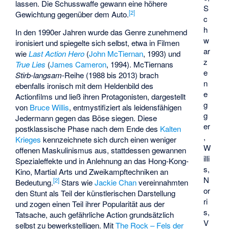
lassen. Die Schusswaffe gewann eine höhere
S
[
2
]
Gewichtung gegenüber dem Auto.
c
h
In den 1990er Jahren wurde das Genre zunehmend
w
ironisiert und spiegelte sich selbst, etwa in Filmen
ar
wie
Last Action Hero
(
John McTiernan
, 1993) und
z
True Lies
(
James Cameron
, 1994). McTiernans
e
Stirb-langsam
-Reihe (1988 bis 2013) brach
n
ebenfalls ironisch mit dem Heldenbild des
e
Actionfilms und ließ ihren Protagonisten, dargestellt
g
von
Bruce Willis
, entmystifiziert als leidensfähigen
g
Jedermann gegen das Böse siegen. Diese
er
postklassische Phase nach dem Ende des
Kalten
,
Krieges
kennzeichnete sich durch einen weniger
W
offenen Maskulinismus aus, stattdessen gewannen
illi
Spezialeffekte und in Anlehnung an das Hong-Kong-
s,
Kino, Martial Arts und Zweikampftechniken an
N
[
2
]
Bedeutung.
Stars wie
Jackie Chan
vereinnahmten
or
den Stunt als Teil der künstlerischen Darstellung
ri
und zogen einen Teil ihrer Popularität aus der
s,
Tatsache, auch gefährliche Action grundsätzlich
V
selbst zu bewerkstelligen. Mit
The Rock – Fels der