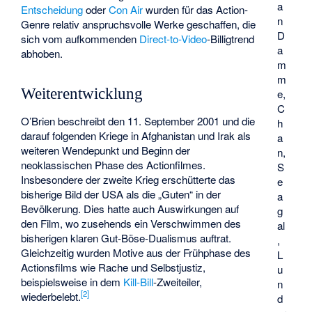
a
Entscheidung
oder
Con Air
wurden für das Action-
n
Genre relativ anspruchsvolle Werke geschaffen, die
D
sich vom aufkommenden
Direct-to-Video
-Billigtrend
a
abhoben.
m
m
Weiterentwicklung
e,
C
O’Brien beschreibt den
11. September 2001
und die
h
darauf folgenden Kriege in Afghanistan und Irak als
a
weiteren Wendepunkt und Beginn der
n,
neoklassischen Phase des Actionfilmes.
S
Insbesondere der zweite Krieg erschütterte das
e
bisherige Bild der USA als die „Guten“ in der
a
Bevölkerung. Dies hatte auch Auswirkungen auf
g
den Film, wo zusehends ein Verschwimmen des
al
bisherigen klaren Gut-Böse-Dualismus auftrat.
,
Gleichzeitig wurden Motive aus der Frühphase des
L
Actionsfilms wie Rache und Selbstjustiz,
u
beispielsweise in dem
Kill-Bill
-Zweiteiler,
n
[
2
]
wiederbelebt.
d