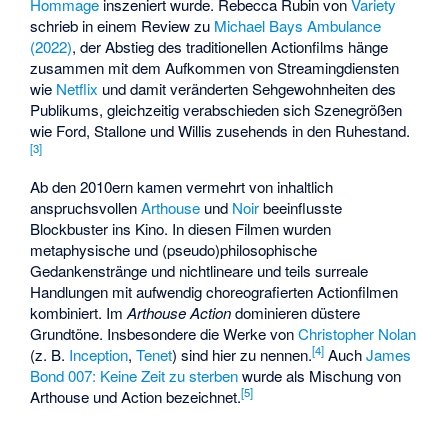
Hommage
inszeniert wurde. Rebecca Rubin von
Variety
schrieb in einem Review zu
Michael Bays
Ambulance
(2022)
, der Abstieg des traditionellen Actionfilms hänge
zusammen mit dem Aufkommen von Streamingdiensten
wie
Netflix
und damit veränderten Sehgewohnheiten des
Publikums, gleichzeitig verabschieden sich Szenegrößen
wie Ford, Stallone und Willis zusehends in den Ruhestand.
[
3
]
Ab den 2010ern kamen vermehrt von inhaltlich
anspruchsvollen
Arthouse
und
Noir
beeinflusste
Blockbuster ins Kino. In diesen Filmen wurden
metaphysische und (pseudo)philosophische
Gedankenstränge und nichtlineare und teils surreale
Handlungen mit aufwendig choreografierten Actionfilmen
kombiniert. Im
Arthouse Action
dominieren düstere
Grundtöne. Insbesondere die Werke von
Christopher Nolan
[
4
]
(z. B.
Inception
,
Tenet
) sind hier zu nennen.
Auch
James
Bond 007: Keine Zeit zu sterben
wurde als Mischung von
[
5
]
Arthouse und Action bezeichnet.