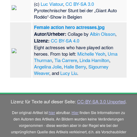
(c)
Luc Viatour
,
CC BY-SA 3.0
Pyrotechnischer Stunt bei der „Giant Auto
Rodéo“-Show in Belgien
Female action hero actresses.jpg
Autor/Urheber:
Collage by
Albin Olsson
,
Lizenz:
CC BY-SA 4.0
Eight actresses who have played action
heroes. From top left:
Michelle Yeoh
,
Uma
Thurman
,
Tia Carrere
,
Linda Hamilton
,
Angelina Jolie
,
Halle Berry
,
Sigourney
Weaver
, and
Lucy Liu
.
Lizenz für Texte auf dieser Seite:
CC-BY-SA 3.0 Unported
.
Der original-Artikel ist
hier
abrufbar.
Hier
finden Sie Informationen zu
den Autoren des Artikels. An Bildern wurden keine Veränderungen
vorgenommen - diese werden aber in der Regel wie bei der
ursprünglichen Quelle des Artikels verkleinert, d.h. als Vorschaubilder