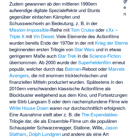
gr
Zudem gewannen ab den mittleren 1990ern
e
aufwendige digitale Spezialeffekte und Stunts
n
gegenüber einfachen Kämpfen und
Schusswechseln an Bedeutung, z. B. in der
Mission-Impossible
-Reihe mit
Tom Cruise
oder
xXx –
Triple X
mit
Vin Diesel
. Viele Elemente des Actionfilms
wurden bereits Ende der 1970er in der mit
Krieg der Sterne
beginnenden ersten Trilogie von
Star Wars
und in etwas
geringerem Maße auch
Star Trek
in die
Science-Fiction
übernommen. Ab 2000 wurde der
Superheldenfilm
erneut
populär, welcher durch das
Batman
-Reboot oder
Marvels
Avengers
, die mit enormen tricktechnischen und
finanziellen Mitteln produziert wurden. Spätestens in den
2010ern verschwanden klassische Actionfilme als
Blockbuster weitgehend aus dem Kino, und Fortsetzungen
wie
Stirb Langsam 5
oder dem nachempfundene Filme wie
White House Down
waren nur durchschnittlich erfolgreich.
Eine Ausnahme stellt aber z. B. die
The-Expendables
-
Trilogie dar, die als Ensemble-Filme um die populären
Schauspieler Schwarzenegger, Stallone, Willis,
Jason
Statham
,
Dolph Lundgren
und andere als eine Art