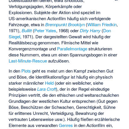
Duellsituationen dienen, etwa
Shootouts
,
Verfolgungsjagden, Körperkämpfe oder
Explosionen. Subjekte der Aktion sind speziell im
US-amerikanischen Actionfilm häufig sich verfolgende
Fahrzeuge, etwa in
Brennpunkt Brooklyn
(
William Friedkin
,
1971),
Bullitt
(
Peter Yates
, 1968) oder
Dirty Harry
(
Don
Siegel
, 1971). Der dargestellten Gewalt wird häufig der
Realitätsbezug genommen. Filmische Mittel wie
Konvergenzmontage
und
Parallelmontage
strukturieren
diese Nummern, etwa um einen Spannungsbogen in einer
Last-Minute-Rescue
aufzulösen.
In den
Plots
geht es meist um den Kampf zwischen Gut
und Böse, die Identifikationsfigur ist häufig ein physisch
starker männlicher
Held
(oder ein weiblicher, siehe
beispielsweise
Lara Croft
), der in der Regel eindeutige
Prinzipien vertritt, die den ethischen und weltanschaulichen
Grundlagen der westlichen Kultur entsprechen (Gut gegen
Böse, Beschützen der Schwachen, Gerechtigkeit, Sühne
für erlittenes Unrecht, Verteidigung, Bewahrung der
vertrauten Lebensweise usw.). Häufig fließen erzählerische
Elemente aus verwandten
Genres
in den Actionfilm ein,