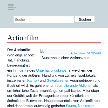
Actionfilm
Der
Actionfilm
(c)
Luc Viatour
,
CC BY-SA 3.0
(von engl.
action
:
Stuntman in einer Actionszene
Tat, Handlung,
Bewegung) ist
ein
Filmgenre
des
Unterhaltungskinos
, in welchem der
Fortgang der äußeren Handlung von zumeist spektakulär
inszenierten
Kampf
- und
Gewaltszenen
vorangetrieben und
illustriert wird. Es geht eher um
stimulierende Aktionen
als
um inhaltliche Zusammenhänge, empathisches Miterleben
der Gefühlswelt der Protagonisten oder künstlerisch-
ästhetische Bildwelten. Hauptbestandteile von Actionfilmen
sind daher meist aufwendig gedrehte
Stunts
,
Nahkampf
-