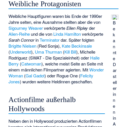
Weibliche Protagonisten
Weibliche Hauptfiguren waren bis Ende der 1990er
Jahre selten, eine Ausnahme stellten aber die von
B
Sigourney Weaver
verkörperte
Ellen Ripley
der
e
Alien-Reihe
und die von
Linda Hamilton
verkörperte
k
Sarah Connor
in
Terminator
dar. Später folgten
a
Brigitte Nielsen
(
Red Sonja
),
Kate Beckinsale
n
(
Underworld
),
Uma Thurman
(
Kill Bill
),
Michelle
nt
Rodriguez
(
SWAT - Die Spezialeinheit
) oder
Halle
e
Berry
(
Catwoman
), welche meist Seite an Seite mit
D
einem männlichen Filmpartner agierten. Mit
Wonder
ar
Woman
(
Gal Gadot
) oder
Rogue One
(
Felicity
st
Jones
) wurden weitere Heldinnen geschaffen.
ell
er
in
Actionfilme außerhalb
n
e
Hollywoods
n
in
Neben den in Hollywood produzierten Actionfilmen
A
konnten sich international nur wenige Produktionen