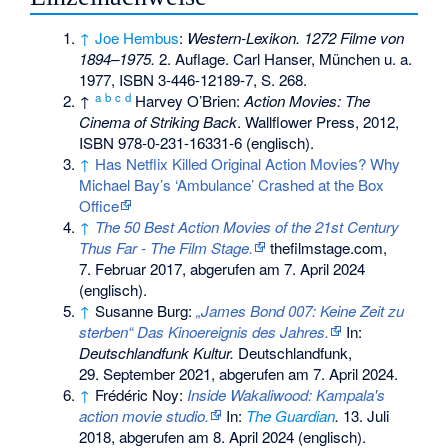
↑
Joe Hembus
:
Western-Lexikon. 1272 Filme von
1894–1975.
2. Auflage. Carl Hanser, München u. a.
1977,
ISBN 3-446-12189-7
, S. 268.
a
b
c
d
↑
Harvey O’Brien:
Action Movies: The
Cinema of Striking Back
. Wallflower Press, 2012,
ISBN 978-0-231-16331-6
(englisch).
↑
Has Netflix Killed Original Action Movies? Why
Michael Bay’s ‘Ambulance’ Crashed at the Box
Office
↑
The 50 Best Action Movies of the 21st Century
Thus Far - The Film Stage.
thefilmstage.com,
7. Februar 2017,
abgerufen am 7. April 2024
(englisch).
↑
Susanne Burg:
„James Bond 007: Keine Zeit zu
sterben“ Das Kinoereignis des Jahres.
In:
Deutschlandfunk Kultur.
Deutschlandfunk,
29. September 2021,
abgerufen am 7. April 2024
.
↑
Frédéric Noy:
Inside Wakaliwood: Kampala's
action movie studio.
In:
The Guardian
.
13. Juli
2018,
abgerufen am 8. April 2024
(englisch).