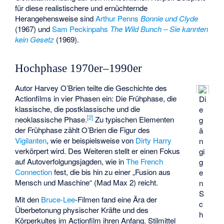
für diese realistischere und ernüchternde
Herangehensweise sind
Arthur Penns
Bonnie und Clyde
(1967) und
Sam Peckinpahs
The Wild Bunch – Sie kannten
kein Gesetz
(1969).
Hochphase 1970er–1990er
Autor Harvey O’Brien teilte die Geschichte des
Actionfilms in vier Phasen ein: Die Frühphase, die
Di
klassische, die postklassische und die
e
[
2
]
neoklassische Phase.
Zu typischen Elementen
g
der Frühphase zählt O’Brien die Figur des
ä
Vigilanten
, wie er beispielsweise von
Dirty Harry
n
verkörpert wird. Des Weiteren stellt er einen Fokus
gi
auf Autoverfolgungsjagden, wie in
The French
g
Connection
fest, die bis hin zu einer „Fusion aus
e
Mensch und Maschine“ (
Mad Max 2
) reicht.
n
S
Mit den
Bruce-Lee
-Filmen fand eine Ära der
c
Überbetonung physischer Kräfte und des
h
Körperkultes im Actionfilm ihren Anfang. Stilmittel