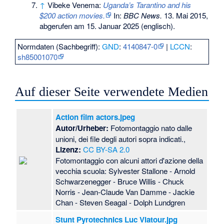
↑
Vibeke Venema:
Uganda’s Tarantino and his
$200 action movies.
In:
BBC News.
13. Mai 2015,
abgerufen am 15. Januar 2025
(englisch).
Normdaten (Sachbegriff):
GND
:
4140847-0
|
LCCN
:
sh85001070
Auf dieser Seite verwendete Medien
Action film actors.jpeg
Autor/Urheber:
Fotomontaggio nato dalle
unioni, dei file degli autori sopra indicati.,
Lizenz:
CC BY-SA 2.0
Fotomontaggio con alcuni attori d'azione della
vecchia scuola: Sylvester Stallone - Arnold
Schwarzenegger - Bruce Willis - Chuck
Norris - Jean-Claude Van Damme - Jackie
Chan - Steven Seagal - Dolph Lundgren
Stunt Pyrotechnics Luc Viatour.jpg