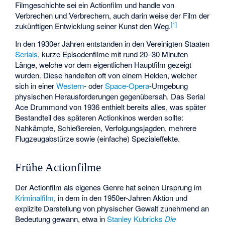
Filmgeschichte sei ein Actionfilm und handle von
Verbrechen und Verbrechern, auch darin weise der Film der
[
1
]
zukünftigen Entwicklung seiner Kunst den Weg.
In den 1930er Jahren entstanden in den Vereinigten Staaten
Serials
, kurze Episodenfilme mit rund 20–30 Minuten
Länge, welche vor dem eigentlichen Hauptfilm gezeigt
wurden. Diese handelten oft von einem Helden, welcher
sich in einer
Western
- oder
Space-Opera
-Umgebung
physischen Herausforderungen gegenübersah. Das Serial
Ace Drummond
von 1936 enthielt bereits alles, was später
Bestandteil des späteren Actionkinos werden sollte:
Nahkämpfe, Schießereien, Verfolgungsjagden, mehrere
Flugzeugabstürze sowie (einfache) Spezialeffekte.
Frühe Actionfilme
Der Actionfilm als eigenes Genre hat seinen Ursprung im
Kriminalfilm
, in dem in den 1950er-Jahren Aktion und
explizite Darstellung von physischer Gewalt zunehmend an
Bedeutung gewann, etwa in
Stanley Kubricks
Die