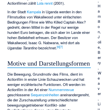
,
Actionfilmen zählt
Lola rennt
(2001).
H
a
In der Stadt
Kampala
in Uganda werden in den
m
Filmstudios von
Wakaliwood
unter einfachsten
ilt
Bedingungen Filme wie
Who Killed Captain Alex?
o
gedreht, deren Mittel in der Regel nur wenige
n,
hundert Euro betragen, die sich aber im Lande einer
J
hohen Beliebtheit erfreuen. Der Besitzer von
oli
Wakaliwood,
Isaac G. Nabwana
, wird dort als
e,
[
6
]
[
7
]
Ugandas Tarantino
bezeichnet.
B
er
ry
Motive und Darstellungsformen
,
W
Die Bewegung, Grundmotiv des Films, dient im
e
Actionfilm in erster Linie Schauzwecken und hat
a
weniger erzählerische Funktionen. Oft werden im
v
Actionfilm in der Art einer
Nummernrevue
er
geschlossene
Sequenzeinheiten
aneinandergereiht,
,
die der Zurschaustellung unterschiedlichster
Li
bewegungsgetriebener Konflikt- oder
u.