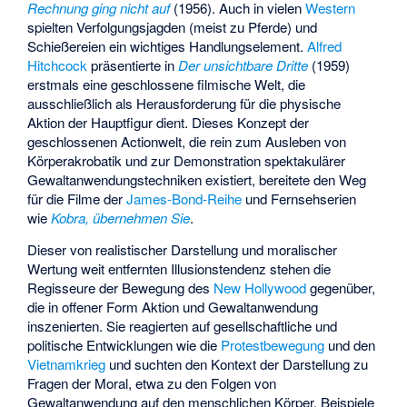
Rechnung ging nicht auf
(1956). Auch in vielen
Western
spielten Verfolgungsjagden (meist zu Pferde) und
Schießereien ein wichtiges Handlungselement.
Alfred
Hitchcock
präsentierte in
Der unsichtbare Dritte
(1959)
erstmals eine geschlossene filmische Welt, die
ausschließlich als Herausforderung für die physische
Aktion der Hauptfigur dient. Dieses Konzept der
geschlossenen Actionwelt, die rein zum Ausleben von
Körperakrobatik und zur Demonstration spektakulärer
Gewaltanwendungstechniken existiert, bereitete den Weg
für die Filme der
James-Bond-Reihe
und Fernsehserien
wie
Kobra, übernehmen Sie
.
Dieser von realistischer Darstellung und moralischer
Wertung weit entfernten Illusionstendenz stehen die
Regisseure der Bewegung des
New Hollywood
gegenüber,
die in offener Form Aktion und Gewaltanwendung
inszenierten. Sie reagierten auf gesellschaftliche und
politische Entwicklungen wie die
Protestbewegung
und den
Vietnamkrieg
und suchten den Kontext der Darstellung zu
Fragen der Moral, etwa zu den Folgen von
Gewaltanwendung auf den menschlichen Körper. Beispiele