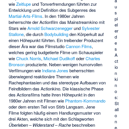
a
wie
Zeitlupe
und Tonverfremdungen führten zur
u
Entwicklung und Definition des Subgenres des
s
Martial-Arts-Films
. In den 1980er Jahren
pi
beherrschte der Actionfilm das Mainstreamkino mit
el
Stars wie
Arnold Schwarzenegger
und
Sylvester
er
Stallone
, die durch
Bodybuilding
den Körperkult auf
d
einen Höhepunkt führten. Ein treibender Produzent
e
dieser Ära war das Filmstudio
Cannon Films
,
s
welches gering budgetierte Filme um Schauspieler
A
wie
Chuck Norris
,
Michael Dudikoff
oder
Charles
ct
Bronson
produzierte. Neben wenigen humorvollen
io
Verfilmungen wie
Indiana Jones
beherrschten
n
überwiegend reaktionäre Themen wie
ki
Rachephantasien und das stereotype Aufbauen von
n
Feindbildern das Actionkino. Die klassische Phase
o
des Actionsfilms hatte ihren Höhepunkt in den
s:
1980er Jahren mit Filmen wie
Phantom-Kommando
St
oder dem ersten Teil von
Stirb Langsam
. Jene
all
Filme folgten häufig einem Handlungsmuster von
o
drei Akten, welche sich mit den Schlagworten
n
Überleben – Widerstand – Rache
beschreiben
e,