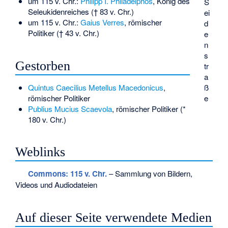
um 115 v. Chr.:
Philipp I. Philadelphos
, König des
S
Seleukidenreiches († 83 v. Chr.)
ei
um 115 v. Chr.:
Gaius Verres
, römischer
d
Politiker († 43 v. Chr.)
e
n
s
Gestorben
tr
a
Quintus Caecilius Metellus Macedonicus
,
ß
römischer Politiker
e
Publius Mucius Scaevola
, römischer Politiker (*
180 v. Chr.)
Weblinks
Commons
: 115 v. Chr.
– Sammlung von Bildern,
Videos und Audiodateien
Auf dieser Seite verwendete Medien