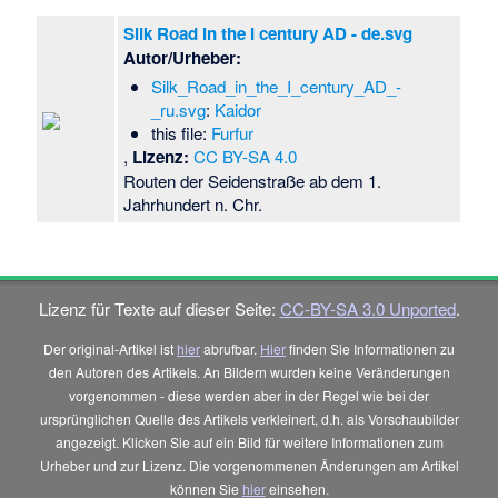
Silk Road in the I century AD - de.svg
Autor/Urheber:
Silk_Road_in_the_I_century_AD_-
_ru.svg
:
Kaidor
this file:
Furfur
,
Lizenz:
CC BY-SA 4.0
Routen der Seidenstraße ab dem 1.
Jahrhundert n. Chr.
Lizenz für Texte auf dieser Seite:
CC-BY-SA 3.0 Unported
.
Der original-Artikel ist
hier
abrufbar.
Hier
finden Sie Informationen zu
den Autoren des Artikels. An Bildern wurden keine Veränderungen
vorgenommen - diese werden aber in der Regel wie bei der
ursprünglichen Quelle des Artikels verkleinert, d.h. als Vorschaubilder
angezeigt. Klicken Sie auf ein Bild für weitere Informationen zum
Urheber und zur Lizenz. Die vorgenommenen Änderungen am Artikel
können Sie
hier
einsehen.