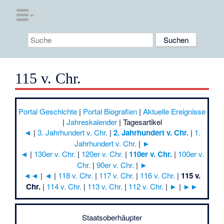
115 v. Chr.
Portal Geschichte
|
Portal Biografien
|
Aktuelle Ereignisse
|
Jahreskalender
|
Tagesartikel
◄
|
3. Jahrhundert v. Chr.
|
2. Jahrhundert v. Chr.
|
1.
Jahrhundert v. Chr.
|
►
◄
|
130er v. Chr.
|
120er v. Chr.
|
110er v. Chr.
|
100er v.
Chr.
|
90er v. Chr.
|
►
◄◄
|
◄
|
118 v. Chr.
|
117 v. Chr.
|
116 v. Chr.
|
115 v.
Chr.
|
114 v. Chr.
|
113 v. Chr.
|
112 v. Chr.
|
►
|
►►
Staatsoberhäupter