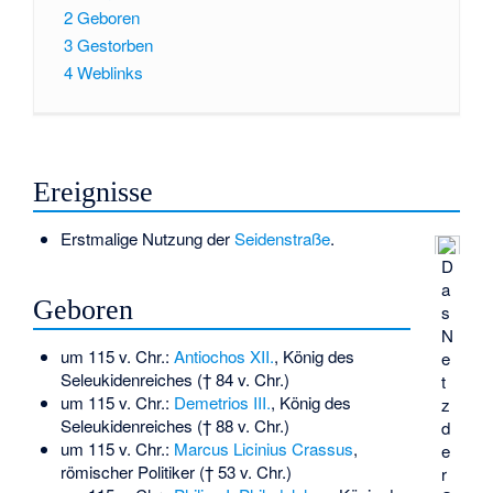
2
Geboren
3
Gestorben
4
Weblinks
Ereignisse
Erstmalige Nutzung der
Seidenstraße
.
D
a
Geboren
s
N
um 115 v. Chr.:
Antiochos XII.
, König des
e
Seleukidenreiches († 84 v. Chr.)
t
um 115 v. Chr.:
Demetrios III.
, König des
z
Seleukidenreiches († 88 v. Chr.)
d
um 115 v. Chr.:
Marcus Licinius Crassus
,
e
römischer Politiker († 53 v. Chr.)
r