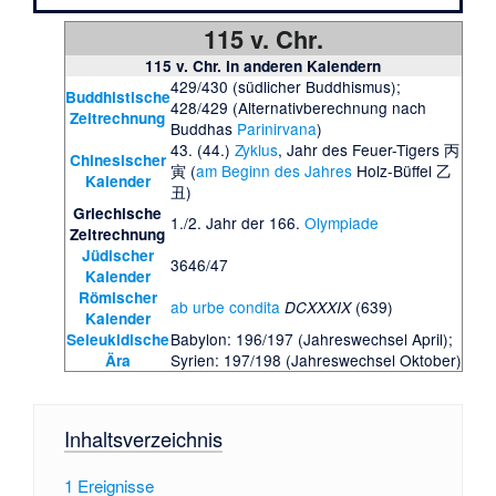
115 v. Chr.
115 v. Chr. in anderen Kalendern
429/430 (südlicher Buddhismus);
Buddhistische
428/429 (Alternativberechnung nach
Zeitrechnung
Buddhas
Parinirvana
)
43. (44.)
Zyklus
, Jahr des Feuer-Tigers 丙
Chinesischer
寅 (
am Beginn des Jahres
Holz-Büffel 乙
Kalender
丑)
Griechische
1./2. Jahr der 166.
Olympiade
Zeitrechnung
Jüdischer
3646/47
Kalender
Römischer
ab urbe condita
(639)
DCXXXIX
Kalender
Babylon: 196/197 (Jahreswechsel April);
Seleukidische
Syrien: 197/198 (Jahreswechsel Oktober)
Ära
Inhaltsverzeichnis
1
Ereignisse