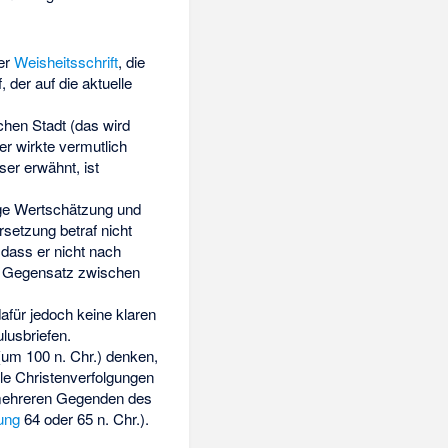
er
Weisheitsschrift
, die
 der auf die aktuelle
chen Stadt (das wird
r wirkte vermutlich
ser erwähnt, ist
ige Wertschätzung und
etzung betraf nicht
dass er nicht nach
n Gegensatz zwischen
dafür jedoch keine klaren
lusbriefen.
um 100 n. Chr.) denken,
lle Christenverfolgungen
n mehreren Gegenden des
ung
64 oder 65 n. Chr.).