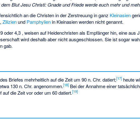
 dem Blut Jesu Christi: Gnade und Friede werde euch mehr und mehr 
ffensichtlich an die Christen in der Zerstreuung in ganz
Kleinasien
geri
n
,
Zilizien
und
Pamphylien
in Kleinasien werden nicht genannt.
,9 oder 4,3 , weisen auf Heidenchristen als Empfänger hin, eine aus 
erschaft wird deshalb aber nicht ausgeschlossen. Sie ist sogar wahr
en gab.
[
17
]
s Briefes mehrheitlich auf die Zeit um 90 n. Chr. datiert;
heute wi
[
18
]
 etwa 130 n. Chr. angenommen.
Bei der Annahme einer tatsächlich
[
19
]
 auf die Zeit vor oder um 60 datiert.