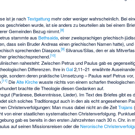
se ist je nach
Textgattung
mehr oder weniger wahrscheinlich. Bei ein
geschrieben wurde, ist sie anders zu beurteilen als bei einem Brief,
[
8
]
hrerer Gemeinden Bezug nimmt.
Petrus stammte aus
Bethsaida
, einer zweisprachigen griechisch-jüdis
en, dass sein Bruder Andreas einen griechischen Namen hatte), und e
[
9
]
iechisch sprechenden Diaspora.
Silvanus/Silas, den er als Mitverfas
[
10
]
cher griechischsprechend.
aulinischen nahesteht: Zwischen Petrus und Paulus gab es gegenseit
theologischen Differenzen. Ihre in
Gal
2,11–21 erwähnte Auseinanders
gie, sondern deren praktische Umsetzung – Paulus warf Petrus vor, 
[
11
]
e
.
Die
Alte Kirche
wusste nichts von einem scharfen theologische
hrhundert brachte die Theologie diesen Gedanken auf.
ionsgut (Paränese, Bekenntnisse, Lieder). Im Text des Briefes gibt es 
det sich solches Traditionsgut auch in den als echt angesehenen Pau
nen Christenverfolgungen: Man muss dabei nicht an die Zeit
Trajans
(
cht von einer staatlichen systematischen Christenverfolgung. Punktue
gebung gab es bereits in den ersten Jahrzehnten nach 30 n. Chr. i
ulus auf seinen Missionsreisen oder die
Neronische Christenverfolg