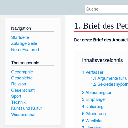
1. Brief des Pet
Navigation
Startseite
Der
erste Brief des Aposte
Zufällige Seite
Neu / Featured
Inhaltsverzeichnis
Themenportale
Geographie
1
Verfasser
Geschichte
1.1
Argumente für u
Religion
1.2
Sekretärshypot
Gesellschaft
2
Abfassungsort
Sport
3
Empfänger
Technik
4
Datierung
Kunst und Kultur
5
Gliederung
Wissenschaft
6
Weblinks
7
Literatur