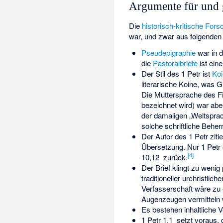
Argumente für und g
Die
historisch-kritische For
war, und zwar aus folgenden
Pseudepigraphie
war in d
die
Pastoralbriefe
ist ein
Der Stil des 1 Petr ist
Koi
literarische Koine, was 
Die Muttersprache des Fi
bezeichnet wird) war ab
der damaligen „Weltsprac
solche schriftliche Beh
Der Autor des 1 Petr zit
Übersetzung. Nur 1 Petr 4
[
4
]
10,12 zurück.
Der Brief klingt zu wenig 
traditioneller urchristlic
Verfasserschaft wäre zu 
Augenzeugen vermitteln 
Es bestehen inhaltliche
1 Petr
1,1 setzt voraus, 