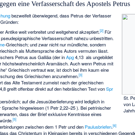
egen eine Verfasserschaft des Apostels Petrus
schung
bezweifelt überwiegend, dass Petrus der Verfasser
 Gründen:
[
2
]
er Antike weit verbreitet und weitgehend akzeptiert.
Für
e pseudepigraphische Verfasserschaft nahezu unbestritten.
ne
-Griechisch; und zwar nicht nur mündliche, sondern
Griechisch als Muttersprache des Autors vermuten lässt.
schers Petrus aus Galiläa (der in
Apg
4,13 als ungebildet
er höchstwahrscheinlich Aramäisch. Auch wenn Petrus mit
he“ Griechisch vertraut war, ist doch bei ihm kaum eine
[
3
]
errschung des Griechischen anzunehmen.
iert das Alte Testament zumeist nach der griechischen
,8 greift offenbar direkt auf den hebräischen Text von
Spr
St. P
persönlich; auf die Jesusüberlieferung wird lediglich in
von L
her Sprache hingewiesen (1 Petr 2,22–25 ). Bei petrinischer
Jahrh
erwarten, dass der Brief exklusive Kenntnisse eines
[
5
]
würde.
[
6
]
 Verbindungen zwischen dem 1 Petr und den
Paulusbriefen
.
dass das Christentum in Kleinasien bereits in verschiedenen Gegend