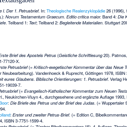
 Textausgaben
e I. Der 1. Petrusbrief.
In:
Theologische Realenzyklopädie
26 (1996), 
.):
Novum Testamentum Graecum. Editio critica maior.
Band 4:
Die K
iefe
. Teilband 1:
Text
; Teilband 2:
Begleitende Materialien
. Stuttgart 20
rste Brief des Apostels Petrus
(
Geistliche Schriftlesung
20). Patmos,
1-77120-X
.
ste Petrusbrief
(=
Kritisch-exegetischer Kommentar über das Neue 
ser Neubearbeitung). Vandenhoeck & Ruprecht, Göttingen 1978,
ISBN 
it eures Glaubens. Biblische Orientierungen: 1. Petrusbrief
. Verlag H
51-19039-7
.
etrusbrief
(=
Evangelisch-Katholischer Kommentar zum Neuen Test
rl., Neukirchen-Vluyn 4., durchgesehene und ergänzte Auflage 1993,
Boor
:
Die Briefe des Petrus und der Brief des Judas.
(= Wuppertaler S
94.
olland
:
Erster und zweiter Petrus-Brief.
(= Edition C, Bibelkommentare
94,
ISBN 3-7751-1599-4
.
rste Petrusbrief.
(= Zürcher Bibelkommentare 15). 4. Auflage, Theolog