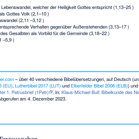
ebenswandel, welcher der Heiligkeit Gottes entspricht (1,13–25 )
s Gottes Volk (2,1–10 )
swandel (2,11 –3,12 )
entsprechende Verhalten gegenüber Außenstehenden (3,13–17 )
es Gesalbten als Vorbild für die Gemeinde (3,18–22 )
 –5,9 )
ver.com
– über 40 verschiedene Bibelübersetzungen, auf Deutsch (u
6 (EU)
,
Lutherbibel 2017 (LUT)
und
Elberfelder Bibel 2006 (ELB)
) und
Der 1. Petrusbrief (1Petr)
. In:
Klaus-Michael Bull: Bibelkunde des N
Abgerufen am 4. Dezember 2023.