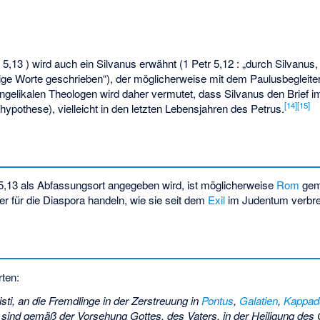
,13 ) wird auch ein Silvanus erwähnt (1 Petr 5,12 : „durch Silvanus,
ige Worte geschrieben“), der möglicherweise mit dem Paulusbegleiter 
ngelikalen Theologen wird daher vermutet, dass Silvanus den Brief i
[
14
]
[
15
]
ypothese), vielleicht in den letzten Lebensjahren des Petrus.
n 5,13 als Abfassungsort angegeben wird, ist möglicherweise
Rom
geme
r für die Diaspora handeln, wie sie seit dem
Exil
im Judentum verbrei
rten:
sti, an die Fremdlinge in der Zerstreuung in
Pontus
,
Galatien
,
Kappad
t sind gemäß der Vorsehung Gottes, des Vaters, in der Heiligung d