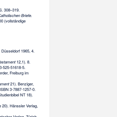
S. 308–319.
atholischen Briefe.
00 (vollständige
 Düsseldorf 1965, 4.
Testament
12,1). 8.
3-525-51618-5
.
erder, Freiburg im
ament
21). Benziger,
ISBN 3-7887-1257-0
.
tudienbibel NT 18).
 20). Hänssler Verlag,
ischer Verlag, Zürich