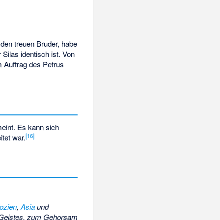
 den treuen Bruder, habe
Silas identisch ist. Von
m Auftrag des Petrus
int. Es kann sich
[
16
]
tet war.
ozien
,
Asia
und
es Geistes, zum Gehorsam