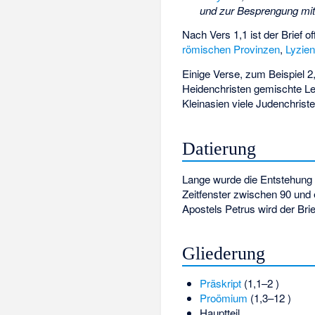
und zur Besprengung mit
Nach Vers 1,1 ist der Brief o
römischen Provinzen
,
Lyzie
Einige Verse, zum Beispiel 2
Heidenchristen gemischte Les
Kleinasien viele Judenchrist
Datierung
Lange wurde die Entstehung de
Zeitfenster zwischen 90 und
Apostels Petrus wird der Brief
Gliederung
Präskript
(1,1–2 )
Proömium
(1,3–12 )
Hauptteil