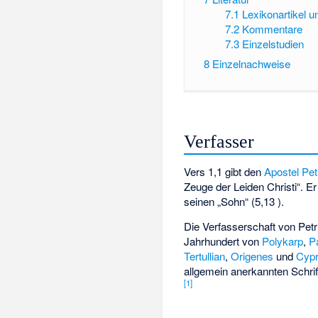
7.1
Lexikonartikel 
7.2
Kommentare
7.3
Einzelstudien
8
Einzelnachweise
Verfasser
Vers 1,1 gibt den
Apostel Pet
Zeuge der Leiden Christi“. Er
seinen „Sohn“ (5,13 ).
Die Verfasserschaft von Petru
Jahrhundert von
Polykarp
,
P
Tertullian
,
Origenes
und
Cypr
allgemein anerkannten Schri
[
1
]