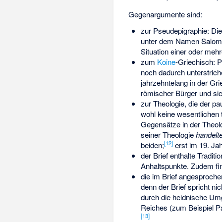
Gegenargumente sind:
zur Pseudepigraphie: Die
unter dem Namen Salomos 
Situation einer oder me
zum
Koine
-Griechisch: 
noch dadurch unterstrich
jahrzehntelang in der Gr
römischer Bürger und si
zur Theologie, die der p
wohl keine wesentlichen 
Gegensätze in der Theolo
seiner Theologie
handelt
[
12
]
beiden;
erst im 19. Ja
der Brief enthalte Tradit
Anhaltspunkte. Zudem fin
die im Brief angesproche
denn der Brief spricht ni
durch die heidnische Um
Reiches (zum Beispiel Pa
[
13
]