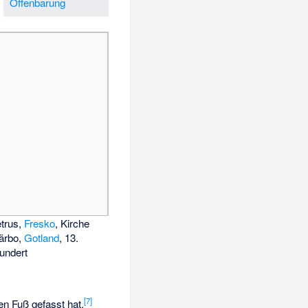
Offenbarung
etrus,
Fresko
, Kirche
ärbo,
Gotland
, 13.
undert
[
7
]
en Fuß gefasst hat.