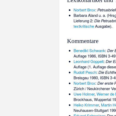
Lexikonartikel und
Norbert Brox
:
Petrusbrief
Barbara Aland u. a. (Hrsg
Lieferung 2:
Die Petrusbr
textkritische
Ausgabe).
Kommentare
Benedikt Schwank
:
Der E
Auflage 1986,
ISBN 3-49
Leonhard Goppelt
:
Der Er
Auflage (1. Auflage die
Rudolf Pesch
:
Die Echthe
Breisgau 1980,
ISBN 3-4
Norbert Brox
:
Der erste P
Zürich / Neukirchener Ve
Uwe Holmer
,
Werner de 
Brockhaus, Wuppertal 19
Heiko Krimmer
,
Martin H
Neuhausen-Stuttgart 19
Eduard Schweizer
:
Der e